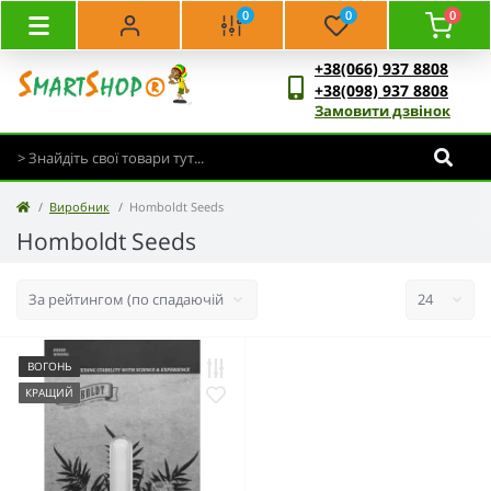
0
0
0
+38(066) 937 8808
+38(098) 937 8808
Замовити дзвінок
Виробник
Homboldt Seeds
Homboldt Seeds
ВОГОНЬ
КРАЩИЙ