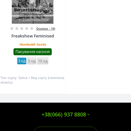
Оцінок - (0)
Freakshow Feminised
Homboldt Seeds
Пакування насіння
3 од
5 од
10 од
Тип сорту:
Sativa
Вид сорту (генетика):
America
+38(066) 937 8808