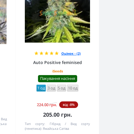
Оцінок - (2)
Auto Positive feminised
iSeeds
Пакування насіння
1 од
3 од
5 од
10 од
224.00 грн.
від -8%
205.00 грн.
Вид
ська
Тип сорту:
Гібрид
Вид сорту
(генетика):
Ямайська Сатіва