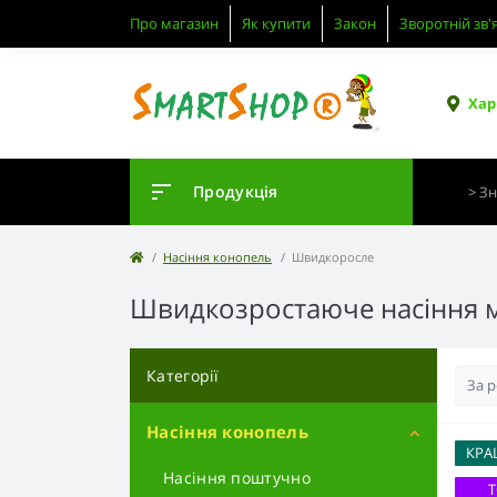
Про магазин
Як купити
Закон
Зворотній зв'
Хар
Продукція
Насіння конопель
Швидкоросле
Швидкозростаюче насіння 
Категорії
Насіння конопель
КРА
Насіння поштучно
Т