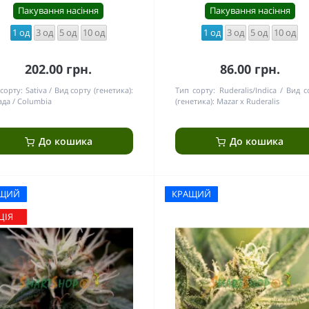
Пакування насіння
Пакування насіння
1 од
3 од
5 од
10 од
1 од
3 од
5 од
10 од
202.00 грн.
86.00 грн.
сорту:
Sativa
Вид сорту (генетика):
Тип сорту:
Ruderalis/Indica
Вид с
да / Columbia
(генетика):
Mazar x Ruderalis
До кошика
До кошика
ЩИЙ
КРАЩИЙ
ЦІЯ