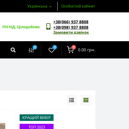
Українська
Особистий кабінет
+38(066) 937 8808
ПН-НД, Цілодобово
+38(098) 937 8808
Замовити дзвінок
0
0
0
0.00 грн.
КРАЩИЙ ВИБІР
ТОП 2023