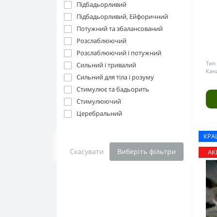
Підбадьорливий
Підбадьорливий, Ейфоричний
Потужний та збалансований
Розслаблюючий
Розслаблюючий і потужний
Тип 
Сильний і тривалий
Кана
Сильний для тіла і розуму
Стимулює та бадьорить
Стимулюючий
Церебральний
КРА
Скасувати
Виберіть фільтри
АК