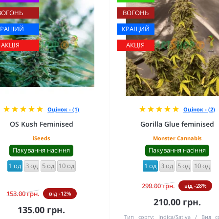
ВОГОНЬ
ВОГОНЬ
КРАЩИЙ
КРАЩИЙ
АКЦІЯ
АКЦІЯ
Оцінок - (1)
Оцінок - (2)
OS Kush Feminised
Gorilla Glue feminised
iSeeds
Monster Cannabis
Пакування насіння
Пакування насіння
1 од
3 од
5 од
10 од
1 од
3 од
5 од
10 од
290.00 грн.
від -28%
153.00 грн.
від -12%
210.00 грн.
135.00 грн.
Тип сорту:
Indica/Sativa
Вид с