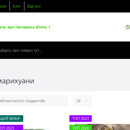
язок
Блог
Відгуки
ків, вул.Чигирина Юлію, 1
марихуани
ЩИЙ ВИБІР
ТОП 2023
ОП 2023
ТОП 2024