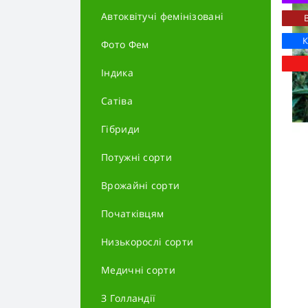
Автоквітучі фемінізовані
Фото Фем
Індика
Сатіва
Гібриди
Потужні сорти
Врожайні сорти
Початківцям
Низькорослі сорти
Медичні сорти
З Голландії