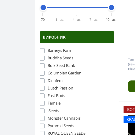
ЕПРА
Скло
Аксесуари для гровінгу
Цигарковий папір
Кераміка
70
1 тис.
4 тис.
7 тис.
10 тис.
Преси для конопель
Пластик
Напаси
ВИРОБНИК
Гріндери
Barneys Farm
Buddha Seeds
Тип 
(ген
Bulk Seed Bank
Blue
Columbian Garden
Dinafem
Dutch Passion
Fast Buds
Female
ВОГ
iSeeds
Monster Cannabis
КРА
Pyramid Seeds
ROYAL QUEEN SEEDS