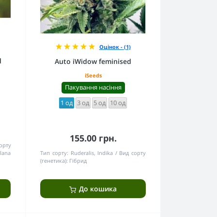
Оцінок - (1)
d
Auto iWidow feminised
iSeeds
Пакування насіння
1 од
3 од
5 од
10 од
155.00 грн.
орту
lana
Тип сорту:
Ruderalis, Indika
Вид сорту
(генетика):
Гібрид
До кошика