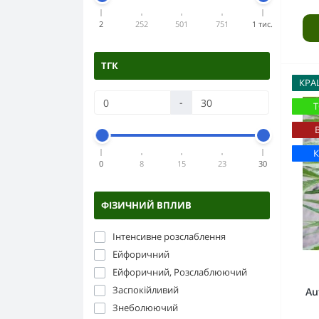
2
252
501
751
1 тис.
ТГК
КРА
-
Т
0
8
15
23
30
ФІЗИЧНИЙ ВПЛИВ
Інтенсивне розслаблення
Ейфоричний
Ейфоричний, Розслаблюючий
Заспокійливий
Au
Знеболюючий