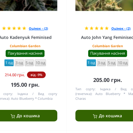
Оцінок - (2)
Оцінок - (2)
Auto Kadenyuk Feminised
Auto John Yang Feminise
Columbian Garden
Columbian Garden
Пакування насіння
Пакування насіння
1 од
3 од
5 од
10 од
1 од
3 од
5 од
10 од
214.00 грн.
від -9%
205.00 грн.
195.00 грн.
Тип сорту:
Індика
Вид с
 сорту:
Індика
Вид сорту
(генетика):
Auto Blueberry * Ma
етика):
Auto Blueberry * Columbia
Charas
До кошика
До кошика