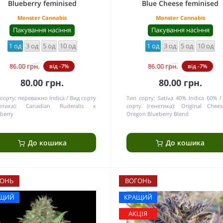
Blueberry feminised
Blue Cheese feminised
Monster Cannabis
Monster Cannabis
Пакування насіння
Пакування насіння
1 од
3 од
5 од
10 од
1 од
3 од
5 од
10 од
86.00 грн.
86.00 грн.
від -7%
від -7%
80.00 грн.
80.00 грн.
сорту:
переважно Indica
Вид сорту
Тип сорту:
Sativa 40% Indica 60%
етика):
Canadian Ruderalis x
сорту (генетика):
Original Chee
berry
Oregon Blueberry Blend
До кошика
До кошика
ОНЬ
ВОГОНЬ
ЩИЙ
КРАЩИЙ
АКЦІЯ