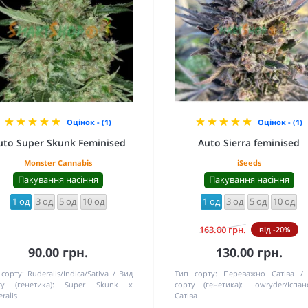
Оцінок - (1)
Оцінок - (1)
uto Super Skunk Feminised
Auto Sierra feminised
Monster Cannabis
iSeeds
Пакування насіння
Пакування насіння
1 од
3 од
5 од
10 од
1 од
3 од
5 од
10 од
163.00 грн.
від -20%
90.00 грн.
130.00 грн.
сорту:
Ruderalis/Indica/Sativa
Вид
Тип сорту:
Переважно Сатіва
ту (генетика):
Super Skunk x
сорту (генетика):
Lowryder/Іспан
ralis
Сатіва