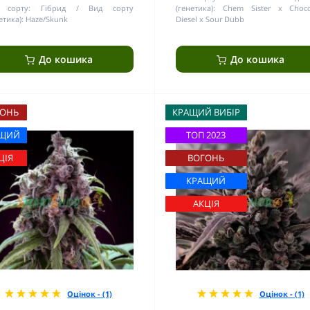
 сорту:
Гібрид
Вид сорту
(генетика):
Chem Sister x Choco
етика):
Haze/Skunk
Diesel x Sour Dubb
До кошика
До кошика
ОНЬ
КРАЩИЙ ВИБІР
ЩИЙ
ТОП 2023
ЦІЯ
ВОГОНЬ
КРАЩИЙ
АКЦІЯ
Оцінок - (1)
Оцінок - (1)