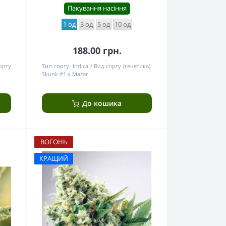
Пакування насіння
1 од
3 од
5 од
10 од
188.00 грн.
орту
Тип сорту:
Indica
Вид сорту (генетика):
Skunk #1 x Mazar
До кошика
ВОГОНЬ
КРАЩИЙ