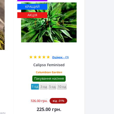
КРАЩИЙ
АКЦІЯ
Оцінок - (1)
Calipso Feminised
Columbian Garden
Пакування насіння
1 од
3 од
5 од
10 од
326.00 грн.
від -31%
225.00 грн.
орту