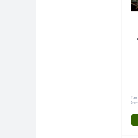
Тип
(ген