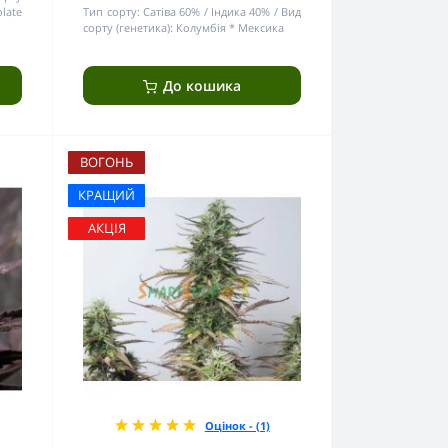
late
Тип сорту:
Сатіва 60% / Індика 40%
Вид
сорту (генетика):
Колумбія * Мексика
До кошика
ВОГОНЬ
КРАЩИЙ
АКЦІЯ
Оцінок - (1)