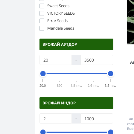
Sweet Seeds
VICTORY SEEDS
Error Seeds
Mandala Seeds
ВРОЖАЙ АУТДОР
-
A
20,0
890
1,8 тис.
2,6 тис.
3,5 тис.
ВРОЖАЙ ИНДОР
-
Тип 
сор
Rude