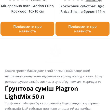
Мінеральна вата Grodan Cubo
Кокосовий субстрат Ugro
Rockwool 10x10 см
Rhiza Small в брикеті 11 л
Повідомити про
Повідомити про
наявність
наявність
Кожен гровер бажає дати своїй рослині найкраще, щоб
наприкінці сезону вона віддячила його чудовим урожаєм. Тому
рекомендуємо ознайомитись із суперґрунтом для марихуани:
Ґрунтова суміш Plagron
LightMix 50 л
Торф'яний субстрат був зроблений у Нідерландах із добірних
субстратів. Цей субстрат повністю очищений від грибка,