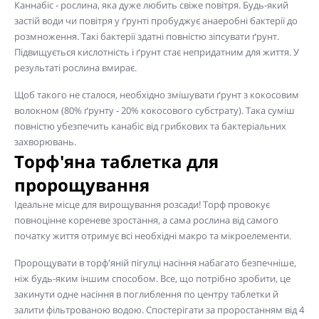
Каннабіс - рослина, яка дуже любить свіже повітря. Будь-який
застій води чи повітря у ґрунті пробуджує анаеробні бактерії до
розмноження. Такі бактерії здатні повністю зіпсувати ґрунт.
Підвищується кислотність і ґрунт стає непридатним для життя. У
результаті рослина вмирає.
Щоб такого не сталося, необхідно змішувати ґрунт з кокосовим
волокном (80% ґрунту - 20% кокосового субстрату). Така суміш
повністю убезпечить канабіс від грибкових та бактеріальних
захворювань.
Торф'яна таблетка для
пророщування
Ідеальне місце для вирощування розсади! Торф провокує
повноцінне кореневе зростання, а сама рослина від самого
початку життя отримує всі необхідні макро та мікроелементи.
Пророщувати в торф'яній пігулці насіння набагато безпечніше,
ніж будь-яким іншим способом. Все, що потрібно зробити, це
закинути одне насіння в поглиблення по центру таблетки й
залити фільтрованою водою. Спостерігати за проростанням від 4