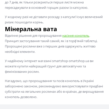
до 7 днів, як тільки розкриється перше листя можна
пересаджувати в основний горщик разом із капсулою.
У жодному разі не діставати розсаду з капсули! Існує величезний
ризик пошкодити корінь.
Мінеральна вата
Відмінне рішення для пророщування
насіння конопель
.
Принцип застосування такий самий, як і в торф'яній таблетці.
Пророщені рослини вже з перших днів одержують життєво
необхідні елементи.
У надійному інтернет магазині smartshop-smartshop.ua ви
можете купити найкращий ґрунт для автоквітучих та
фемінізованих рослин.
Нагадуємо, що пророщування та посів конопель в Україні
заборонено законом, рекомендуємо використовувати придбані
субстрати на легальних рослинах або в країнах, де вирощування
конопель дозволено.