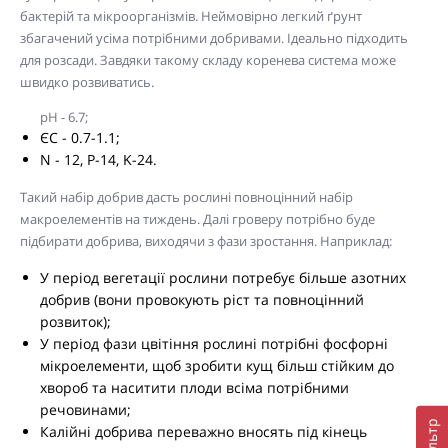
бактерій та мікроорганізмів. Неймовірно легкий ґрунт
збагачений усіма потрібними добривами. Ідеально підходить
для розсади. Завдяки такому складу коренева система може
швидко розвиватись.
pH - 6.7;
ЄС - 0.7-1.1;
N - 12, P-14, K-24.
Такий набір добрив дасть рослині повноцінний набір
макроелементів на тиждень. Далі гроверу потрібно буде
підбирати добрива, виходячи з фази зростання. Наприклад:
У період вегетації рослини потребує більше азотних
добрив (вони провокують ріст та повноцінний
розвиток);
У період фази цвітіння рослині потрібні фосфорні
мікроелементи, щоб зробити кущ більш стійким до
хвороб та наситити плоди всіма потрібними
речовинами;
Фільтр
Калійні добрива переважно вносять під кінець