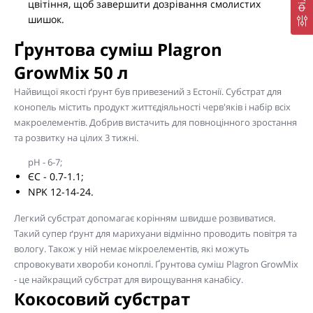
цвітіння, щоб завершити дозрівання смолистих
шишок.
Ґрунтова суміш Plagron
GrowMix 50 л
Найвищої якості ґрунт був привезений з Естонії. Субстрат для
конопель містить продукт життєдіяльності черв'яків і набір всіх
макроелементів. Добрив вистачить для повноцінного зростання
та розвитку на цілих 3 тижні.
pH - 6-7;
ЄС - 0.7-1.1;
NPK 12-14-24.
Легкий субстрат допомагає корінням швидше розвиватися.
Такий супер ґрунт для марихуани відмінно проводить повітря та
вологу. Також у ній немає мікроелементів, які можуть
спровокувати хвороби коноплі. Ґрунтова суміш Plagron GrowMix
- це найкращий субстрат для вирощування канабісу.
Кокосовий субстрат