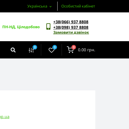
Українська
Особистий кабінет
+38(066) 937 8808
ПН-НД, Цілодобово
+38(098) 937 8808
Замовити дзвінок
0
0
0
0.00 грн.
op.ua