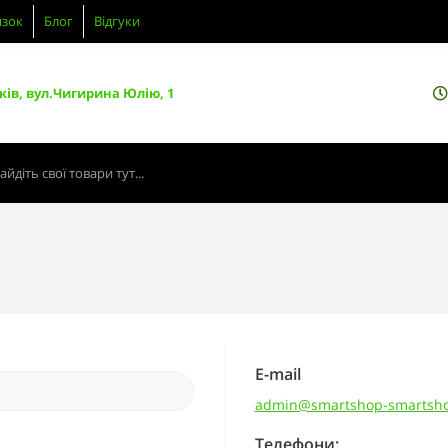
язок
Блог
Відгуки
ків, вул.Чигирина Юлію, 1
E-mail
admin@smartshop-smartsh
Телефони: