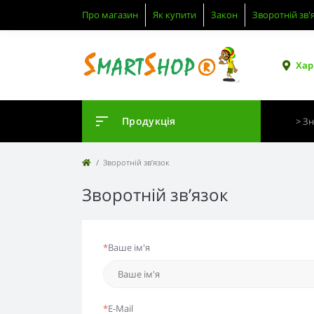
Про магазин
Як купити
Закон
Зворотній зв'
Хар
Продукція
Зворотній зв’язок
Зворотній зв’язок
*
Ваше ім'я
*
E-Mail