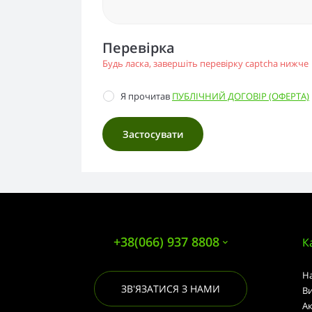
Перевірка
Будь ласка, завершіть перевірку captcha нижче
Я прочитав
ПУБЛІЧНИЙ ДОГОВІР (ОФЕРТА)
+38(066) 937 8808
К
Н
ЗВ'ЯЗАТИСЯ З НАМИ
В
А