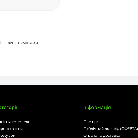
і згоден з вимогами
атегорії
Інформація
асіння конопель
Про нас
ирощування
Публічний договір (ОФЕРТА)
ксесуари
Оплата та доставка