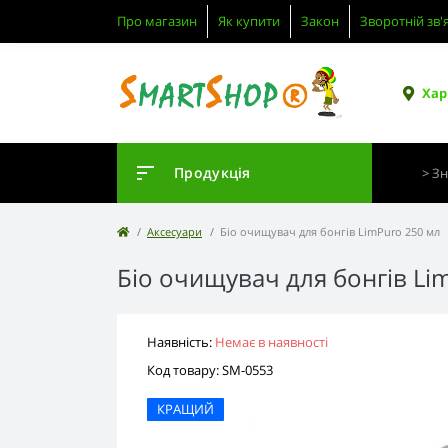
Про магазин
Як купити
Закон
Зворотній зв'
Хар
Продукція
Аксесуари
Біо очищувач для бонгів LimPuro 250 мл
Біо очищувач для бонгів Li
Наявність:
Немає в наявності
Код товару: SM-0553
КРАЩИЙ