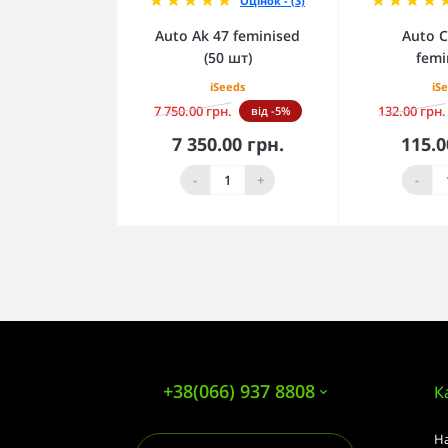
Оцінок - (3)
Auto Ak 47 feminised
Auto C
(50 шт)
femi
iSeeds
iS
7 750.00 грн.
132.00 грн.
від -5%
7 350.00 грн.
115.0
До кошика
До 
-
+
-
+38(066) 937 8808
К
Н