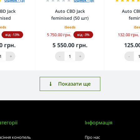
Оцінок - (3)
Оцінок - (0)
BD Jack
Auto CBD Jack
Auto CB
nised
feminised (50 шт)
femi
eeds
iSeeds
iSe
5 750.00 грн.
132.00 грн.
від -13%
від -3%
0 грн.
5 550.00 грн.
125.0
кошика
До кошика
До 
+
-
+
-
Показати ще
атегорії
Інформація
асіння конопель
Про нас