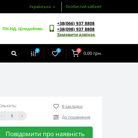
Українська
Особистий кабінет
+38(066) 937 8808
ПН-НД, Цілодобово
+38(098) 937 8808
Замовити дзвінок
0
0
0
0.00 грн.
Кількість:
В закладки
-
+
До порівняння
Повідомити про наявність