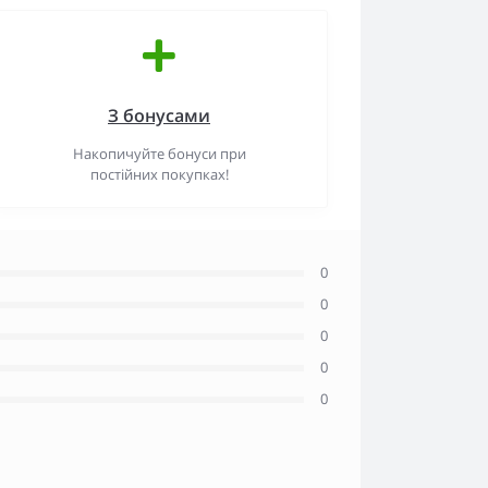
З бонусами
Накопичуйте бонуси при
постійних покупках!
0
0
0
0
0