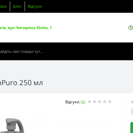
язок
Блог
Відгуки
ків, вул.Чигирина Юлію, 1
mPuro 250 мл
Відгуки:
(0)