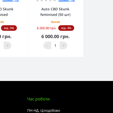
Оцінок - (2)
Оцінок - (0)
D Skunk
Auto CBD Skunk
nised
feminised (50 шт)
eds
iSeeds
6 250.00 грн.
від -5%
від -4%
0 грн.
6 000.00 грн.
кошика
До кошика
+
-
+
Час роботи
ПН-НД, Цілодобово