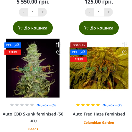
5 550.00 грн.
125.00 грн.
-
+
-
+
До кошика
До кошика
КРАЩИЙ
ВОГОНЬ
АКЦІЯ
КРАЩИЙ
АКЦІЯ
Оцінок - (0)
Оцінок - (2)
Auto CBD Skunk feminised (50
Auto Fred Haze Feminised
шт)
Columbian Garden
iSeeds