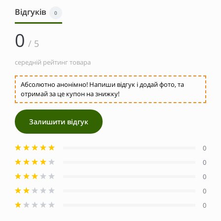
Відгуків
0
0
/ 5
середній рейтинг товара
Абсолютно анонімно! Напиши відгук і додай фото, та
отримай за це купон на знижку!
Залишити відгук
0
0
0
0
0