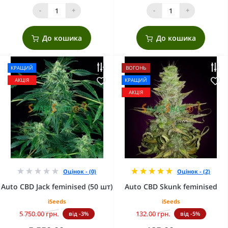
-
+
-
+
До кошика
До кошика
КРАЩИЙ
ВОГОНЬ
АКЦІЯ
КРАЩИЙ
АКЦІЯ
Оцінок - (0)
Оцінок - (2)
Auto CBD Jack feminised (50 шт)
Auto CBD Skunk feminised
iSeeds
iSeeds
5 750.00 грн.
132.00 грн.
від -3%
від -5%