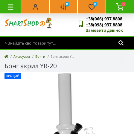
0
0
0
+38(066) 937 8808
+38(098) 937 8808
Замовити дзвінок
Аксесуари
Бонги
Бонг акрил YR-20
Бонг акрил YR-20
КРАЩИЙ