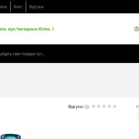
язок
Блог
Відгуки
ків, вул.Чигирина Юлію, 1
Відгуки:
(0)
К