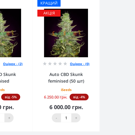
КРАЩИЙ
АКЦІЯ
Оцінок - (2)
Оцінок - (0)
D Skunk
Auto CBD Skunk
nised
feminised (50 шт)
eds
iSeeds
6 250.00 грн.
від -5%
від -4%
0 грн.
6 000.00 грн.
кошика
До кошика
+
-
+