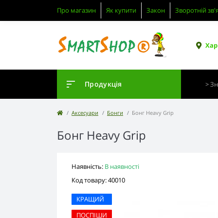
Про магазин
Як купити
Закон
Зворотній зв'
Хар
Продукція
Аксесуари
Бонги
Бонг Heavy Grip
Бонг Heavy Grip
Наявність:
В наявності
Код товару: 40010
КРАЩИЙ
ПОСПІШИ