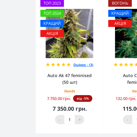
ТОП 2023
ВОГОНЬ
ТОП 2024
КРАЩИЙ
КРАЩИЙ
АКЦІЯ
АКЦІЯ
Оцінок - (3)
Auto Ak 47 feminised
Auto C
(50 шт)
femi
iSeeds
iS
7 750.00 грн.
132.00 грн.
від -5%
7 350.00 грн.
115.0
До кошика
До 
-
+
-