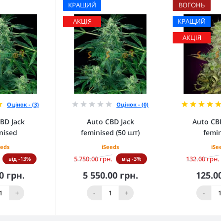
КРАЩИЙ
ВОГОНЬ
АКЦІЯ
КРАЩИЙ
АКЦІЯ
Оцінок - (3)
Оцінок - (0)
BD Jack
Auto CBD Jack
Auto CB
nised
feminised (50 шт)
femi
eeds
iSeeds
iSe
5 750.00 грн.
132.00 грн.
від -13%
від -3%
0 грн.
5 550.00 грн.
125.0
кошика
До кошика
До 
+
-
+
-