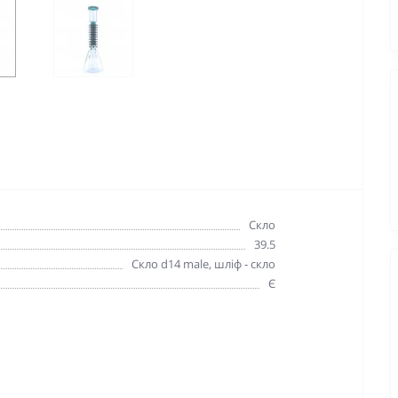
Скло
39.5
Скло d14 male, шліф - скло
Є