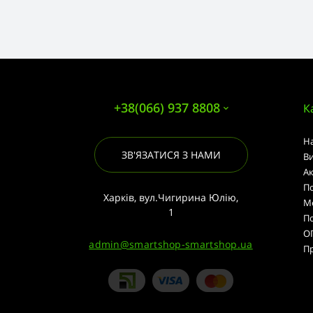
+38(066) 937 8808
К
Н
ЗВ'ЯЗАТИСЯ З НАМИ
В
А
По
Харків, вул.Чигирина Юлію,
М
1
П
О
admin@smartshop-smartshop.ua
Пр