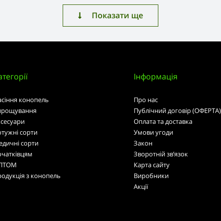
Показати ще
атегорії
Інформація
асіння конопель
Про нас
ирощування
Публічний договір (ОФЕРТА)
ксесуари
Оплата та доставка
тужні сорти
Умови угоди
едичні сорти
Закон
очатківцям
Зворотній зв’язок
ПТОМ
Карта сайту
одукція з конопель
Виробники
Акції