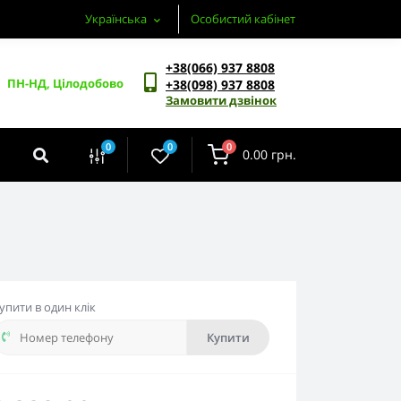
Українська
Особистий кабінет
+38(066) 937 8808
ПН-НД, Цілодобово
+38(098) 937 8808
Замовити дзвінок
0
0
0
0.00 грн.
упити в один клік
Купити