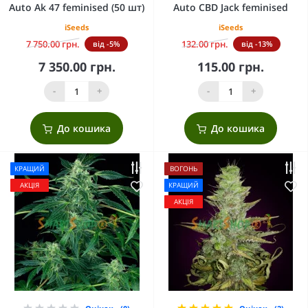
Auto Ak 47 feminised (50 шт)
Auto CBD Jack feminised
iSeeds
iSeeds
7 750.00 грн.
132.00 грн.
від -5%
від -13%
7 350.00 грн.
115.00 грн.
-
+
-
+
До кошика
До кошика
КРАЩИЙ
ВОГОНЬ
АКЦІЯ
КРАЩИЙ
АКЦІЯ