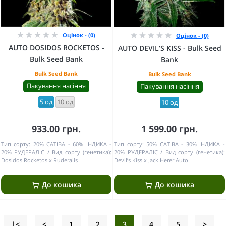
Оцінок - (0)
Оцінок - (0)
AUTO DOSIDOS ROCKETOS -
AUTO DEVIL’S KISS - Bulk Seed
Bulk Seed Bank
Bank
Bulk Seed Bank
Bulk Seed Bank
Пакування насіння
Пакування насіння
5 од
10 од
10 од
933.00 грн.
1 599.00 грн.
Тип сорту:
20% САТІВА - 60% ІНДИКА -
Тип сорту:
50% САТІВА - 30% ІНДИКА -
20% РУДЕРАЛІС
Вид сорту (генетика):
20% РУДЕРАЛІС
Вид сорту (генетика):
Dosidos Rocketos x Ruderalis
Devil’s Kiss x Jack Herer Auto
До кошика
До кошика
|<
<
1
2
3
4
5
>