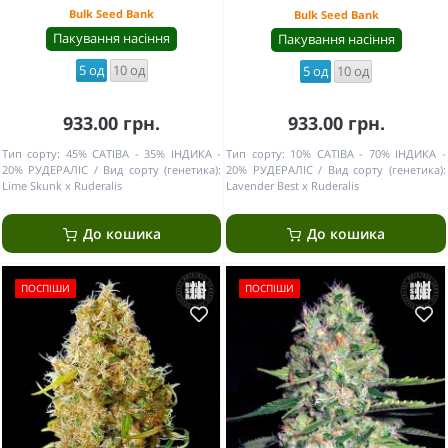
Bulk Seed Bank
Bulk Seed Bank
Пакування насіння
Пакування насіння
5 од
10 од
5 од
10 од
933.00 грн.
933.00 грн.
Тип сорту:
45% САТІВА - 35% ІНДИКА -
Тип сорту:
10% САТІВА - 70% ІНДИКА -
20% РУДЕРАЛІС
Вид сорту (генетика):
20% РУДЕРАЛІС
Вид сорту (генетика):
Lime Skunk x Ruderalis
Lavender Best x Ruderalis
До кошика
До кошика
ПОСПІШИ
ПОСПІШИ