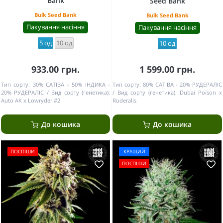
Bank
Seed Bank
Bulk Seed Bank
Bulk Seed Bank
Пакування насіння
Пакування насіння
5 од
10 од
10 од
933.00 грн.
1 599.00 грн.
Тип сорту:
30% САТІВА - 50% ІНДИКА -
Тип сорту:
80% САТІВА - 20% РУДЕРАЛІС
20% РУДЕРАЛІС
Вид сорту (генетика):
Вид сорту (генетика):
Dubai Poison x
Auto AK x Lowryder #2
Ruderalis
До кошика
До кошика
ПОСПІШИ
КРАЩИЙ
ПОСПІШИ