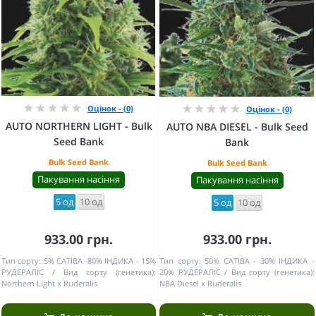
Оцінок - (0)
Оцінок - (0)
AUTO NORTHERN LIGHT - Bulk
AUTO NBA DIESEL - Bulk Seed
Seed Bank
Bank
Bulk Seed Bank
Bulk Seed Bank
Пакування насіння
Пакування насіння
5 од
10 од
5 од
10 од
933.00 грн.
933.00 грн.
Тип сорту:
5% САТІВА -80% ІНДИКА - 15%
Тип сорту:
50% САТІВА - 30% ІНДИКА -
РУДЕРАЛІС
Вид сорту (генетика):
20% РУДЕРАЛІС
Вид сорту (генетика):
Northern Light x Ruderalis
NBA Diesel x Ruderalis