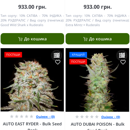
933.00 грн.
933.00 грн.
Тип сорту:
10% САТІВА - 70% ІНДИКА -
Тип сорту:
10% САТІВА - 70% ІНДИКА -
20% РУДЕРАЛІС
Вид сорту (генетика):
20% РУДЕРАЛІС
Вид сорту (генетика):
Good Wild Shark x Ruderalis
Extra Mintz × Ruderalis
До кошика
До кошика
ПОСПІШИ
КРАЩИЙ
ПОСПІШИ
Оцінок - (0)
Оцінок - (0)
AUTO EAST RYDER - Bulk Seed
AUTO DUBAI POISON - Bulk