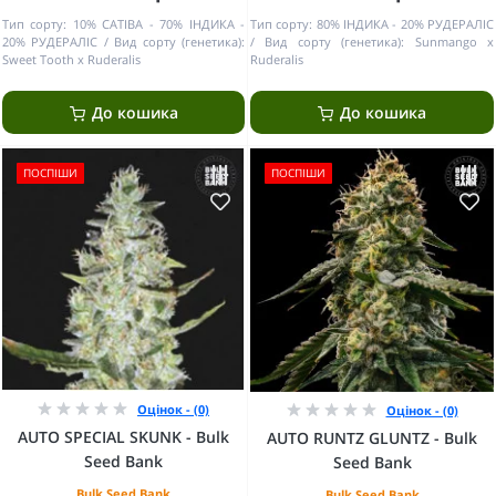
Тип сорту:
10% САТІВА - 70% ІНДИКА -
Тип сорту:
80% ІНДИКА - 20% РУДЕРАЛІС
20% РУДЕРАЛІС
Вид сорту (генетика):
Вид сорту (генетика):
Sunmango x
Sweet Tooth x Ruderalis
Ruderalis
До кошика
До кошика
ПОСПІШИ
ПОСПІШИ
Оцінок - (0)
Оцінок - (0)
AUTO SPECIAL SKUNK - Bulk
AUTO RUNTZ GLUNTZ - Bulk
Seed Bank
Seed Bank
Bulk Seed Bank
Bulk Seed Bank