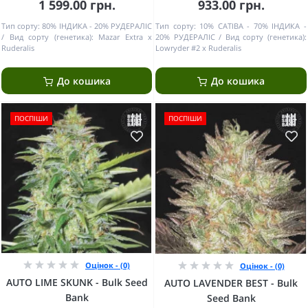
1 599.00 грн.
933.00 грн.
Тип сорту:
80% ІНДИКА - 20% РУДЕРАЛІС
Тип сорту:
10% САТІВА - 70% ІНДИКА -
Вид сорту (генетика):
Mazar Extra x
20% РУДЕРАЛІС
Вид сорту (генетика):
Ruderalis
Lowryder #2 x Ruderalis
До кошика
До кошика
ПОСПІШИ
ПОСПІШИ
Оцінок - (0)
Оцінок - (0)
AUTO LIME SKUNK - Bulk Seed
AUTO LAVENDER BEST - Bulk
Bank
Seed Bank