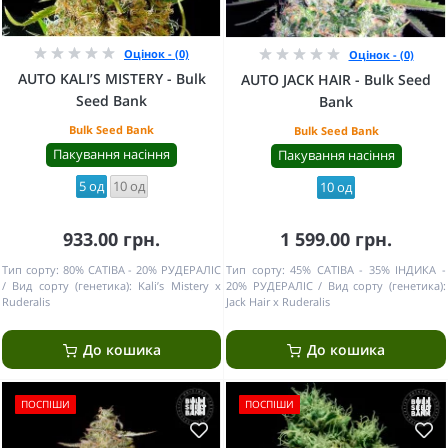
Оцінок - (0)
Оцінок - (0)
AUTO KALI’S MISTERY - Bulk
AUTO JACK HAIR - Bulk Seed
Seed Bank
Bank
Bulk Seed Bank
Bulk Seed Bank
Пакування насіння
Пакування насіння
5 од
10 од
10 од
933.00 грн.
1 599.00 грн.
Тип сорту:
80% САТІВА - 20% РУДЕРАЛІС
Тип сорту:
45% САТІВА - 35% ІНДИКА -
Вид сорту (генетика):
Kali’s Mistery x
20% РУДЕРАЛІС
Вид сорту (генетика):
Ruderalis
Jack Hair x Ruderalis
До кошика
До кошика
ПОСПІШИ
ПОСПІШИ