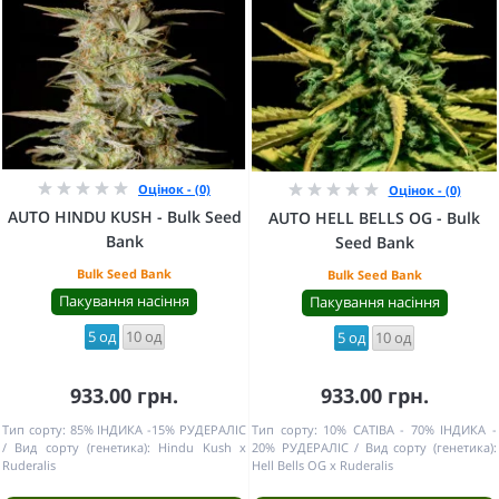
Оцінок - (0)
Оцінок - (0)
AUTO HINDU KUSH - Bulk Seed
AUTO HELL BELLS OG - Bulk
Bank
Seed Bank
Bulk Seed Bank
Bulk Seed Bank
Пакування насіння
Пакування насіння
5 од
10 од
5 од
10 од
933.00 грн.
933.00 грн.
Тип сорту:
85% ІНДИКА -15% РУДЕРАЛІС
Тип сорту:
10% САТІВА - 70% ІНДИКА -
Вид сорту (генетика):
Hindu Kush x
20% РУДЕРАЛІС
Вид сорту (генетика):
Ruderalis
Hell Bells OG x Ruderalis