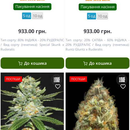
Пакування насіння
Пакування насіння
5 од
10 од
5 од
10 од
933.00 грн.
933.00 грн.
Тип сорту:
80% ІНДИКА - 20% РУДЕРАЛІС
Тип сорту:
20% САТІВА - 60% ІНДИКА -
Вид сорту (генетика):
Special Skunk x
20% РУДЕРАЛІС
Вид сорту (генетика):
Ruderalis
Runtz Gluntz x Ruderalis
До кошика
До кошика
ПОСПІШИ
ПОСПІШИ