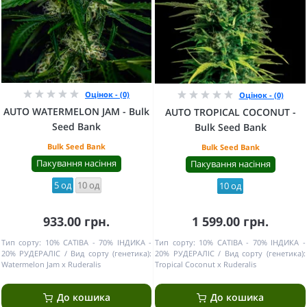
Оцінок - (0)
Оцінок - (0)
AUTO WATERMELON JAM - Bulk
AUTO TROPICAL COCONUT -
Seed Bank
Bulk Seed Bank
Bulk Seed Bank
Bulk Seed Bank
Пакування насіння
Пакування насіння
5 од
10 од
10 од
933.00 грн.
1 599.00 грн.
Тип сорту:
10% САТІВА - 70% ІНДИКА -
Тип сорту:
10% САТІВА - 70% ІНДИКА -
20% РУДЕРАЛІС
Вид сорту (генетика):
20% РУДЕРАЛІС
Вид сорту (генетика):
Watermelon Jam x Ruderalis
Tropical Coconut x Ruderalis
До кошика
До кошика