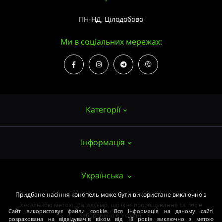
ПН-НД, Цілодобово
Ми в соціальних мережах:
Категорії
Інформація
Насіння конопель
Вирощування
Про нас
Українська
Аксесуари
Публічний договір (ОФЕРТА)
Придбане насіння конопель може бути використане виключно з
Потужні сорти
легальною метою. Нагадуємо, що їхнє пророщування та посів
Оплата та доставка
Сайт використовує файли cookie. Вся інформація на даному сайті
Медичні сорти
заборонено в Україні.
розрахована на відвідувачів віком від 18 років виключно з метою