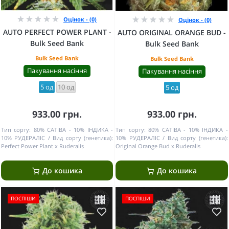
Оцінок - (0)
Оцінок - (0)
AUTO PERFECT POWER PLANT -
AUTO ORIGINAL ORANGE BUD -
Bulk Seed Bank
Bulk Seed Bank
Bulk Seed Bank
Bulk Seed Bank
Пакування насіння
Пакування насіння
5 од
10 од
5 од
933.00 грн.
933.00 грн.
Тип сорту:
80% САТІВА - 10% ІНДИКА -
Тип сорту:
80% САТІВА - 10% ІНДИКА -
10% РУДЕРАЛІС
Вид сорту (генетика):
10% РУДЕРАЛІС
Вид сорту (генетика):
Perfect Power Plant x Ruderalis
Original Orange Bud x Ruderalis
До кошика
До кошика
ПОСПІШИ
ПОСПІШИ