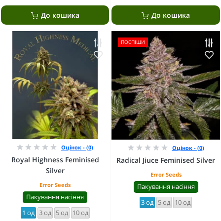
До кошика
До кошика
ПОСПІШИ
Оцінок - (0)
Оцінок - (0)
Royal Highness Feminised
Radical Jiuce Feminised Silver
Silver
Error Seeds
Error Seeds
Пакування насіння
Пакування насіння
3 од
5 од
10 од
1 од
3 од
5 од
10 од