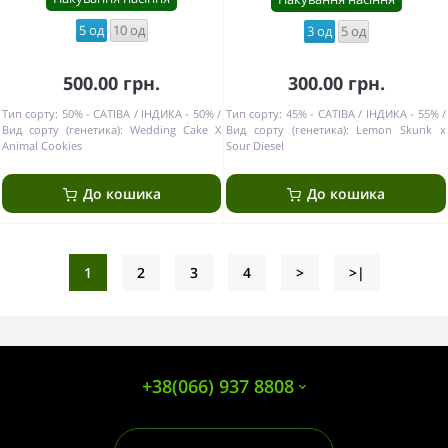
5 од
10 од
3 од
5 од
500.00 грн.
300.00 грн.
Тип сорту:
50% - САТІВА / ІНДИКА - 50%
Тип сорту:
45% - САТІВА / ІНДИКА - 55%
Вид сорту (генетика):
Wedding Cake X
Вид сорту (генетика):
Lemon Skunk x
Animal Cookies
Sour Diesel
До кошика
До кошика
1
2
3
4
>
>|
+38(066) 937 8808