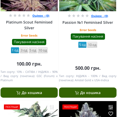
Оцінок - (0)
Оцінок - (0)
Platinum Scout Feminised
Passion №1 Feminised Silver
Silver
Error Seeds
Error Seeds
Пакування насіння
Пакування насіння
5 од
10 од
1 од
3 од
5 од
10 од
100.00 грн.
500.00 грн.
Тип сорту:
10% – САТІВА / ІНДИКА – 90%
Вид сорту (генетика):
GSC (Forum) x
Тип сорту:
ІНДИКА - 100%
Вид сорту
Platinum
(генетика):
Amstel Gold x USA-Indica
До кошика
До кошика
ПОСПІШИ
ПОСПІШИ