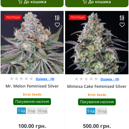
До кошика
До кошика
ПОСПІШИ
ПОСПІШИ
Оцінок - (0)
Оцінок - (0)
Mr. Melon Feminised Silver
Mimosa Cake Feminised Silver
Error Seeds
Error Seeds
Пакування насіння
Пакування насіння
1 од
3 од
10 од
5 од
10 од
100.00 грн.
500.00 грн.