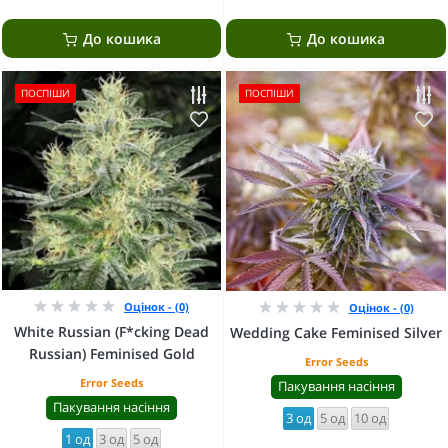
До кошика
До кошика
ПОСПІШИ
ПОСПІШИ
Оцінок - (0)
Оцінок - (0)
White Russian (F*cking Dead
Wedding Cake Feminised Silver
Russian) Feminised Gold
Error Seeds
Error Seeds
Пакування насіння
Пакування насіння
3 од
5 од
10 од
1 од
3 од
5 од