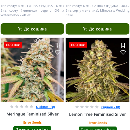
Тип сорту:
40% - САТІВА / ІНДИКА - 60%
Тип сорту:
60% - САТІВА / ІНДИКА - 40%
Вид сорту (генетика):
Legend OG x
Вид сорту (генетика):
Mimosa x Wedding
Watermelon Zkittlez
Cake
До кошика
До кошика
ПОСПІШИ
ПОСПІШИ
Оцінок - (0)
Оцінок - (0)
Meringue Feminised Silver
Lemon Tree Feminised Silver
Error Seeds
Error Seeds
Пакування насіння
Пакування насіння