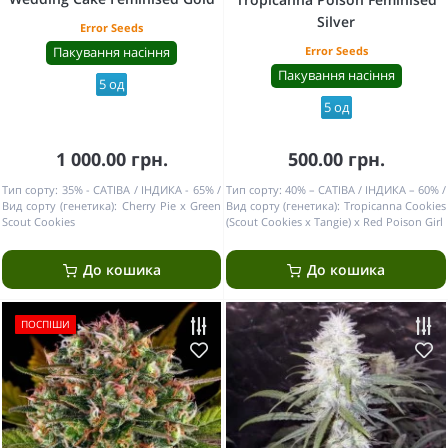
Silver
Error Seeds
Пакування насіння
Error Seeds
Пакування насіння
5 од
5 од
1 000.00 грн.
500.00 грн.
Тип сорту:
35% - САТІВА / ІНДИКА - 65%
Тип сорту:
40% – САТІВА / ІНДИКА – 60%
Вид сорту (генетика):
Cherry Pie x Green
Вид сорту (генетика):
Tropicanna Cookies
Scout Cookies
(Scout Cookies x Tangie) x Red Poison Girl
До кошика
До кошика
ПОСПІШИ