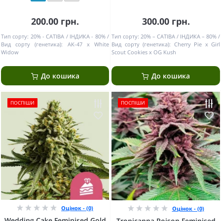
200.00 грн.
300.00 грн.
Тип сорту:
20% - САТІВА / ІНДИКА - 80%
Тип сорту:
20% – САТІВА / ІНДИКА – 80%
Вид сорту (генетика):
AK-47 x White
Вид сорту (генетика):
Сherry Pie x Girl
Widow
Scout Cookies x OG Kush
До кошика
До кошика
ПОСПІШИ
ПОСПІШИ
Оцінок - (0)
Оцінок - (0)
Wedding Cake Feminised Gold
Tropicanna Poison Feminised