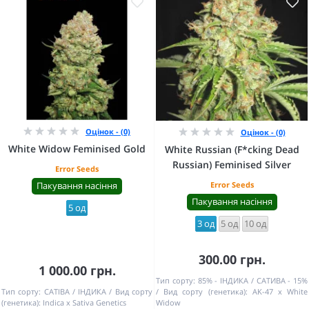
Оцінок - (0)
Оцінок - (0)
White Widow Feminised Gold
White Russian (F*cking Dead
Russian) Feminised Silver
Error Seeds
Пакування насіння
Error Seeds
Пакування насіння
5 од
3 од
5 од
10 од
300.00 грн.
1 000.00 грн.
Тип сорту:
85% - ІНДИКА / САТИВА - 15%
Тип сорту:
САТІВА / ІНДИКА
Вид сорту
Вид сорту (генетика):
AK-47 x White
(генетика):
Indica x Sativa Genetics
Widow