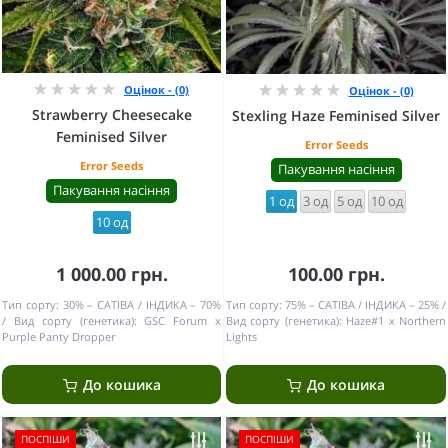
Оцінок - (0)
Оцінок - (0)
Strawberry Cheesecake
Stexling Haze Feminised Silver
Feminised Silver
Error Seeds
Error Seeds
Пакування насіння
Пакування насіння
1 од
3 од
5 од
10 од
10 од
1 000.00 грн.
100.00 грн.
Тип сорту:
30% – САТІВА / ІНДИКА – 70%
Тип сорту:
75% – САТІВА / ІНДИКА – 25%
Вид сорту (генетика):
GSC Forum x
Вид сорту (генетика):
Haze#1 x Northern
Purple Panty Dropper
Lights
До кошика
До кошика
ПОСПІШИ
ПОСПІШИ