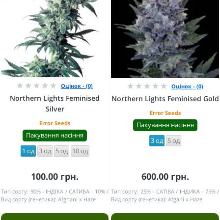
Оцінок - (0)
Оцінок - (0)
Northern Lights Feminised
Northern Lights Feminised Gold
Silver
Error Seeds
Error Seeds
Пакування насіння
Пакування насіння
3 од
5 од
1 од
3 од
5 од
10 од
100.00 грн.
600.00 грн.
Тип сорту:
90% - ІНДІКА / САТИВА - 10%
Тип сорту:
25% - САТІВА / ІНДИКА - 75%
Вид сорту (генетика):
Afghani x Haze
Вид сорту (генетика):
Afgani x Haze