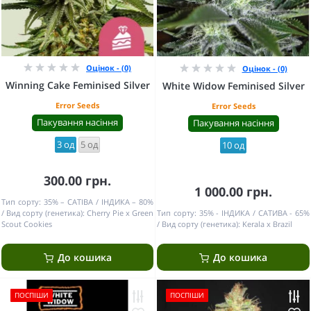
Оцінок - (0)
Оцінок - (0)
Winning Cake Feminised Silver
White Widow Feminised Silver
Error Seeds
Error Seeds
Пакування насіння
Пакування насіння
3 од
5 од
10 од
300.00 грн.
1 000.00 грн.
Тип сорту:
35% – САТІВА / ІНДИКА – 80%
Вид сорту (генетика):
Cherry Pie x Green
Тип сорту:
35% - ІНДИКА / САТИВА - 65%
Scout Cookies
Вид сорту (генетика):
Kerala x Brazil
До кошика
До кошика
ПОСПІШИ
ПОСПІШИ