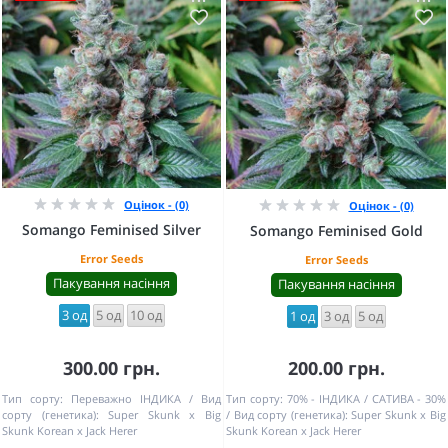
Оцінок - (0)
Оцінок - (0)
Somango Feminised Silver
Somango Feminised Gold
Error Seeds
Error Seeds
Пакування насіння
Пакування насіння
3 од
5 од
10 од
1 од
3 од
5 од
300.00 грн.
200.00 грн.
Тип сорту:
Переважно ІНДИКА
Вид
Тип сорту:
70% - ІНДИКА / САТИВА - 30%
сорту (генетика):
Super Skunk x Big
Вид сорту (генетика):
Super Skunk x Big
Skunk Korean x Jack Herer
Skunk Korean x Jack Herer