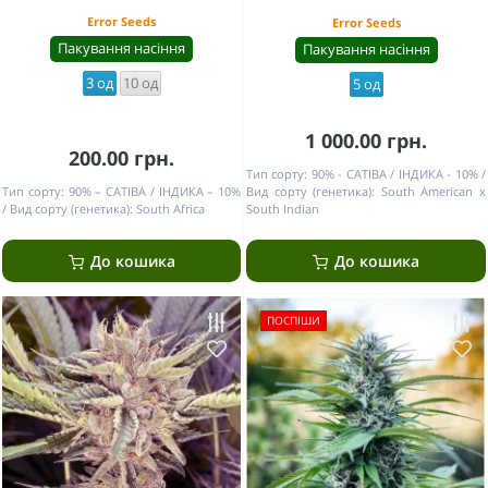
Error Seeds
Error Seeds
Пакування насіння
Пакування насіння
3 од
10 од
5 од
1 000.00 грн.
200.00 грн.
Тип сорту:
90% - САТІВА / ІНДИКА - 10%
Тип сорту:
90% – САТІВА / ІНДИКА – 10%
Вид сорту (генетика):
South American x
Вид сорту (генетика):
South Africa
South Indian
До кошика
До кошика
ПОСПІШИ