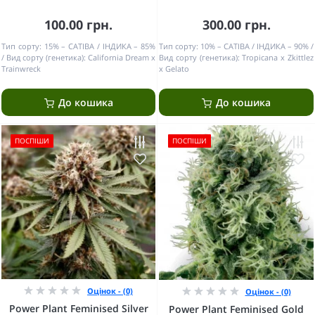
100.00 грн.
300.00 грн.
Тип сорту:
15% – САТІВА / ІНДИКА – 85%
Тип сорту:
10% – САТІВА / ІНДИКА – 90%
Вид сорту (генетика):
California Dream x
Вид сорту (генетика):
Tropicana x Zkittlez
Trainwreck
x Gelato
До кошика
До кошика
ПОСПІШИ
ПОСПІШИ
Оцінок - (0)
Оцінок - (0)
Power Plant Feminised Silver
Power Plant Feminised Gold