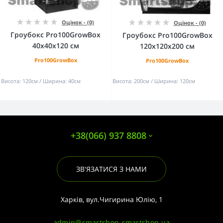
Оцінок - (0)
Оцінок - (0)
Гроубокс Pro100GrowBox
Гроубокс Pro100GrowBox
40x40x120 см
120х120х200 см
Pro100GrowBox
Pro100GrowBox
Висота:
120см
Ширина:
40см
Висота:
200см
Ширина:
120см
+38(066) 937 8808
ЗВ'ЯЗАТИСЯ З НАМИ
Харків, вул.Чигирина Юлію, 1
admin@smartshop-smartshop.ua