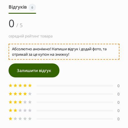
Відгуків
0
0
/ 5
середній рейтинг товара
Абсолютно анонімно! Напиши відгук і додай фото, та
отримай за це купон на знижку!
Залишити відгук
0
0
0
0
0