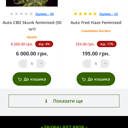
Оцінок - (0)
Оцінок - (2)
Auto CBD Skunk feminised (50
Auto Fred Haze Feminised
шт)
Columbian Garden
iSeeds
6 250.00 грн.
234.00 грн.
від -4%
від -17%
6 000.00 грн.
195.00 грн.
-
+
-
+
До кошика
До кошика
Показати ще
+38(066) 937 8808