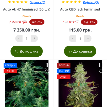
Оцінок - (3)
Оцінок - (3)
Auto Ak 47 feminised (50 шт)
Auto CBD Jack feminised
iSeeds
iSeeds
7 750.00 грн.
132.00 грн.
від -5%
від -13%
7 350.00 грн.
115.00 грн.
-
+
-
+
До кошика
До кошика
КРАЩИЙ
ВОГОНЬ
АКЦІЯ
КРАЩИЙ
АКЦІЯ