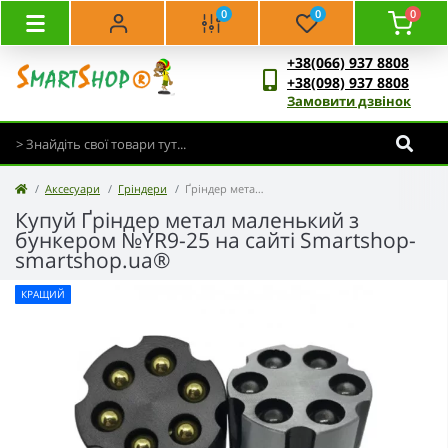
0
0
0
+38(066) 937 8808
+38(098) 937 8808
Замовити дзвінок
Аксесуари
Гріндери
Ґріндер метал маленький з бункером №YR9-25
Купуй Ґріндер метал маленький з
бункером №YR9-25 на сайті Smartshop-
smartshop.ua®
КРАЩИЙ