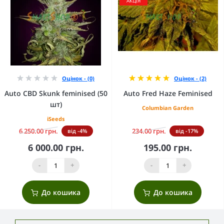
АКЦІЯ
Оцінок - (0)
Оцінок - (2)
Auto CBD Skunk feminised (50
Auto Fred Haze Feminised
шт)
Columbian Garden
iSeeds
6 250.00 грн.
234.00 грн.
від -4%
від -17%
6 000.00 грн.
195.00 грн.
-
+
-
+
До кошика
До кошика