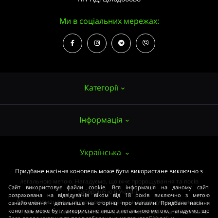
Ми в соціальних мережах:
Категорії
Інформація
Насіння конопель
Вирощування
Про нас
Українська
Аксесуари
Публічний договір (ОФЕРТА)
Придбане насіння конопель може бути використане виключно з
Потужні сорти
легальною метою. Нагадуємо, що їхнє пророщування та посів
Оплата та доставка
Сайт використовує файли cookie. Вся інформація на даному сайті
Медичні сорти
заборонено в Україні.
розрахована на відвідувачів віком від 18 років виключно з метою
Вся інформація на ресурсі розрахована на відвідувачів віком від
ознайомлення - детальніше на сторінці про магазин. Придбане насіння
Умови угоди
Початківцям
конопель може бути використане лише з легальною метою, нагадуємо, що
18 років та в ознайомлювальних цілях. smartshop-smartshop.ua®