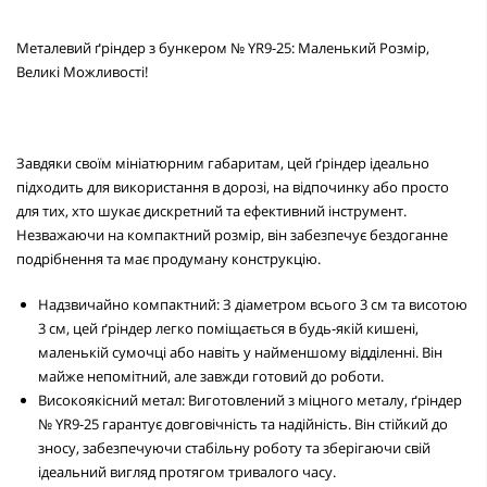
Металевий ґріндер з бункером № YR9-25: Маленький Розмір,
Великі Можливості!
Завдяки своїм мініатюрним габаритам, цей
ґріндер
ідеально
підходить для використання в дорозі, на відпочинку або просто
для тих, хто шукає дискретний та ефективний інструмент.
Незважаючи на компактний розмір, він забезпечує бездоганне
подрібнення та має продуману конструкцію.
Надзвичайно компактний: З діаметром всього 3 см та висотою
3 см, цей
ґріндер
легко поміщається в будь-якій кишені,
маленькій сумочці або навіть у найменшому відділенні. Він
майже непомітний, але завжди готовий до роботи.
Високоякісний метал: Виготовлений з міцного металу,
ґріндер
№ YR9-25 гарантує довговічність та надійність. Він стійкий до
зносу, забезпечуючи стабільну роботу та зберігаючи свій
ідеальний вигляд протягом тривалого часу.