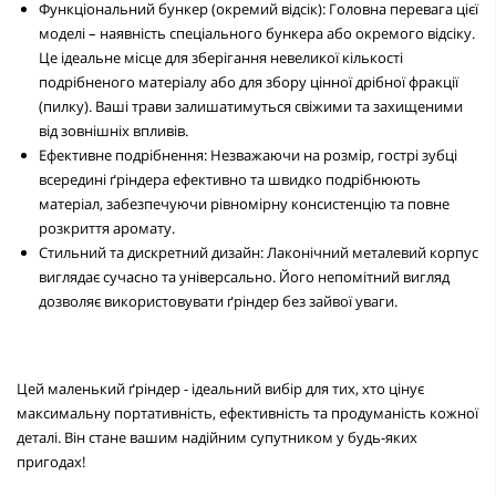
Функціональний бункер (окремий відсік): Головна перевага цієї
моделі – наявність спеціального бункера або окремого відсіку.
Це ідеальне місце для зберігання невеликої кількості
подрібненого матеріалу або для збору цінної дрібної фракції
(пилку). Ваші трави залишатимуться свіжими та захищеними
від зовнішніх впливів.
Ефективне подрібнення: Незважаючи на розмір, гострі зубці
всередині
ґріндера
ефективно та швидко подрібнюють
матеріал, забезпечуючи рівномірну консистенцію та повне
розкриття аромату.
Стильний та дискретний дизайн: Лаконічний металевий корпус
виглядає сучасно та універсально. Його непомітний вигляд
дозволяє використовувати
ґріндер
без зайвої уваги.
Цей маленький
ґріндер
- ідеальний вибір для тих, хто цінує
максимальну портативність, ефективність та продуманість кожної
деталі. Він стане вашим надійним супутником у будь-яких
пригодах!