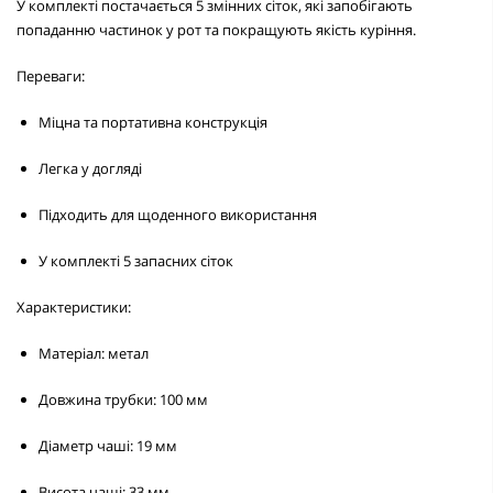
У комплекті постачається
5 змінних сіток
, які запобігають
попаданню частинок у рот та покращують якість куріння.
Переваги:
Міцна та портативна конструкція
Легка у догляді
Підходить для щоденного використання
У комплекті 5 запасних сіток
Характеристики:
Матеріал:
метал
Довжина трубки:
100 мм
Діаметр чаші:
19 мм
Висота чаші:
33 мм