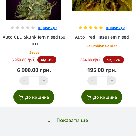
Оцінок - (0)
Оцінок - (2)
Auto CBD Skunk feminised (50
Auto Fred Haze Feminised
шт)
Columbian Garden
iSeeds
6 250.00 грн.
234.00 грн.
від -4%
від -17%
6 000.00 грн.
195.00 грн.
-
+
-
+
До кошика
До кошика
Показати ще