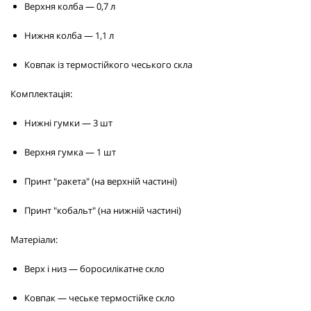
Верхня колба — 0,7 л
Нижня колба — 1,1 л
Ковпак із термостійкого чеського скла
Комплектація:
Нижні гумки — 3 шт
Верхня гумка — 1 шт
Принт "ракета" (на верхній частині)
Принт "кобальт" (на нижній частині)
Матеріали:
Верх і низ — боросилікатне скло
Ковпак — чеське термостійке скло