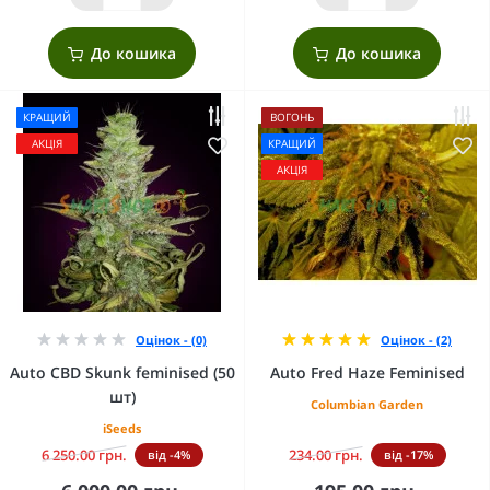
До кошика
До кошика
КРАЩИЙ
ВОГОНЬ
АКЦІЯ
КРАЩИЙ
АКЦІЯ
Оцінок - (0)
Оцінок - (2)
Auto CBD Skunk feminised (50
Auto Fred Haze Feminised
шт)
Columbian Garden
iSeeds
6 250.00 грн.
234.00 грн.
від -4%
від -17%