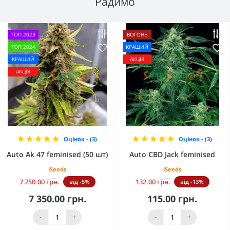
Радимо
ТОП 2023
ВОГОНЬ
ТОП 2024
КРАЩИЙ
КРАЩИЙ
АКЦІЯ
АКЦІЯ
Оцінок - (3)
Оцінок - (3)
Auto Ak 47 feminised (50 шт)
Auto CBD Jack feminised
iSeeds
iSeeds
7 750.00 грн.
132.00 грн.
від -5%
від -13%
7 350.00 грн.
115.00 грн.
-
+
-
+