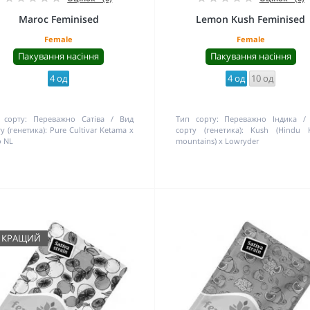
Maroc Feminised
Lemon Kush Feminised
Female
Female
Пакування насіння
Пакування насіння
4 од
4 од
10 од
 сорту:
Переважно Сатіва
Вид
Тип сорту:
Переважно Індика
у (генетика):
Pure Cultivar Ketama x
сорту (генетика):
Kush (Hindu 
o NL
mountains) x Lowryder
КРАЩИЙ