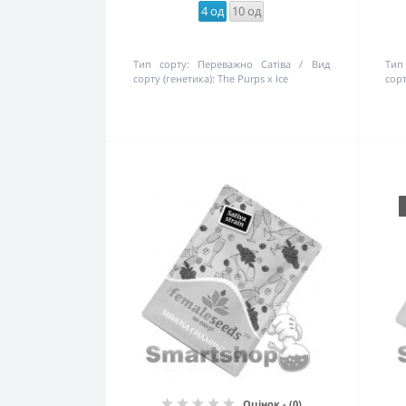
4 од
10 од
Тип сорту:
Переважно Сатіва
Вид
Тип
сорту (генетика):
The Purps x Ice
сорт
Оцінок - (0)