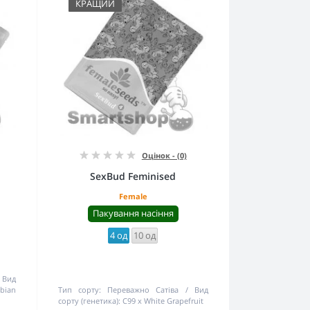
КРАЩИЙ
Оцінок - (0)
SexBud Feminised
Female
Пакування насіння
4 од
10 од
Вид
bian
Тип сорту:
Переважно Сатіва
Вид
сорту (генетика):
C99 x White Grapefruit