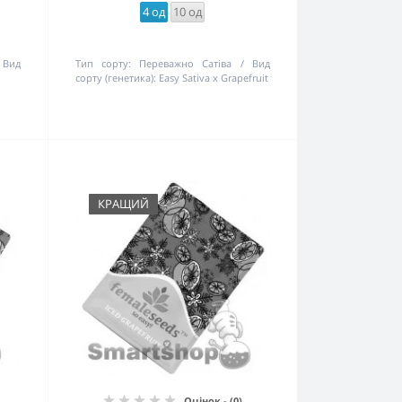
4 од
10 од
Вид
Тип сорту:
Переважно Сатіва
Вид
сорту (генетика):
Easy Sativa x Grapefruit
КРАЩИЙ
Оцінок - (0)