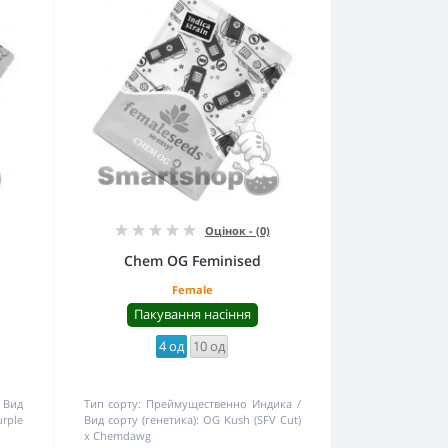
Оцінок - (0)
Chem OG Feminised
Female
Пакування насіння
4 од
10 од
Вид
Тип сорту:
Преймущественно Индика
rple
Вид сорту (генетика):
OG Kush (SFV Cut)
x Chemdawg