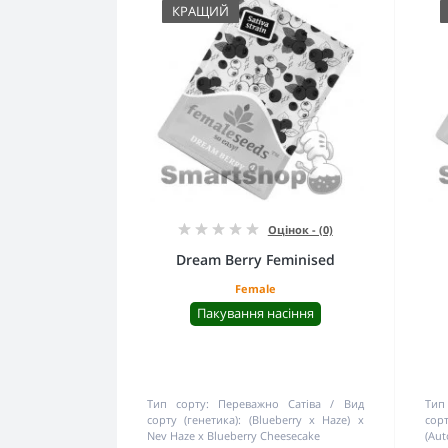
КРАЩИЙ
Оцінок - (0)
Dream Berry Feminised
Female
Пакування насіння
Тип сорту:
Переважно Сатіва
Вид
Тип
сорту (генетика):
(Blueberry x Haze) x
сорт
Nev Haze x Blueberry Cheesecake
(Aut