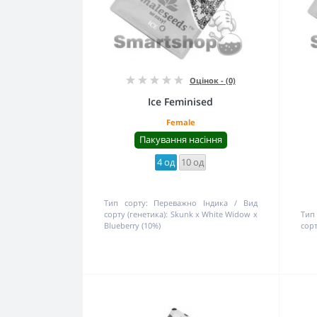
Оцінок - (0)
Ice Feminised
Female
Пакування насіння
4 од
10 од
Тип сорту:
Переважно Індика
Вид
сорту (генетика):
Skunk x White Widow x
Тип
Blueberry (10%)
сорт