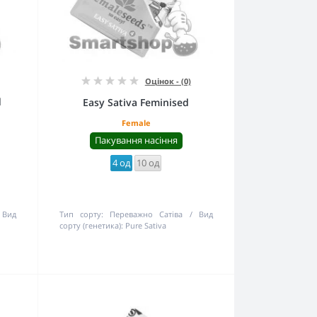
Оцінок - (0)
d
Easy Sativa Feminised
Female
Пакування насіння
4 од
10 од
Вид
Тип сорту:
Переважно Сатіва
Вид
сорту (генетика):
Pure Sativa