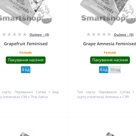
Оцінок - (0)
Оцінок - (0)
Grapefruit Feminised
Grape Amnesia Feminise
Female
Female
Пакування насіння
Пакування насіння
4 од
4 од
10 од
 сорту:
Переважно Сатіва
Вид
Тип сорту:
Переважно Сатіва
у (генетика):
C99 x Thai Sativa
сорту (генетика):
Amnesia x C’99