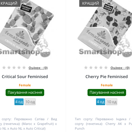
КРАЩИЙ
КРАЩИЙ
Оцінок - (0)
Оцінок - (0)
Critical Sour Feminised
Cherry Pie Feminised
Female
Female
Пакування насіння
Пакування насіння
4 од
10 од
4 од
10 од
 сорту:
Переважно Сатіва
Вид
Тип сорту:
Переважно Індика
у (генетика):
(Maroc x Grapefruit) x
сорту (генетика):
Cherry AK x Pu
o NL x Auto NL x Auto Critical)
Punch