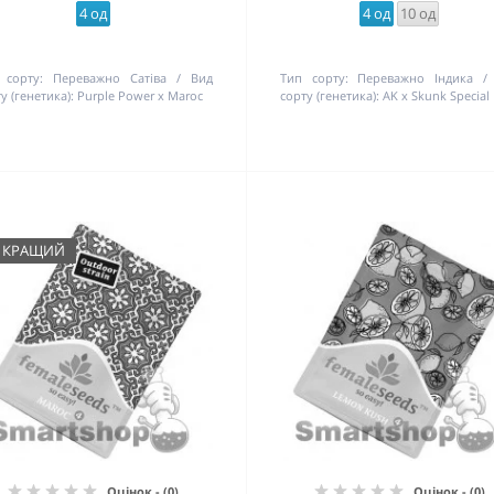
4 од
4 од
10 од
 сорту:
Переважно Сатіва
Вид
Тип сорту:
Переважно Індика
у (генетика):
Purple Power x Maroc
сорту (генетика):
AK x Skunk Special
КРАЩИЙ
Оцінок - (0)
Оцінок - (0)