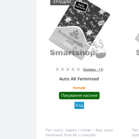
КРАЩИЙ
Оцінок - (1)
Auto AK Feminised
Female
Пакування насіння
4 од
Тип сорту:
Індика / Сатіва
Вид сорту
Тип
(генетика):
Pure AK x Lowryder
сорт