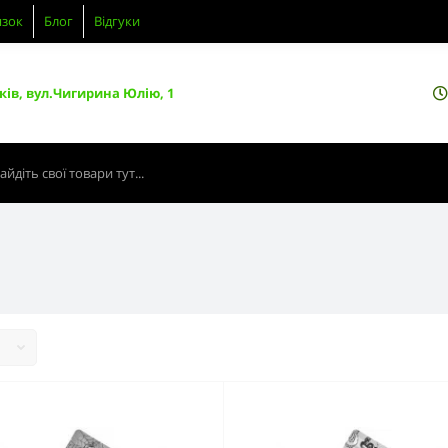
язок
Блог
Відгуки
ків, вул.Чигирина Юлію, 1