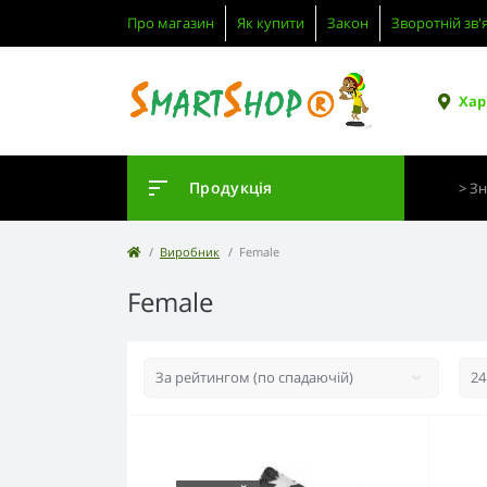
Про магазин
Як купити
Закон
Зворотній зв'
Хар
Продукція
Виробник
Female
Female