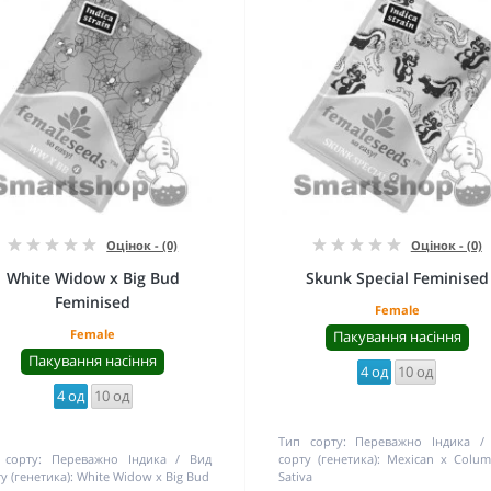
Оцінок - (0)
Оцінок - (0)
White Widow x Big Bud
Skunk Special Feminised
Feminised
Female
Female
Пакування насіння
Пакування насіння
4 од
10 од
4 од
10 од
Тип сорту:
Переважно Індика
 сорту:
Переважно Індика
Вид
сорту (генетика):
Mexican x Colum
у (генетика):
White Widow x Big Bud
Sativa