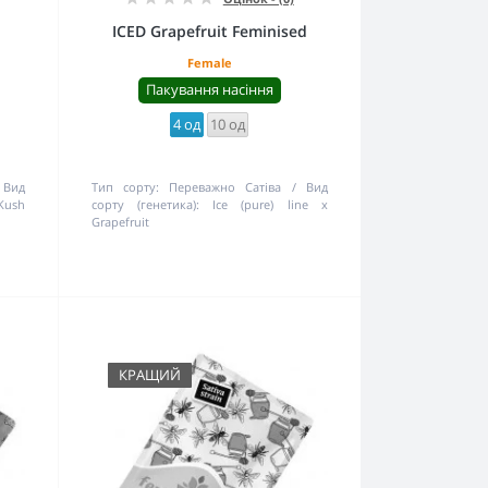
ICED Grapefruit Feminised
Female
Пакування насіння
4 од
10 од
Вид
Тип сорту:
Переважно Сатіва
Вид
Kush
сорту (генетика):
Ice (pure) line x
Grapefruit
КРАЩИЙ