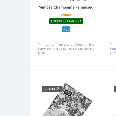
Mimosa Champagne Feminised
Female
Пакування насіння
4 од
Тип сорту:
Переважно Сатіва
Вид
Тип
сорту (генетика):
Mimosa x Champagne
сорт
Kush
Aut
КРАЩИЙ