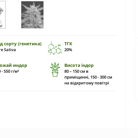
д сорту (генетика)
ТГК
re Sativa
20%
ожай индор
Висота індор
 - 550 г/м²
80 – 150 см в
приміщенні, 150 - 300 см
на відкритому повітрі