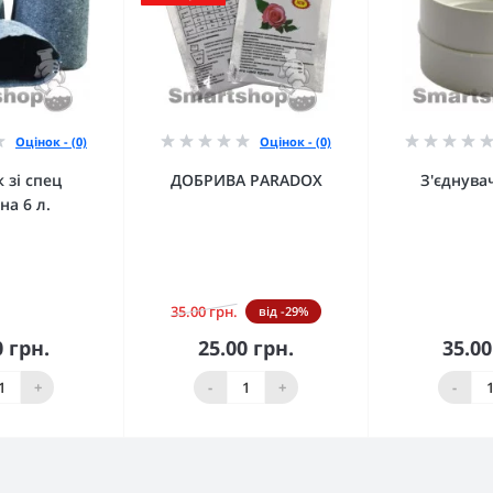
Оцінок - (0)
Оцінок - (0)
 зі спец
ДОБРИВА PARADOX
З'єднува
на 6 л.
35.00 грн.
від -29%
0 грн.
25.00 грн.
35.00
кошика
До кошика
До 
+
-
+
-