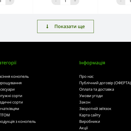
+
-
+
-
Показати ще
атегорії
Інформація
асіння конопель
Про нас
ирощування
Публічний договір (ОФЕРТА)
ксесуари
Оплата та доставка
тужні сорти
Умови угоди
едичні сорти
Закон
очатківцям
Зворотній зв’язок
ПТОМ
Карта сайту
одукція з конопель
Виробники
Акції