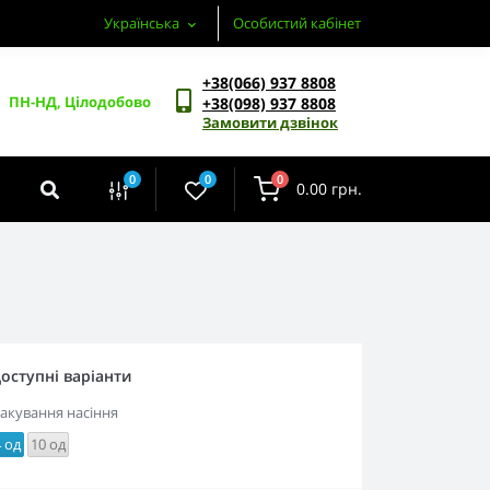
Українська
Особистий кабінет
+38(066) 937 8808
ПН-НД, Цілодобово
+38(098) 937 8808
Замовити дзвінок
0
0
0
0.00 грн.
оступні варіанти
акування насіння
4 од
10 од