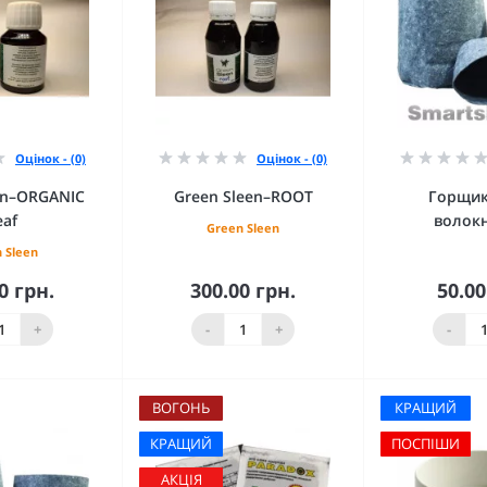
Оцінок - (0)
Оцінок - (0)
en–ORGANIC
Green Sleen–ROOT
Горщик
eaf
волокн
Green Sleen
 Sleen
0 грн.
300.00 грн.
50.00
кошика
До кошика
До 
+
-
+
-
ВОГОНЬ
КРАЩИЙ
КРАЩИЙ
ПОСПІШИ
АКЦІЯ