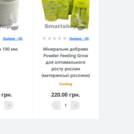
Оцінок - (0)
Оцінок - (0)
ч 100 мм.
Мінеральне добриво
Powder Feeding Grow
для оптимального
росту рослин
(материнські рослини)
Feeding
 грн.
220.00 грн.
кошика
До кошика
+
-
+