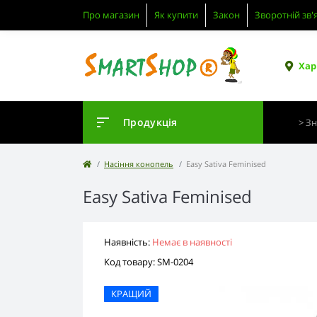
Про магазин
Як купити
Закон
Зворотній зв'
Хар
Продукція
Насіння конопель
Easy Sativa Feminised
Easy Sativa Feminised
Наявність:
Немає в наявності
Код товару: SM-0204
КРАЩИЙ