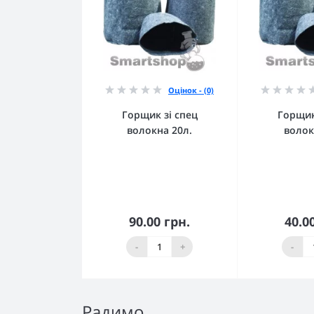
Оцінок - (0)
Горщик зі спец
Горщик
волокна 20л.
волок
90.00 грн.
40.0
До кошика
До 
-
+
-
Радимо