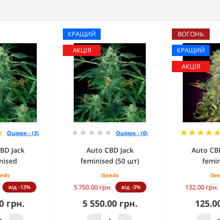
КРАЩИЙ
ВОГОНЬ
АКЦІЯ
КРАЩИЙ
АКЦІЯ
Оцінок - (3)
Оцінок - (0)
BD Jack
Auto CBD Jack
Auto CB
nised
feminised (50 шт)
femi
eeds
iSeeds
iSe
5 750.00 грн.
132.00 грн.
від -13%
від -3%
0 грн.
5 550.00 грн.
125.0
кошика
До кошика
До 