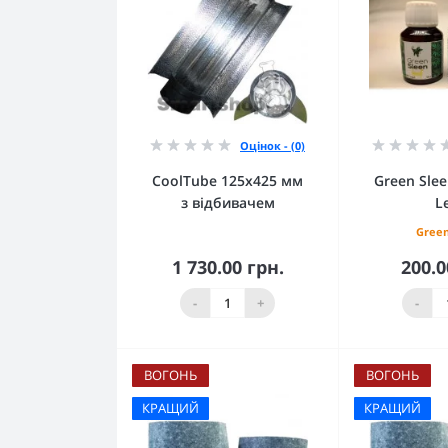
Оцінок - (0)
CoolTube 125х425 мм
Green Sle
з відбивачем
L
Green
1 730.00 грн.
200.0
До кошика
До 
-
+
-
ВОГОНЬ
ВОГОНЬ
КРАЩИЙ
КРАЩИЙ