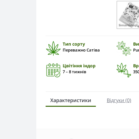
Тип сорту
Ви
Переважно Сатіва
Pu
Цвітіння індор
Вр
7 – 8 тижнів
350
Характеристики
Відгуки (0)