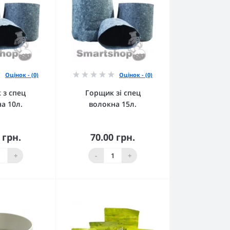
Оцінок - (0)
Оцінок - (0)
 з спец
Горщик зі спец
а 10л.
волокна 15л.
 грн.
70.00 грн.
кошика
До кошика
+
-
+