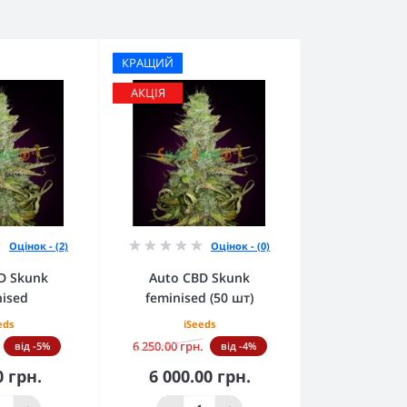
КРАЩИЙ
АКЦІЯ
Оцінок - (2)
Оцінок - (0)
D Skunk
Auto CBD Skunk
nised
feminised (50 шт)
eds
iSeeds
6 250.00 грн.
від -5%
від -4%
0 грн.
6 000.00 грн.
кошика
До кошика