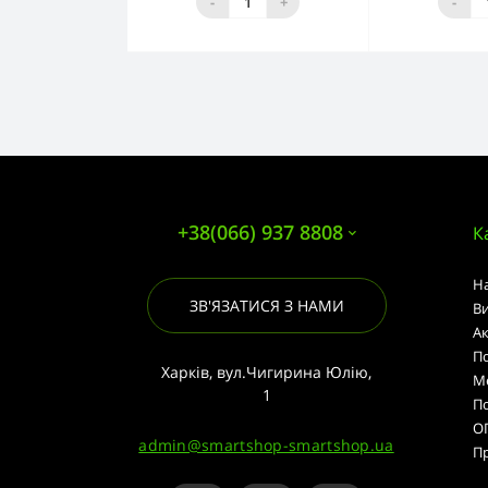
-
+
-
+38(066) 937 8808
К
Н
ЗВ'ЯЗАТИСЯ З НАМИ
В
А
По
Харків, вул.Чигирина Юлію,
М
1
П
О
admin@smartshop-smartshop.ua
Пр