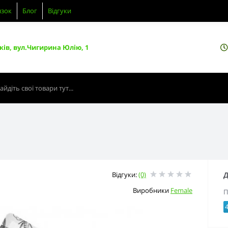
язок
Блог
Відгуки
ків, вул.Чигирина Юлію, 1
Відгуки:
(0)
Д
Виробники
Female
П