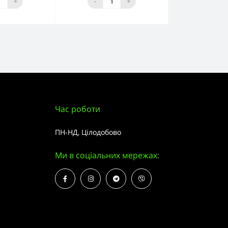
+
-
+
Час роботи
ПН-НД, Цілодобово
Ми в соціальних мережах: