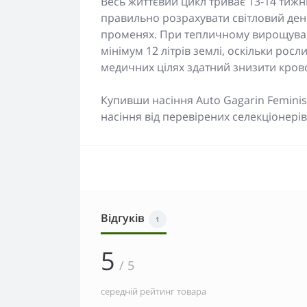
Весь життєвий цикл триває 13-14 тижні
правильно розрахувати світловий ден
променях. При тепличному вирощува
мінімум 12 літрів землі, оскільки рос
медичних цілях здатний знизити кровон
Купивши насіння Auto Gagarin Femini
насіння від перевірених селекціонерів
Відгуків
1
5
/ 5
середній рейтинг товара