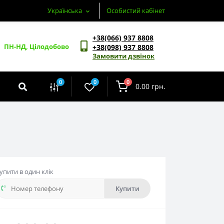
Українська
Особистий кабінет
+38(066) 937 8808
ПН-НД, Цілодобово
+38(098) 937 8808
Замовити дзвінок
0
0
0
0.00 грн.
упити в один клік
Купити