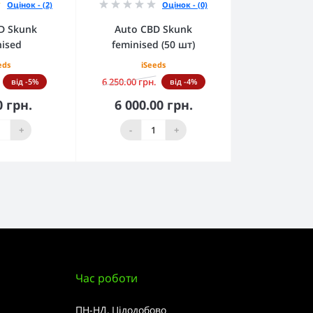
Оцінок - (2)
Оцінок - (0)
D Skunk
Auto CBD Skunk
nised
feminised (50 шт)
eds
iSeeds
6 250.00 грн.
від -5%
від -4%
0 грн.
6 000.00 грн.
кошика
До кошика
+
-
+
Час роботи
ПН-НД, Цілодобово