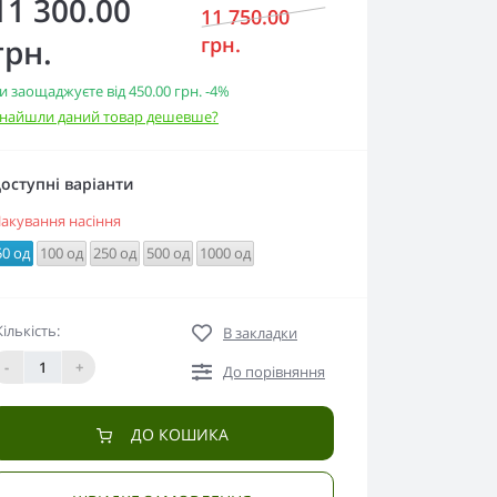
11 300.00
11 750.00
грн.
грн.
и заощаджуєте від
450.00 грн.
-4%
найшли даний товар дешевше?
оступні варіанти
акування насіння
50 од
100 од
250 од
500 од
1000 од
Кількість:
В закладки
-
+
До порівняння
ДО КОШИКА