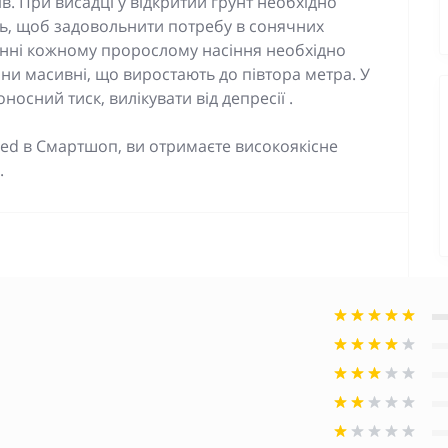
в. При висадці у відкритий ґрунт необхідно
ь, щоб задовольнити потребу в сонячних
нні кожному пророслому насіння необхідно
лини масивні, що виростають до півтора метра. У
осний тиск, вилікувати від депресії .
sed в Смартшоп, ви отримаєте високоякісне
.