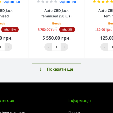
Оцінок - (3)
Оцінок - (0)
BD Jack
Auto CBD Jack
Auto CB
nised
feminised (50 шт)
femi
eeds
iSeeds
iSe
5 750.00 грн.
132.00 грн.
від -13%
від -3%
0 грн.
5 550.00 грн.
125.0
кошика
До кошика
До 
+
-
+
-
Показати ще
атегорії
Інформація
асіння конопель
Про нас