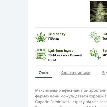
Тип сорту
Ви
Гібрид
Tu
Цвітіння індор
Вр
13-14 тижнів - Повний
700
цикл
Опис
Характеристики
Ві
Максимально ефективні при зростанні 
фермах вони можуть давати хороший 
Gagarin Feminised – стресу під час ве