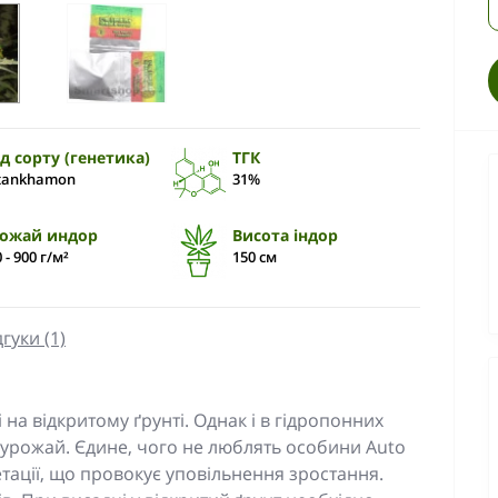
д сорту (генетика)
ТГК
tankhamon
31%
ожай индор
Висота індор
 - 900 г/м²
150 см
дгуки (1)
на відкритому ґрунті. Однак і в гідропонних
урожай. Єдине, чого не люблять особини Auto
гетації, що провокує уповільнення зростання.