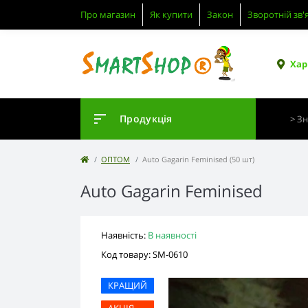
Про магазин
Як купити
Закон
Зворотній зв'
Хар
Продукція
ОПТОМ
Auto Gagarin Feminised (50 шт)
Auto Gagarin Feminised
Наявність:
В наявності
Код товару: SM-0610
КРАЩИЙ