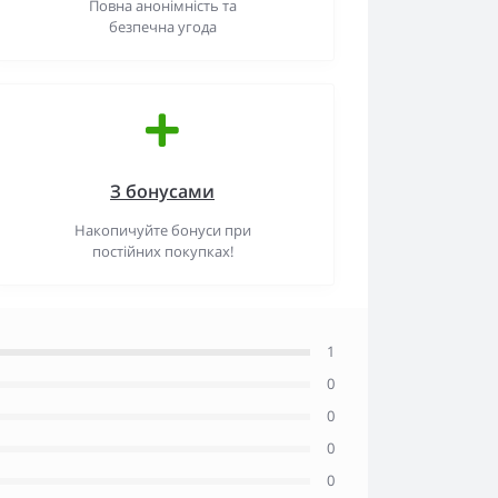
Повна анонімність та
безпечна угода
З бонусами
Накопичуйте бонуси при
постійних покупках!
1
0
0
0
0