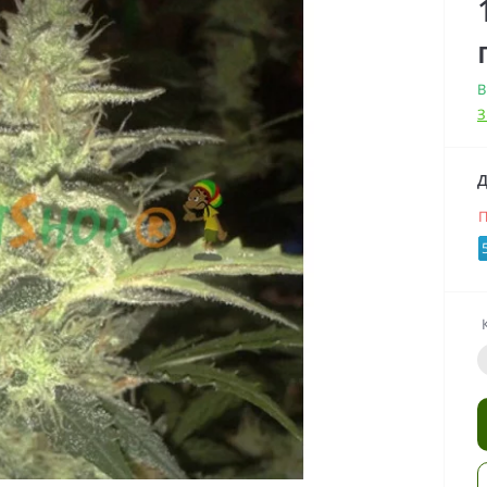
В
З
Д
П