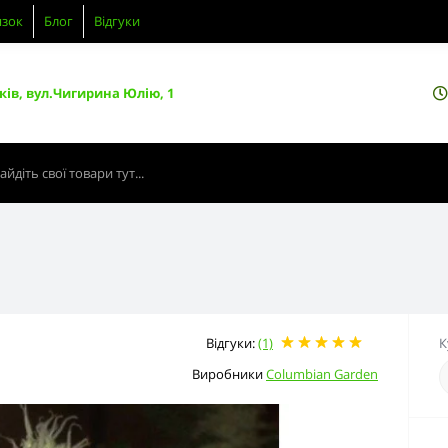
язок
Блог
Відгуки
ків, вул.Чигирина Юлію, 1
Відгуки:
(1)
К
Виробники
Columbian Garden