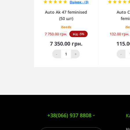
Оцінок - (3)
Auto Ak 47 feminised
Auto C
(50 шт)
femi
iSeeds
iS
7 750.00 грн.
132.00 грн.
від -5%
7 350.00 грн.
115.0
До кошика
До 
-
+
-
+38(066) 937 8808
К
Н