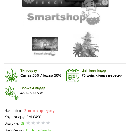
Тип сорту
Цвітіння індор
Сатіва 50% / Індіка 50%
75 днів, кінець вересня
Врожай индор
450 - 600 г/м²
Наявність:
Знято з продажу
Код товару: SM-0490
Відгуки:
(0)
Виробники
Buddha Seeds