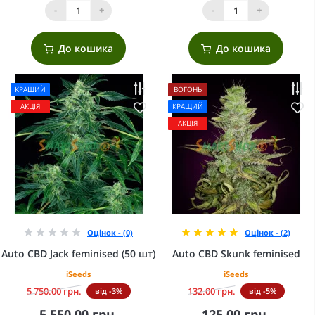
-
+
-
+
До кошика
До кошика
КРАЩИЙ
ВОГОНЬ
АКЦІЯ
КРАЩИЙ
АКЦІЯ
Оцінок - (0)
Оцінок - (2)
Auto CBD Jack feminised (50 шт)
Auto CBD Skunk feminised
iSeeds
iSeeds
5 750.00 грн.
132.00 грн.
від -3%
від -5%
5 550.00 грн.
125.00 грн.