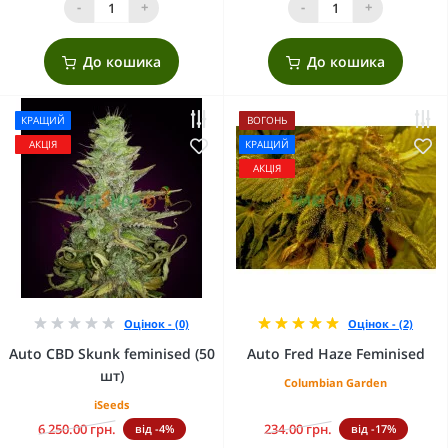
-
+
-
+
До кошика
До кошика
КРАЩИЙ
ВОГОНЬ
АКЦІЯ
КРАЩИЙ
АКЦІЯ
Оцінок - (0)
Оцінок - (2)
Auto CBD Skunk feminised (50
Auto Fred Haze Feminised
шт)
Columbian Garden
iSeeds
6 250.00 грн.
234.00 грн.
від -4%
від -17%