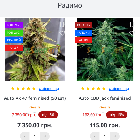
Радимо
ТОП 2023
ВОГОНЬ
ТОП 2024
КРАЩИЙ
КРАЩИЙ
АКЦІЯ
АКЦІЯ
Оцінок - (3)
Оцінок - (3)
Auto Ak 47 feminised (50 шт)
Auto CBD Jack feminised
iSeeds
iSeeds
7 750.00 грн.
132.00 грн.
від -5%
від -13%
7 350.00 грн.
115.00 грн.
-
+
-
+