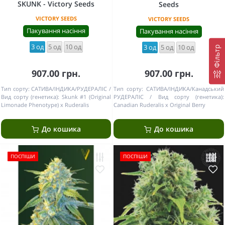
SKUNK - Victory Seeds
Seeds
VICTORY SEEDS
VICTORY SEEDS
Пакування насіння
Пакування насіння
3 од
5 од
10 од
3 од
5 од
10 од
Фільтр
907.00 грн.
907.00 грн.
Тип сорту:
САТИВА/ІНДИКА/РУДЕРАЛІС
Тип сорту:
САТИВА/ІНДИКА/Канадський
Вид сорту (генетика):
Skunk #1 (Original
РУДЕРАЛІС
Вид сорту (генетика):
Limonade Phenotype) x Ruderalis
Canadian Ruderalis x Original Berry
До кошика
До кошика
ПОСПІШИ
ПОСПІШИ