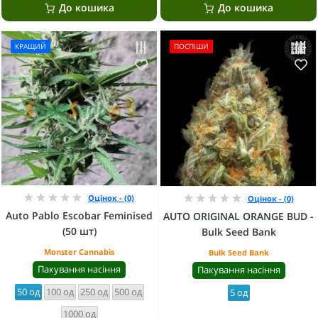
До кошика
До кошика
КРАЩИЙ
ПОСПІШИ
Оцінок - (0)
Оцінок - (0)
Auto Pablo Escobar Feminised
AUTO ORIGINAL ORANGE BUD -
(50 шт)
Bulk Seed Bank
Monster Cannabis
Bulk Seed Bank
Пакування насіння
Пакування насіння
50 од
100 од
250 од
500 од
5 од
1000 од