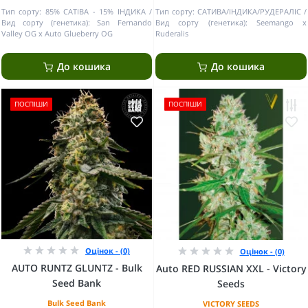
Тип сорту:
85% САТІВА - 15% ІНДИКА
Тип сорту:
САТИВА/ІНДИКА/РУДЕРАЛІС
Вид сорту (генетика):
San Fernando
Вид сорту (генетика):
Seemango x
Valley OG x Auto Glueberry OG
Ruderalis
До кошика
До кошика
ПОСПІШИ
ПОСПІШИ
Оцінок - (0)
Оцінок - (0)
AUTO RUNTZ GLUNTZ - Bulk
Auto RED RUSSIAN XXL - Victory
Seed Bank
Seeds
Bulk Seed Bank
VICTORY SEEDS