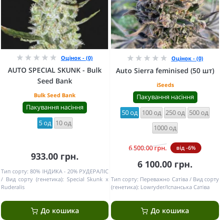
Оцінок - (0)
Оцінок - (0)
AUTO SPECIAL SKUNK - Bulk
Auto Sierra feminised (50 шт)
Seed Bank
iSeeds
Bulk Seed Bank
Пакування насіння
Пакування насіння
50 од
100 од
250 од
500 од
5 од
10 од
1000 од
6 500.00 грн.
від -6%
933.00 грн.
6 100.00 грн.
Тип сорту:
80% ІНДИКА - 20% РУДЕРАЛІС
Вид сорту (генетика):
Special Skunk x
Тип сорту:
Переважно Сатіва
Вид сорту
Ruderalis
(генетика):
Lowryder/Іспанська Сатіва
До кошика
До кошика