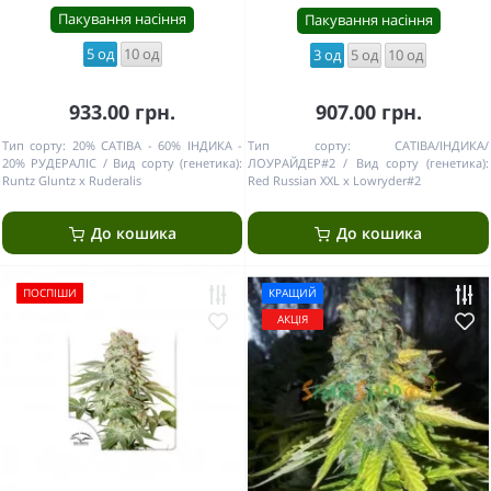
Пакування насіння
Пакування насіння
5 од
10 од
3 од
5 од
10 од
933.00 грн.
907.00 грн.
Тип сорту:
20% САТІВА - 60% ІНДИКА -
Тип сорту:
САТІВА/ІНДИКА/
20% РУДЕРАЛІС
Вид сорту (генетика):
ЛОУРАЙДЕР#2
Вид сорту (генетика):
Runtz Gluntz x Ruderalis
Red Russian XXL x Lowryder#2
До кошика
До кошика
ПОСПІШИ
КРАЩИЙ
АКЦІЯ