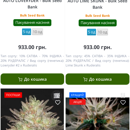
AUTO LOVERYDER - Bulk Seed
AUTO LIME SKUNK - Bulk Seed
Bank
Bank
Bulk Seed Bank
Bulk Seed Bank
Пакування насіння
Пакування насіння
5 од
10 од
5 од
10 од
933.00 грн.
933.00 грн.
Тип сорту:
10% САТІВА - 70% ІНДИКА -
Тип сорту:
45% САТІВА - 35% ІНДИКА -
20% РУДЕРАЛІС
Вид сорту (генетика):
20% РУДЕРАЛІС
Вид сорту (генетика):
Lowryder #2 x Ruderalis
Lime Skunk x Ruderalis
До кошика
До кошика
ПОСПІШИ
КРАЩИЙ
АКЦІЯ