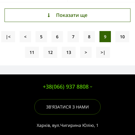
Показати ще
|<
<
5
6
7
8
9
10
11
12
13
>
>|
+38(066) 937 8808
ЗВ'ЯЗАТИСЯ З НАМИ
Харків, вул.Чигирина Юлію, 1