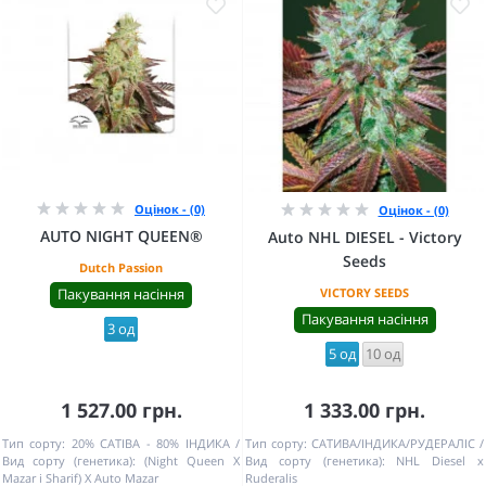
Оцінок - (0)
Оцінок - (0)
AUTO NIGHT QUEEN®
Auto NHL DIESEL - Victory
Seeds
Dutch Passion
Пакування насіння
VICTORY SEEDS
Пакування насіння
3 од
5 од
10 од
1 527.00 грн.
1 333.00 грн.
Тип сорту:
20% САТІВА - 80% ІНДИКА
Тип сорту:
САТИВА/ІНДИКА/РУДЕРАЛІС
Вид сорту (генетика):
(Night Queen X
Вид сорту (генетика):
NHL Diesel x
Mazar i Sharif) X Auto Mazar
Ruderalis