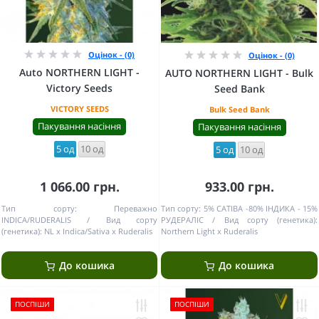
Оцінок - (0)
Оцінок - (0)
Auto NORTHERN LIGHT -
AUTO NORTHERN LIGHT - Bulk
Victory Seeds
Seed Bank
VICTORY SEEDS
Bulk Seed Bank
Пакування насіння
Пакування насіння
5 од
10 од
5 од
10 од
1 066.00 грн.
933.00 грн.
Тип сорту:
Переважно
Тип сорту:
5% САТІВА -80% ІНДИКА - 15%
INDICA/RUDERALIS
Вид сорту
РУДЕРАЛІС
Вид сорту (генетика):
(генетика):
NL x Indica/Sativa x Ruderalis
Northern Light x Ruderalis
До кошика
До кошика
ПОСПІШИ
ПОСПІШИ