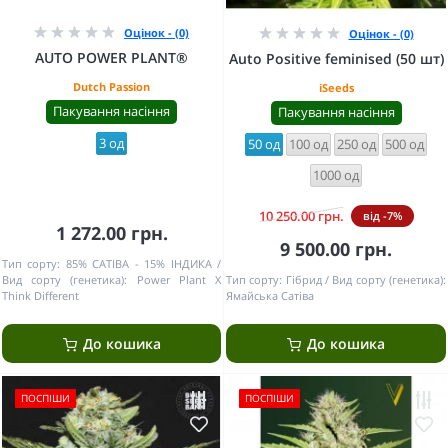
Оцінок - (0)
Оцінок - (0)
AUTO POWER PLANT®
Auto Positive feminised (50 шт)
Dutch Passion
iSeeds
Пакування насіння
Пакування насіння
3 од
50 од
100 од
250 од
500 од
1000 од
10 250.00 грн.
від -7%
1 272.00 грн.
9 500.00 грн.
Тип сорту:
85% САТІВА - 15% ІНДИКА
Вид сорту (генетика):
Power Plant X
Тип сорту:
Гібрид
Вид сорту (генетика):
Think Different
Ямайська Сатіва
До кошика
До кошика
ПОСПІШИ
ПОСПІШИ