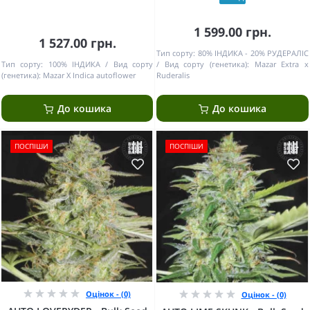
1 599.00 грн.
1 527.00 грн.
Тип сорту:
80% ІНДИКА - 20% РУДЕРАЛІС
Тип сорту:
100% ІНДИКА
Вид сорту
Вид сорту (генетика):
Mazar Extra x
(генетика):
Mazar X Indica autoflower
Ruderalis
До кошика
До кошика
ПОСПІШИ
ПОСПІШИ
Оцінок - (0)
Оцінок - (0)