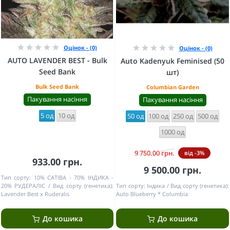
Оцінок - (0)
Оцінок - (0)
AUTO LAVENDER BEST - Bulk
Auto Kadenyuk Feminised (50
Seed Bank
шт)
Bulk Seed Bank
Columbian Garden
Пакування насіння
Пакування насіння
5 од
10 од
50 од
100 од
250 од
500 од
1000 од
9 750.00 грн.
від -3%
933.00 грн.
9 500.00 грн.
Тип сорту:
10% САТІВА - 70% ІНДИКА -
20% РУДЕРАЛІС
Вид сорту (генетика):
Тип сорту:
Індика
Вид сорту (генетика):
Lavender Best x Ruderalis
Auto Blueberry * Columbia
До кошика
До кошика