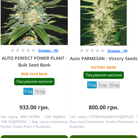
Оцінок - (0)
Оцінок - (0)
AUTO PERFECT POWER PLANT -
Auto PARMESAN - Victory Seeds
Bulk Seed Bank
VICTORY SEEDS
Bulk Seed Bank
Пакування насіння
Пакування насіння
3 од
5 од
10 од
5 од
10 од
933.00 грн.
800.00 грн.
Тип сорту:
80% САТІВА - 10% ІНДИКА -
Тип сорту:
САТІВА/ІНДИКА/РУДЕРАЛІС
10% РУДЕРАЛІС
Вид сорту (генетика):
Вид сорту (генетика):
Exodus Parmesan x
Perfect Power Plant x Ruderalis
Ruderalis