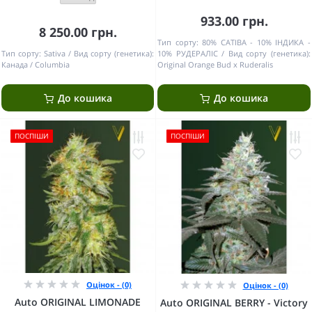
933.00 грн.
8 250.00 грн.
Тип сорту:
80% САТІВА - 10% ІНДИКА -
Тип сорту:
Sativa
Вид сорту (генетика):
10% РУДЕРАЛІС
Вид сорту (генетика):
Канада / Columbia
Original Orange Bud x Ruderalis
До кошика
До кошика
ПОСПІШИ
ПОСПІШИ
Оцінок - (0)
Оцінок - (0)
Auto ORIGINAL LIMONADE
Auto ORIGINAL BERRY - Victory