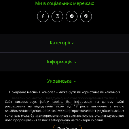
Ми в соціальних мережах:
Категорії
Інформація
Насіння конопель
Вирощування
Про нас
Українська
Аксесуари
Публічний договір (ОФЕРТА)
Придбане насіння конопель може бути використане виключно з
Потужні сорти
легальною метою. Нагадуємо, що їхнє пророщування та посів
Оплата та доставка
Сайт використовує файли cookie. Вся інформація на даному сайті
Медичні сорти
заборонено в Україні.
розрахована на відвідувачів віком від 18 років виключно з метою
Вся інформація на ресурсі розрахована на відвідувачів віком від
ознайомлення - детальніше на сторінці про магазин. Придбане насіння
Умови угоди
Початківцям
конопель може бути використане лише з легальною метою, нагадуємо, що
18 років та в ознайомлювальних цілях. smartshop-smartshop.ua®
його пророщування та посів заборонено на території України.
Закон
© 2026
ОПТОМ
Прийняти