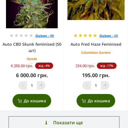
Оцінок - (0)
Оцінок - (2)
Auto CBD Skunk feminised (50
Auto Fred Haze Feminised
шт)
Columbian Garden
iSeeds
6 250.00 грн.
234.00 грн.
від -4%
від -17%
6 000.00 грн.
195.00 грн.
-
+
-
+
До кошика
До кошика
Показати ще