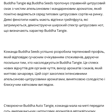
Buddha Tangie від Buddha Seeds пропонує справжній цитрусовий
смак з чистим апельсиновим і мандариновим ароматом, який
помітно виділяється серед типових цитрусових сортів на ринку.
Деякі фенотипи навіть мають відтінки грейпфрута, які
затримуються, демонструючи широкий спектр цитрусових нот,
що визначають характер Buddha Tangie.
Команда Buddha Seeds успішно розробила терпеновий профіль,
який відповідає сучасним очікуванням споживачів, даруючи
посмішки тим, хто насолоджується Buddha Tangie. Це сплеск
нових відчуттів для органів чуття, вихор ароматів і смаків, який
миттєво зачаровує. Цей сорт захоплює інтенсивними
апельсиново-цитрусовими ароматами, винятковою солодкістю і
блискучим квітковим виглядом.
Створюючи Buddha Auto Tangie, команда мала на меті передати
суть американських цитрусових ароматів в автоквітучому