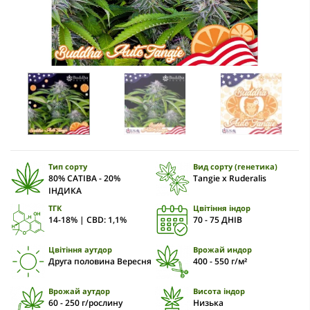
Тип сорту
Вид сорту (генетика)
80% САТІВА - 20%
Tangie x Ruderalis
ІНДИКА
ТГК
Цвітіння індор
14-18% | CBD: 1,1%
70 - 75 ДНІВ
Цвітіння аутдор
Врожай индор
Друга половина Вересня
400 - 550 г/м²
Врожай аутдор
Висота індор
60 - 250 г/рослину
Низька