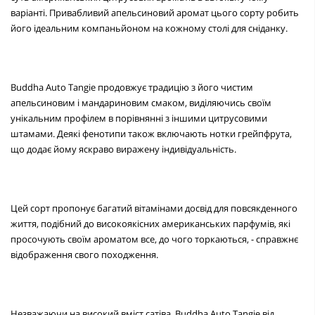
варіанті. Привабливий апельсиновий аромат цього сорту робить
його ідеальним компаньйоном на кожному столі для сніданку.
Buddha Auto Tangie продовжує традицію з його чистим
апельсиновим і мандариновим смаком, виділяючись своїм
унікальним профілем в порівнянні з іншими цитрусовими
штамами. Деякі фенотипи також включають нотки грейпфрута,
що додає йому яскраво виражену індивідуальність.
Цей сорт пропонує багатий вітамінами досвід для повсякденного
життя, подібний до високоякісних американських парфумів, які
просочують своїм ароматом все, до чого торкаються, - справжнє
відображення свого походження.
Незважаючи на високий вміст сатіва, Buddha Auto Tangie від