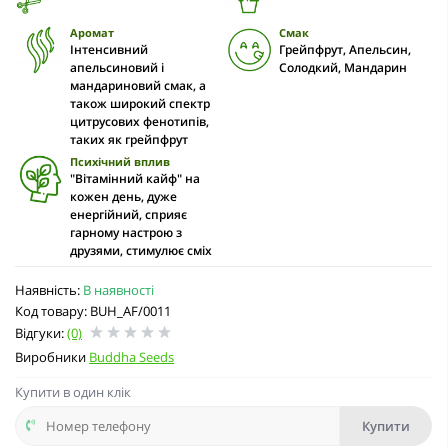
Аромат
Смак
Інтенсивний
Грейпфрут, Апельсин,
апельсиновий і
Солодкий, Мандарин
мандариновий смак, а
також широкий спектр
цитрусових фенотипів,
таких як грейпфрут
Психічний вплив
"Вітамінний кайф" на
кожен день, дуже
енергійний, сприяє
гарному настрою з
друзями, стимулює сміх
Наявність:
В наявності
Код товару: BUH_AF/0011
Відгуки:
(0)
Виробники
Buddha Seeds
Купити в один клік
Купити