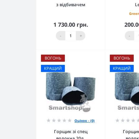
з відбивачем
L
Green
1 730.00 грн.
200.0
До кошика
До 
-
+
-
ВОГОНЬ
ВОГОНЬ
КРАЩИЙ
КРАЩИЙ
Оцінок - (0)
Горщик зі спец
Горщик
волокна 20л.
волок