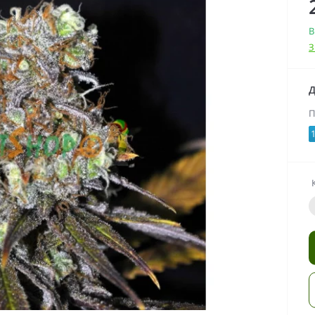
В
З
Д
П