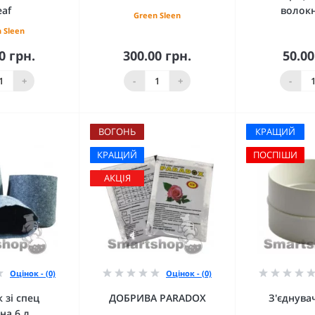
eaf
волокн
Green Sleen
 Sleen
0 грн.
300.00 грн.
50.00
кошика
До кошика
До 
+
-
+
-
ВОГОНЬ
КРАЩИЙ
КРАЩИЙ
ПОСПІШИ
АКЦІЯ
Оцінок - (0)
Оцінок - (0)
 зі спец
ДОБРИВА PARADOX
З'єднува
на 6 л.