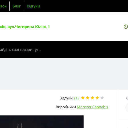
язок
Блог
Відгуки
ків, вул.Чигирина Юлію, 1
Відгуки:
(1)
К
Виробники
Monster Cannabis