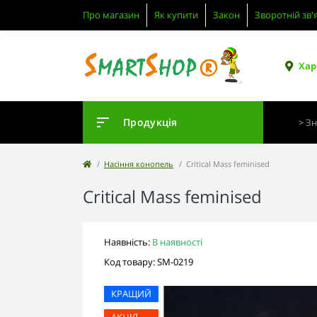
Про магазин
Як купити
Закон
Зворотній зв'
Хар
Продукція
Насіння конопель
Critical Mass feminised
Critical Mass feminised
Наявність:
В наявності
Код товару: SM-0219
КРАЩИЙ