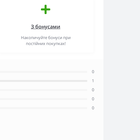
З бонусами
Накопичуйте бонуси при
постійних покупках!
0
1
0
0
0