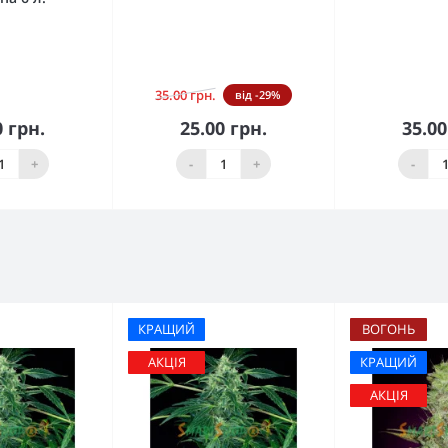
35.00 грн.
від -29%
0 грн.
25.00 грн.
35.00
кошика
До кошика
До 
+
-
+
-
КРАЩИЙ
ВОГОНЬ
АКЦІЯ
КРАЩИЙ
АКЦІЯ