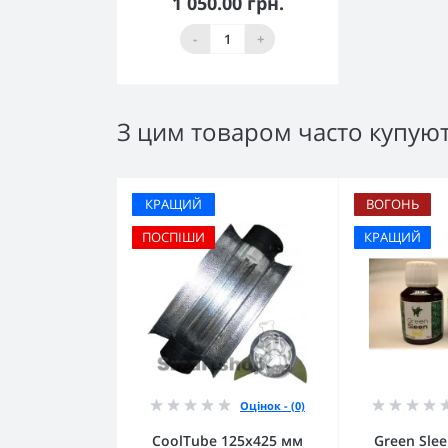
1 050.00 грн.
Немає в наявності
-
+
З цим товаром часто купую
КРАЩИЙ
ВОГОНЬ
ПОСПІШИ
КРАЩИЙ
Оцінок - (0)
CoolTube 125х425 мм
Green Sle