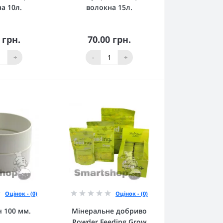
а 10л.
волокна 15л.
 грн.
70.00 грн.
кошика
До кошика
+
-
+
Оцінок - (0)
Оцінок - (0)
ч 100 мм.
Мінеральне добриво
Powder Feeding Grow