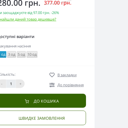
280.00 грн.
377.00 грн.
и заощаджуєте від
97.00 грн.
-26%
найшли даний товар дешевше?
оступні варіанти
акування насіння
1 од
3 од
5 од
10 од
Кількість:
В закладки
-
+
До порівняння
ДО КОШИКА
ШВИДКЕ ЗАМОВЛЕННЯ