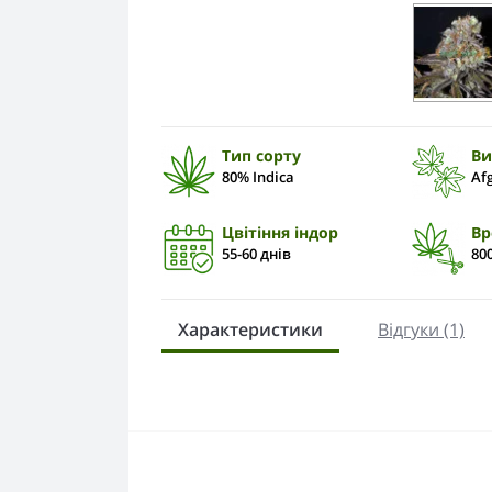
Тип сорту
Ви
80% Indica
Af
Цвітіння індор
Вр
55-60 днів
80
Характеристики
Відгуки (1)