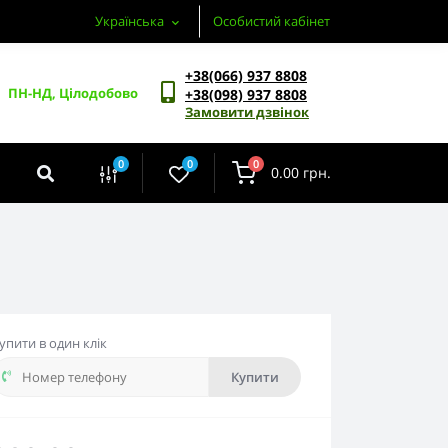
Українська
Особистий кабінет
+38(066) 937 8808
ПН-НД, Цілодобово
+38(098) 937 8808
Замовити дзвінок
0
0
0
0.00 грн.
упити в один клік
Купити