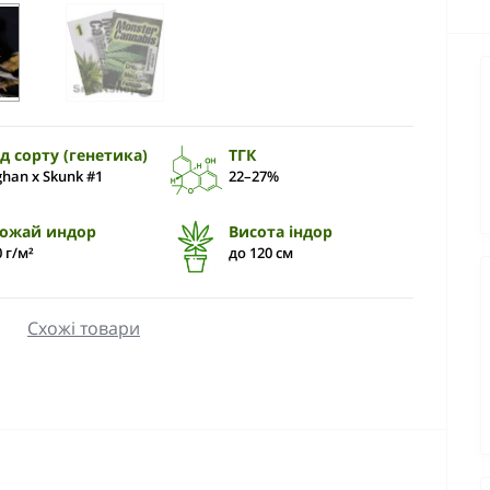
д сорту (генетика)
ТГК
ghan x Skunk #1
22–27%
ожай индор
Висота індор
0 г/м²
до 120 см
Схожі товари