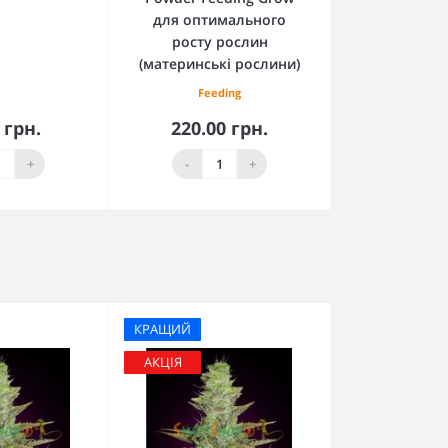
для оптимального
росту рослин
(материнські рослини)
Feeding
 грн.
220.00 грн.
кошика
До кошика
+
-
+
КРАЩИЙ
АКЦІЯ