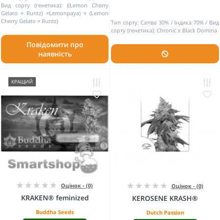
Вид сорту (генетика):
((Lemon Cherry
Gelato × Runtz) ×Lemonpaya) × (Lemon
Cherry Gelato × Runtz)
Тип сорту:
Сатіва 30% / Індика 70%
Вид
сорту (генетика):
Chronic x Black Domina
Повідомити про
наявність
КРАЩИЙ
Оцінок - (0)
Оцінок - (0)
KRAKEN® feminized
KEROSENE KRASH®
Buddha Seeds
Dutch Passion