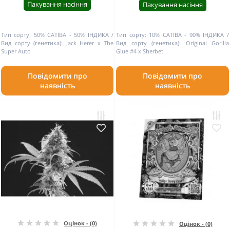
Пакування насіння
Пакування насіння
Тип сорту:
50% САТІВА - 50% ІНДИКА
Тип сорту:
10% САТІВА - 90% ІНДИКА
Вид сорту (генетика):
Jack Herer x The
Вид сорту (генетика):
Original Gorilla
Super Auto
Glue #4 x Sherbet
Повідомити про
Повідомити про
наявність
наявність
Оцінок - (0)
Оцінок - (0)