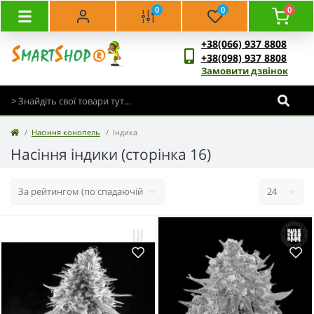
0
0
0
+38(066) 937 8808
+38(098) 937 8808
Замовити дзвінок
Насіння конопель
Індика
Насіння індики (сторінка 16)