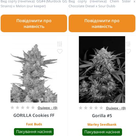
Вид сорту (генетика):
GG#4 (Murdock GG
Вид сорту (генетика):
Chem Sister x
Strains) x Melon (our keeper)
Chocolate Diesel x Sour Dubb
Повідомити про
Повідомити про
наявність
наявність
Оцінок - (0)
Оцінок - (0)
GORILLA Cookies FF
Gorilla #5
Fast Buds
Marley Seedbank
Пакування насіння
Пакування насіння