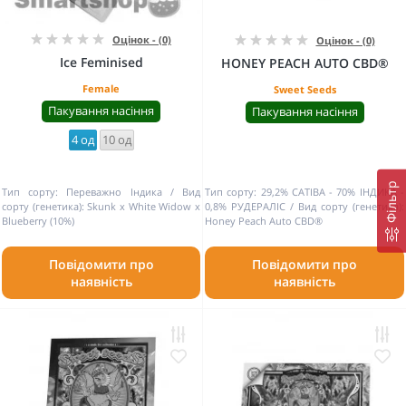
Оцінок - (0)
Оцінок - (0)
Ice Feminised
HONEY PEACH AUTO CBD®
Female
Sweet Seeds
Пакування насіння
Пакування насіння
4 од
10 од
Фільтр
Тип сорту:
Переважно Індика
Вид
Тип сорту:
29,2% САТІВА - 70% ІНДИКА -
сорту (генетика):
Skunk x White Widow x
0,8% РУДЕРАЛІС
Вид сорту (генетика):
Blueberry (10%)
Honey Peach Auto CBD®
Повідомити про
Повідомити про
наявність
наявність