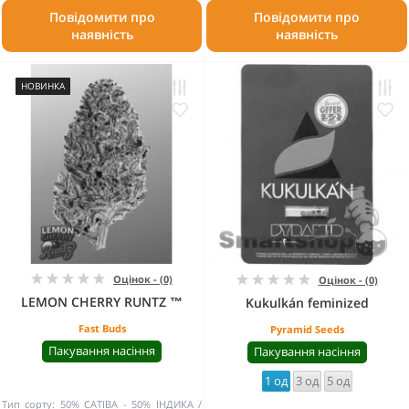
Повідомити про
Повідомити про
наявність
наявність
НОВИНКА
Оцінок - (0)
Оцінок - (0)
LEMON CHERRY RUNTZ ™
Kukulkán feminized
Fast Buds
Pyramid Seeds
Пакування насіння
Пакування насіння
1 од
3 од
5 од
Тип сорту:
50% САТІВА - 50% ІНДИКА