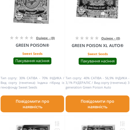
Оцінок - (0)
Оцінок - (0)
GREEN POISON®
GREEN POISON XL AUTO®
Sweet Seeds
Sweet Seeds
Пакування насіння
Пакування насіння
Тип сорту:
30% САТІВА - 70% ІНДИКА
Тип сорту:
40% САТІВА - 56,9% ІНДИКА -
Вид сорту (генетика):
Індика гібрид із
3,1% РУДЕРАЛІС
Вид сорту (генетика):
3
генофонду Sweet Seeds
generation Green Poison Auto
Повідомити про
Повідомити про
наявність
наявність