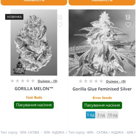
НОВИНКА
Оцінок - (0)
Оцінок - (0)
GORILLA MELON™
Gorilla Glue Feminised Silver
Fast Buds
Error Seeds
Пакування насіння
Пакування насіння
1 од
3 од
10 од
Тип сорту:
50% САТІВА - 50% ІНДИКА
Тип сорту:
40% - САТІВА / ІНДИКА - 60%