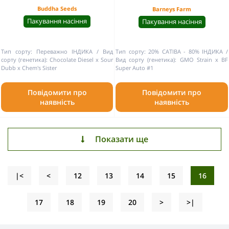
Buddha Seeds
Barneys Farm
Пакування насіння
Пакування насіння
Тип сорту:
Переважно ІНДИКА
Вид
Тип сорту:
20% САТІВА - 80% ІНДИКА
сорту (генетика):
Chocolate Diesel x Sour
Вид сорту (генетика):
GMO Strain x BF
Dubb x Chem's Sister
Super Auto #1
Повідомити про
Повідомити про
наявність
наявність
Показати ще
|<
<
12
13
14
15
16
17
18
19
20
>
>|