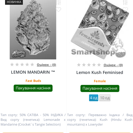
НОВИНКА
Оцінок - (0)
Оцінок - (0)
LEMON MANDARIN ™
Lemon Kush Feminised
Fast Buds
Female
Пакування насіння
Пакування насіння
4 од
10 од
Тип сорту:
50% САТІВА - 50% ІНДИКА
Тип сорту:
Переважно Індика
Вид
Вид сорту (генетика):
Lemonade x
сорту (генетика):
Kush (Hindu Kush
Mandarine (Crocket´s Tangie Selection)
mountains) x Lowryder