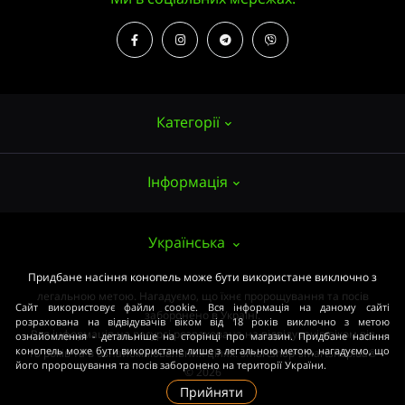
Категорії
Інформація
Насіння конопель
Вирощування
Про нас
Українська
Аксесуари
Публічний договір (ОФЕРТА)
Придбане насіння конопель може бути використане виключно з
Потужні сорти
легальною метою. Нагадуємо, що їхнє пророщування та посів
Оплата та доставка
Сайт використовує файли cookie. Вся інформація на даному сайті
Медичні сорти
заборонено в Україні.
розрахована на відвідувачів віком від 18 років виключно з метою
Вся інформація на ресурсі розрахована на відвідувачів віком від
ознайомлення - детальніше на сторінці про магазин. Придбане насіння
Умови угоди
Початківцям
конопель може бути використане лише з легальною метою, нагадуємо, що
18 років та в ознайомлювальних цілях. smartshop-smartshop.ua®
його пророщування та посів заборонено на території України.
Закон
© 2026
ОПТОМ
Прийняти
Зворотній зв’язок