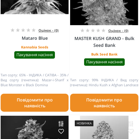
Оцінок - (0)
Оцінок - (0)
Mataro Blue
MASTER KUSH GRAND - Bulk
Seed Bank
Kannabia Seeds
Пакування насіння
Bulk Seed Bank
Пакування насіння
Тип сорту:
65% - ІНДИКА / САТІВА - 35%
Вид сорту (генетика):
Mazar-i-Sharif x
Тип сорту:
99% ІНДИКА
Вид сорту
Blue Monster x Black Domina
(генетика):
Hindu Kush x Afghan Landrace
Повідомити про
Повідомити про
наявність
наявність
НОВИНКА