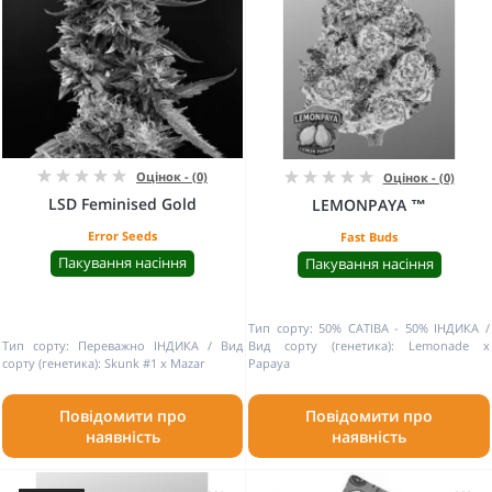
Оцінок - (0)
Оцінок - (0)
LSD Feminised Gold
LEMONPAYA ™
Error Seeds
Fast Buds
Пакування насіння
Пакування насіння
Тип сорту:
50% САТІВА - 50% ІНДИКА
Тип сорту:
Переважно ІНДИКА
Вид
Вид сорту (генетика):
Lemonade x
сорту (генетика):
Skunk #1 x Mazar
Papaya
Повідомити про
Повідомити про
наявність
наявність