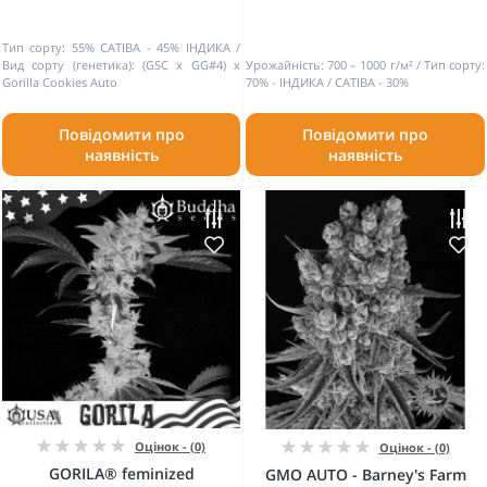
Тип сорту:
55% САТІВА - 45% ІНДИКА
Вид сорту (генетика):
(GSC x GG#4) x
Урожайність:
700 – 1000 г/м²
Тип сорту:
Gorilla Cookies Auto
70% - ІНДИКА / САТІВА - 30%
Повідомити про
Повідомити про
наявність
наявність
Оцінок - (0)
Оцінок - (0)
GORILA® feminized
GMO AUTO - Barney's Farm