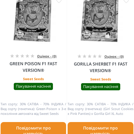
Оцінок - (0)
Оцінок - (0)
GREEN POISON F1 FAST
GORILLA SHERBET F1 FAST
VERSION®
VERSION®
Sweet Seeds
Sweet Seeds
Пакування насіння
Пакування насіння
Тип сорту:
30% САТІВА - 70% ІНДИКА
Тип сорту:
30% САТІВА - 70% ІНДИКА
Вид сорту (генетика):
Green Poison x 3-е
Вид сорту (генетика):
(Girl Scout Cookies
покоління автоквіта від Sweet Seeds
x Pink Panties) x Gorilla Girl XL Auto
Повідомити про
Повідомити про
наявність
наявність