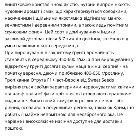
винятковою кристалічною якістю. Бутони випромінюють
чудовий аромат і смак, що характеризується солодкими,
насиченими і щільними якостями з відтінками манго,
землистими і деревними тонами, а також ледь помітним
скунсовим фоном. Цей сорт з домінуванням індики
зазвичай дозріває після 6-7 тижнів цвітіння, залежно від
умов навколишнього середовища.
При вирощуванні в закритому ґрунті врожайність
становить в середньому 450-600 г/м2, а при вирощуванні у
відкритому ґрунті досягає кульмінації в кінці серпня - на
початку вересня, даючи приблизно 400-650 г/рослину.
Тропіканна Отрута F1 Фаст-Версія від Sweet Seeds
вирізняється своїми характерними червонуватими квітами
під час фінальної фази цвітіння, які створюють вражаюче
видовище. Винятковий камуфляж рослини не має собі
рівних, особливо в посушливих регіонах, таких як Крим, що
робить її майже непомітною для неозброєного ока. Це
чарівне і високоякісне насіння доступне для доставки
поштою.