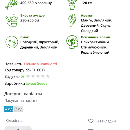
400-650 г/рослину
120 cм
Висота аутдор
Аромат
230-250 см
Манго, Земляний,
Деревний, Скунс,
Солодкий
Смак
Психічний вплив
Солодкий, Фруктовий,
Психоактивний,
Деревний, Земляний
Стимулюючий,
Розслаблюючий
Наявність:
Немає в наявності
Код товару: SS-F1_0017
Відгуки:
(0)
Виробники
Sweet Seeds
Доступні варіанти
Пакування насіння
4 од
7 од
Кількість:
В закладки
-
+