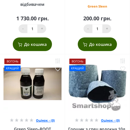
відбивачем
Green Sleen
1 730.00 грн.
200.00 грн.
-
+
-
+
До кошика
До кошика
ВОГОНЬ
ВОГОНЬ
КРАЩИЙ
КРАЩИЙ
Оцінок - (0)
Оцінок - (0)
Green Sleen–ROOT
Горщик з спец волокна 10л.