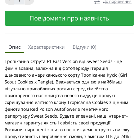
До порівняння
Повідомити про наявність
Опис
Характеристики
Відгуки (0)
Тропіканна Отрута F1 Fast Version від Sweet Seeds - це
фемінізована, залежна від фотоперіоду ітерація
шанованого американського сорту Тропіканна Кукіс (Girl
Scout Cookies x Tangie). Вважається однією з найбільш
візуально привабливих рослин серед сімейства
прискореного насінництва нового виду, це продукт
схрещування елітного клону Tropicanna Cookies з цінним
фенотипом Red Poison Autoflower з генетичного
репертуару Sweet Seeds. Будьте впевнені, наш інтернет-
магазин гарантує якість і свіжість своєї продукції.
Рослини, вирощені з цього насіння, демонструють високу
продуктивність і вироблення смоли, з вмістом ТГК до 24% і