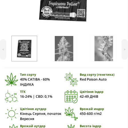
<
>
Тип сорту
Вид сорту (генетика)
40% САТІВА - 60%
Red Poison Auto
ІНДИКА
ТГК
Цвітіння індор
16-24% | CBD: 0,1%
42-49 ДНІВ
Цвітіння аутдор
Врожай индор
Кінець Серпня, початок
450-600 г/m2
Вересня
Врожай аутдор
Висота індор