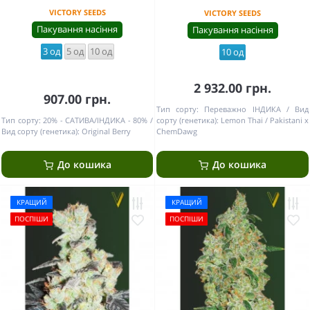
VICTORY SEEDS
VICTORY SEEDS
Пакування насіння
Пакування насіння
3 од
5 од
10 од
10 од
2 932.00 грн.
907.00 грн.
Тип сорту:
Переважно ІНДИКА
Вид
Тип сорту:
20% - САТИВА/ІНДИКА - 80%
сорту (генетика):
Lemon Thai / Pakistani x
Вид сорту (генетика):
Original Berry
ChemDawg
До кошика
До кошика
КРАЩИЙ
КРАЩИЙ
ПОСПІШИ
ПОСПІШИ