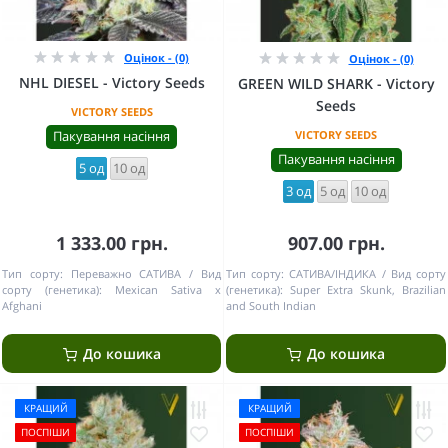
Оцінок - (0)
Оцінок - (0)
NHL DIESEL - Victory Seeds
GREEN WILD SHARK - Victory
Seeds
VICTORY SEEDS
Пакування насіння
VICTORY SEEDS
Пакування насіння
5 од
10 од
3 од
5 од
10 од
1 333.00 грн.
907.00 грн.
Тип сорту:
Переважно САТИВА
Вид
Тип сорту:
САТИВА/ІНДИКА
Вид сорту
сорту (генетика):
Mexican Sativa x
(генетика):
Super Extra Skunk, Brazilian
Afghani
and South Indian
До кошика
До кошика
КРАЩИЙ
КРАЩИЙ
ПОСПІШИ
ПОСПІШИ