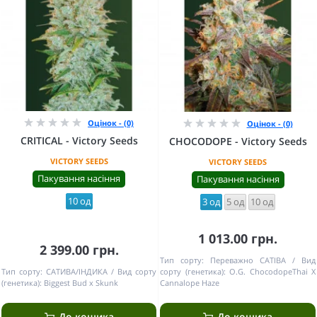
Оцінок - (0)
Оцінок - (0)
CRITICAL - Victory Seeds
CHOCODOPE - Victory Seeds
VICTORY SEEDS
VICTORY SEEDS
Пакування насіння
Пакування насіння
10 од
3 од
5 од
10 од
1 013.00 грн.
2 399.00 грн.
Тип сорту:
Переважно САТІВА
Вид
Тип сорту:
САТИВА/ІНДИКА
Вид сорту
сорту (генетика):
O.G. ChocodopeThai X
(генетика):
Biggest Bud x Skunk
Cannalope Haze
До кошика
До кошика