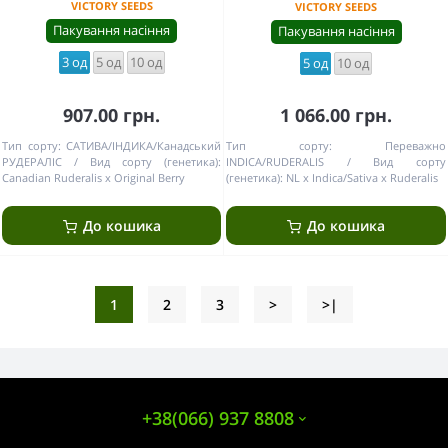
VICTORY SEEDS
VICTORY SEEDS
Пакування насіння
Пакування насіння
3 од
5 од
10 од
5 од
10 од
907.00 грн.
1 066.00 грн.
Тип сорту:
САТИВА/ІНДИКА/Канадський
Тип сорту:
Переважно
РУДЕРАЛІС
Вид сорту (генетика):
INDICA/RUDERALIS
Вид сорту
Canadian Ruderalis x Original Berry
(генетика):
NL x Indica/Sativa x Ruderalis
До кошика
До кошика
1
2
3
>
>|
+38(066) 937 8808