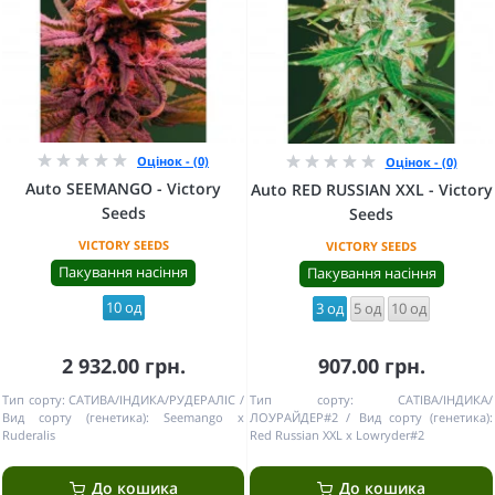
Оцінок - (0)
Оцінок - (0)
Auto SEEMANGO - Victory
Auto RED RUSSIAN XXL - Victory
Seeds
Seeds
VICTORY SEEDS
VICTORY SEEDS
Пакування насіння
Пакування насіння
10 од
3 од
5 од
10 од
2 932.00 грн.
907.00 грн.
Тип сорту:
САТИВА/ІНДИКА/РУДЕРАЛІС
Тип сорту:
САТІВА/ІНДИКА/
Вид сорту (генетика):
Seemango x
ЛОУРАЙДЕР#2
Вид сорту (генетика):
Ruderalis
Red Russian XXL x Lowryder#2
До кошика
До кошика