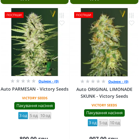
ПОСПІШИ
ПОСПІШИ
Оцінок - (0)
Оцінок - (0)
Auto PARMESAN - Victory Seeds
Auto ORIGINAL LIMONADE
SKUNK - Victory Seeds
VICTORY SEEDS
Пакування насіння
VICTORY SEEDS
Пакування насіння
3 од
5 од
10 од
3 од
5 од
10 од
800.00 грн.
907.00 грн.