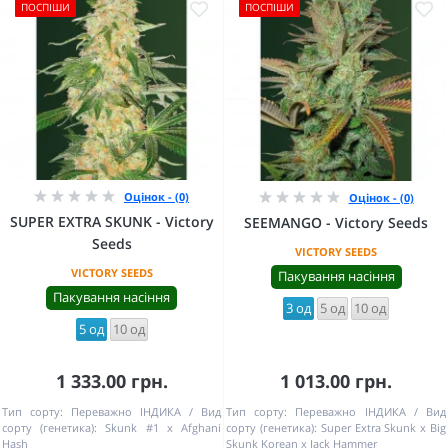
ПОСПІШИ
ПОСПІШИ
Оцінок - (0)
Оцінок - (0)
SUPER EXTRA SKUNK - Victory
SEEMANGO - Victory Seeds
Seeds
VICTORY SEEDS
VICTORY SEEDS
Пакування насіння
Пакування насіння
3 од
5 од
10 од
5 од
10 од
1 333.00 грн.
1 013.00 грн.
Тип сорту:
Переважно ІНДИКА
Вид
Тип сорту:
Переважно ІНДИКА
Вид
сорту (генетика):
Skunk #1 x Afghani
сорту (генетика):
Super Extra Skunk x Big
Hash
Skunk Korean x Jack Hammer