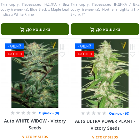
Тип сорту:
Переважно ІНДИКА
Вид
Тип сорту:
Переважно ІНДИКА
Вид
сорту (генетика):
Blue Black x Maple Leaf
сорту (генетика):
Northern Lights #1 x
Indica x White Rhino
Skunk #1
До кошика
До кошика
КРАЩИЙ
КРАЩИЙ
ПОСПІШИ
ПОСПІШИ
Оцінок - (0)
Оцінок - (0)
Auto WHITE WIDOW - Victory
Auto ULTRA POWER PLANT -
Seeds
Victory Seeds
VICTORY SEEDS
VICTORY SEEDS