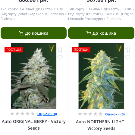
Тип сорту:
САТІВА/ІНДИКА/РУДЕРАЛІС
Тип сорту:
САТИВА/ІНДИКА/РУДЕРАЛІС
Вид сорту (генетика):
Exodus Parmesan x
Вид сорту (генетика):
Skunk #1 (Original
Ruderalis
Limonade Phenotype) x Ruderalis
До кошика
До кошика
ПОСПІШИ
ПОСПІШИ
Оцінок - (0)
Оцінок - (0)
Auto ORIGINAL BERRY - Victory
Auto NORTHERN LIGHT -
Seeds
Victory Seeds