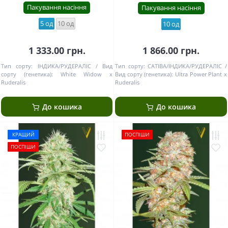
Пакування насіння
Пакування насіння
5 од
10 од
10 од
1 333.00 грн.
1 866.00 грн.
Тип сорту:
ІНДИКА/РУДЕРАЛІС
Вид
Тип сорту:
САТІВА/ІНДИКА/РУДЕРАЛІС
сорту (генетика):
White Widow x
Вид сорту (генетика):
Ultra Power Plant x
Ruderalis
Ruderalis
До кошика
До кошика
КРАЩИЙ
ПОСПІШИ
ПОСПІШИ