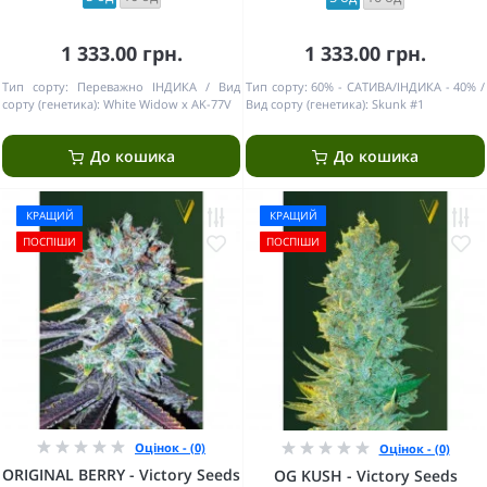
1 333.00 грн.
1 333.00 грн.
Тип сорту:
Переважно ІНДИКА
Вид
Тип сорту:
60% - САТИВА/ІНДИКА - 40%
сорту (генетика):
White Widow x AK-77V
Вид сорту (генетика):
Skunk #1
До кошика
До кошика
КРАЩИЙ
КРАЩИЙ
ПОСПІШИ
ПОСПІШИ
Оцінок - (0)
Оцінок - (0)
ORIGINAL BERRY - Victory Seeds
OG KUSH - Victory Seeds