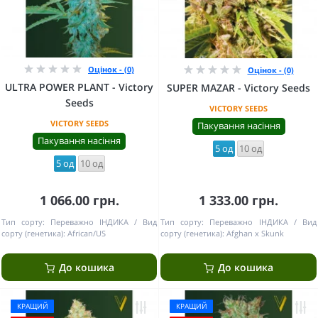
Оцінок - (0)
Оцінок - (0)
ULTRA POWER PLANT - Victory
SUPER MAZAR - Victory Seeds
Seeds
VICTORY SEEDS
VICTORY SEEDS
Пакування насіння
Пакування насіння
5 од
10 од
5 од
10 од
1 066.00 грн.
1 333.00 грн.
Тип сорту:
Переважно ІНДИКА
Вид
Тип сорту:
Переважно ІНДИКА
Вид
сорту (генетика):
African/US
сорту (генетика):
Afghan x Skunk
До кошика
До кошика
КРАЩИЙ
КРАЩИЙ