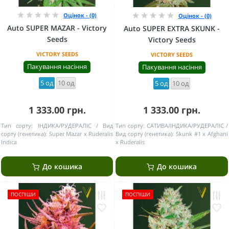
Оцінок - (0)
Оцінок - (0)
Auto SUPER MAZAR - Victory
Auto SUPER EXTRA SKUNK -
Seeds
Victory Seeds
VICTORY SEEDS
VICTORY SEEDS
Пакування насіння
Пакування насіння
5 од
10 од
5 од
10 од
1 333.00 грн.
1 333.00 грн.
Тип сорту:
ІНДИКА/РУДЕРАЛІС
Вид
Тип сорту:
САТИВА/ІНДИКА/РУДЕРАЛІС
сорту (генетика):
Super Mazar x Ruderalis
Вид сорту (генетика):
Skunk #1 x Afghani
Indica
x Ruderalis
До кошика
До кошика
ПОСПІШИ
ПОСПІШИ