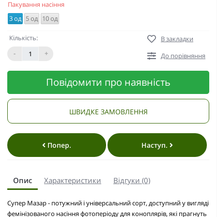
Пакування насіння
3 од
5 од
10 од
Кількість:
В закладки
-
+
До порівняння
Повідомити про наявність
ШВИДКЕ ЗАМОВЛЕННЯ
Попер.
Наступ.
Опис
Характеристики
Відгуки (0)
Супер Мазар - потужний і універсальний сорт, доступний у вигляді
фемінізованого насіння фотоперіоду для коноплярів, які прагнуть