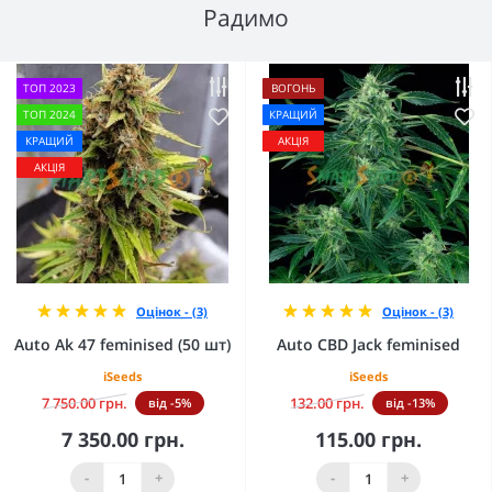
Радимо
ТОП 2023
ВОГОНЬ
ТОП 2024
КРАЩИЙ
КРАЩИЙ
АКЦІЯ
АКЦІЯ
Оцінок - (3)
Оцінок - (3)
Auto Ak 47 feminised (50 шт)
Auto CBD Jack feminised
iSeeds
iSeeds
7 750.00 грн.
132.00 грн.
від -5%
від -13%
7 350.00 грн.
115.00 грн.
-
+
-
+