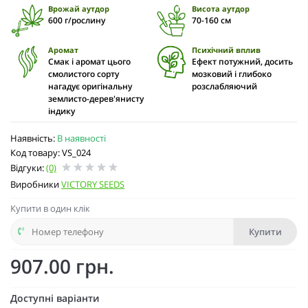
Врожай аутдор
Висота аутдор
600 г/рослину
70-160 см
Аромат
Психічний вплив
Смак і аромат цього
Ефект потужний, досить
смолистого сорту
мозковий і глибоко
нагадує оригінальну
розслабляючий
землисто-дерев'янисту
індику
Наявність:
В наявності
Код товару: VS_024
Відгуки:
(0)
Виробники
VICTORY SEEDS
Купити в один клік
Купити
907.00 грн.
Доступні варіанти