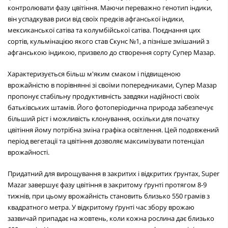
контролювати фазу цвітіння. Маючи переважно генотип індики,
він успадкував риси від своїх предків афганської індики,
мексиканської сатіва та колумбійської сатіва. Поєднання цих
сортів, кульмінацією якого став Скунс №1, а пізніше змішаний з
афганською індикою, призвело до створення сорту Супер Мазар.
Характеризується більш м'яким смаком і підвищеною
врожайністю в порівнянні зі своїми попередниками, Супер Мазар
пропонує стабільну продуктивність завдяки надійності своїх
батьківських штамів. Його фотоперіодична природа забезпечує
більший ріст і можливість клонування, оскільки для початку
цвітіння йому потрібна зміна графіка освітлення. Цей подовжений
період вегетації та цвітіння дозволяє максимізувати потенціал
врожайності.
Придатний для вирощування в закритих і відкритих ґрунтах, Super
Mazar завершує фазу цвітіння в закритому ґрунті протягом 8-9
тижнів, при цьому врожайність становить близько 550 грамів з
квадратного метра. У відкритому ґрунті час збору врожаю
зазвичай припадає на жовтень, коли кожна рослина дає близько