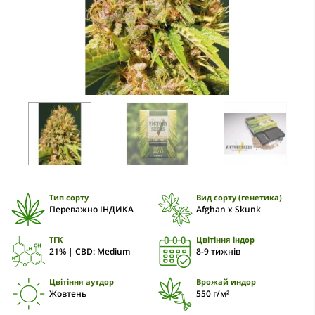
Тип сорту
Вид сорту (генетика)
Переважно ІНДИКА
Afghan x Skunk
ТГК
Цвітіння індор
21% | CBD: Medium
8-9 тижнів
Цвітіння аутдор
Врожай индор
Жовтень
550 г/м²