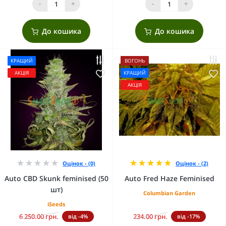
-
+
-
+
До кошика
До кошика
КРАЩИЙ
ВОГОНЬ
АКЦІЯ
КРАЩИЙ
АКЦІЯ
Оцінок - (0)
Оцінок - (2)
Auto CBD Skunk feminised (50
Auto Fred Haze Feminised
шт)
Columbian Garden
iSeeds
6 250.00 грн.
234.00 грн.
від -4%
від -17%