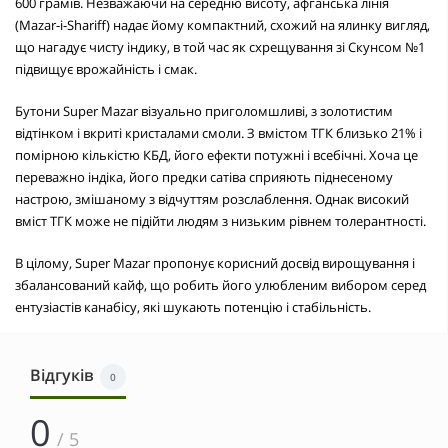
600 грамів. Незважаючи на середню висоту, афганська лінія
(Mazar-i-Shariff) надає йому компактний, схожий на ялинку вигляд,
що нагадує чисту індику, в той час як схрещування зі Скунсом №1
підвищує врожайність і смак.
Бутони Super Mazar візуально приголомшливі, з золотистим
відтінком і вкриті кристалами смоли. З вмістом ТГК близько 21% і
помірною кількістю КБД, його ефекти потужні і всебічні. Хоча це
переважно індіка, його предки сатіва сприяють піднесеному
настрою, змішаному з відчуттям розслаблення. Однак високий
вміст ТГК може не підійти людям з низьким рівнем толерантності.
В цілому, Super Mazar пропонує корисний досвід вирощування і
збалансований кайф, що робить його улюбленим вибором серед
ентузіастів канабісу, які шукають потенцію і стабільність.
Відгуків
0
0
/ 5