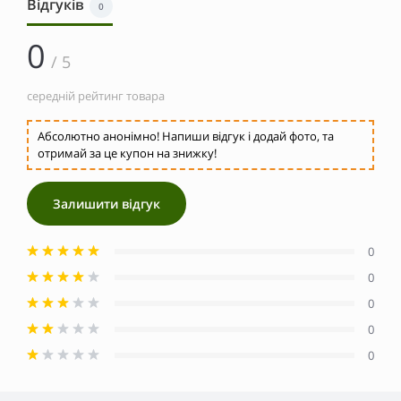
Відгуків
0
0
/ 5
середній рейтинг товара
Абсолютно анонімно! Напиши відгук і додай фото, та
отримай за це купон на знижку!
Залишити відгук
0
0
0
0
0