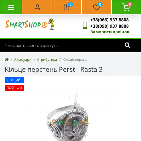
0
0
0
+38(066) 937 8808
+38(098) 937 8808
Замовити дзвінок
Аксесуари
Атрибутика
Кільце перстень Perst - Rasta 3
Кільце перстень Perst - Rasta 3
КРАЩИЙ
ПОСПІШИ