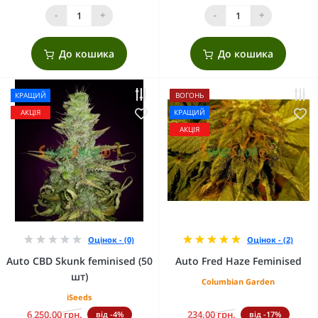
-
+
-
+
До кошика
До кошика
КРАЩИЙ
ВОГОНЬ
АКЦІЯ
КРАЩИЙ
АКЦІЯ
Оцінок - (0)
Оцінок - (2)
Auto CBD Skunk feminised (50
Auto Fred Haze Feminised
шт)
Columbian Garden
iSeeds
6 250.00 грн.
234.00 грн.
від -4%
від -17%