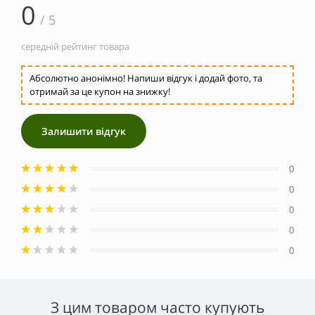
0
/ 5
середній рейтинг товара
Абсолютно анонімно! Напиши відгук і додай фото, та
отримай за це купон на знижку!
Залишити відгук
0
0
0
0
0
З цим товаром часто купують