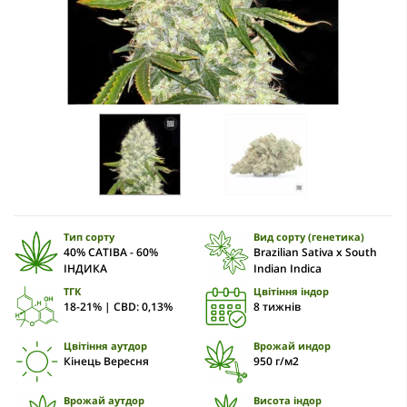
Тип сорту
Вид сорту (генетика)
40% САТІВА - 60%
Brazilian Sativa x South
ІНДИКА
Indian Indica
ТГК
Цвітіння індор
18-21% | CBD: 0,13%
8 тижнів
Цвітіння аутдор
Врожай индор
Кінець Вересня
950 г/м2
Врожай аутдор
Висота індор