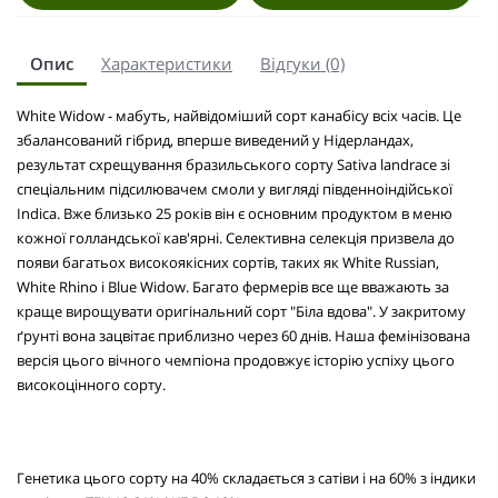
Опис
Характеристики
Відгуки (0)
White Widow - мабуть, найвідоміший сорт канабісу всіх часів. Це
збалансований гібрид, вперше виведений у Нідерландах,
результат схрещування бразильського сорту Sativa landrace зі
спеціальним підсилювачем смоли у вигляді південноіндійської
Indica. Вже близько 25 років він є основним продуктом в меню
кожної голландської кав'ярні. Селективна селекція призвела до
появи багатьох високоякісних сортів, таких як White Russian,
White Rhino і Blue Widow. Багато фермерів все ще вважають за
краще вирощувати оригінальний сорт "Біла вдова". У закритому
ґрунті вона зацвітає приблизно через 60 днів. Наша фемінізована
версія цього вічного чемпіона продовжує історію успіху цього
високоцінного сорту.
Генетика цього сорту на 40% складається з сатіви і на 60% з індики