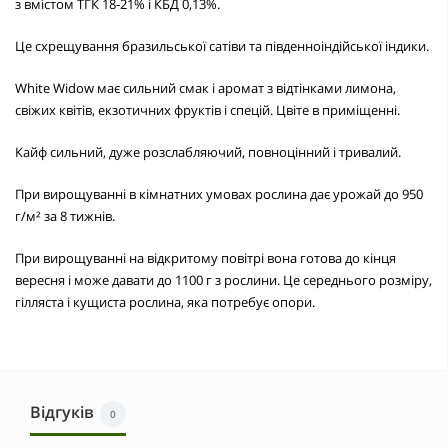
з вмістом ТГК 18-21% і КБД 0,13%.
Це схрещування бразильської сатіви та південноіндійської індики.
White Widow має сильний смак і аромат з відтінками лимона,
свіжих квітів, екзотичних фруктів і спецій. Цвіте в приміщенні.
Кайф сильний, дуже розслабляючий, повноцінний і тривалий.
При вирощуванні в кімнатних умовах рослина дає урожай до 950
г/м² за 8 тижнів.
При вирощуванні на відкритому повітрі вона готова до кінця
вересня і може давати до 1100 г з рослини. Це середнього розміру,
гілляста і кущиста рослина, яка потребує опори.
Відгуків
0