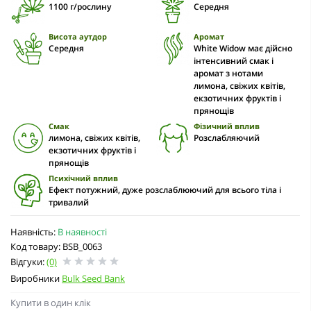
1100 г/рослину
Середня
Висота аутдор
Аромат
Середня
White Widow має дійсно
інтенсивний смак і
аромат з нотами
лимона, свіжих квітів,
екзотичних фруктів і
прянощів
Смак
Фізичний вплив
лимона, свіжих квітів,
Розслабляючий
екзотичних фруктів і
прянощів
Психічний вплив
Ефект потужний, дуже розслаблюючий для всього тіла і
тривалий
Наявність:
В наявності
Код товару: BSB_0063
Відгуки:
(0)
Виробники
Bulk Seed Bank
Купити в один клік