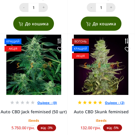
-
+
-
+
До кошика
До кошика
КРАЩИЙ
ВОГОНЬ
АКЦІЯ
КРАЩИЙ
АКЦІЯ
Оцінок - (0)
Оцінок - (2)
Auto CBD Jack feminised (50 шт)
Auto CBD Skunk feminised
iSeeds
iSeeds
5 750.00 грн.
132.00 грн.
від -3%
від -5%