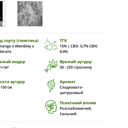
д сорту (генетика)
ТГК
mango x Wembley x
15% | CBD: 0,7% CBN:
deralis
0,4%
ожай индор
Врожай аутдор
0 г/м²
50 - 220 г/рослину
сота аутдор
Аромат
-150 см
Сладковато-
цитрусовый
Психічний вплив
Розслаблюючий,
Сильний