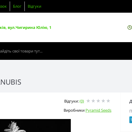
язок
Блог
Відгуки
ків, вул.Чигирина Юлію, 1
ANUBIS
Відгуки:
(0)
Д
Виробники
Pyramid Seeds
П