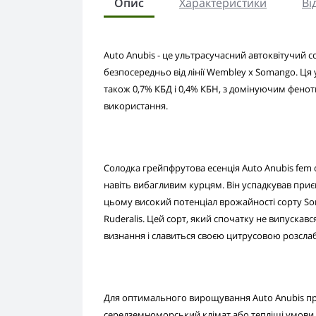
Опис
Характеристики
Ві
Auto Anubis - це ультрасучасний автоквітучий со
безпосередньо від лінії Wembley x Somango. Ця
також 0,7% КБД і 0,4% КБН, з домінуючим фено
використання.
Солодка грейпфрутова есенція Auto Anubis fem 
навіть вибагливим курцям. Він успадкував при
цьому високий потенціал врожайності сорту So
Ruderalis. Цей сорт, який спочатку не випуска
визнання і славиться своєю цитрусовою розсл
Для оптимального вирощування Auto Anubis пр
середземноморський клімат або тепліші умови 