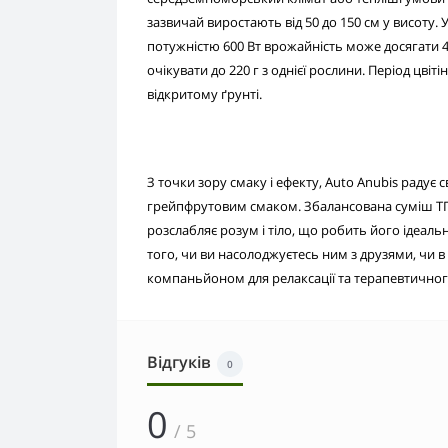
зазвичай виростають від 50 до 150 см у висоту.
потужністю 600 Вт врожайність може досягати 4
очікувати до 220 г з однієї рослини. Період цві
відкритому ґрунті.
З точки зору смаку і ефекту, Auto Anubis раду
грейпфрутовим смаком. Збалансована суміш ТГК,
розслабляє розум і тіло, що робить його ідеал
того, чи ви насолоджуєтесь ним з друзями, чи в
компаньйоном для релаксації та терапевтично
Відгуків
0
0
/ 5