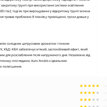
 У закритому ґрунті при використанні системи освітлення
00 г/м2, тоді як при вирощуванні у відкритому ґрунті можна
тіння триває приблизно 8 тижнів у приміщенні, трохи довше у
є своїм солодким цитрусовим ароматом і тонким
 КБД і КБН забезпечує м'який, заспокійливий ефект, який
ьним для розслаблення після напруженого дня. Незалежно від
 тихому спогляданні, Auto Anubis є ідеальним
го полегшення.