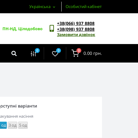
Українська
Особистий кабінет
+38(066) 937 8808
ПН-НД, Цілодобово
+38(098) 937 8808
Замовити дзвінок
0
0
0
0.00 грн.
оступні варіанти
акування насіння
1 од
3 од
5 од