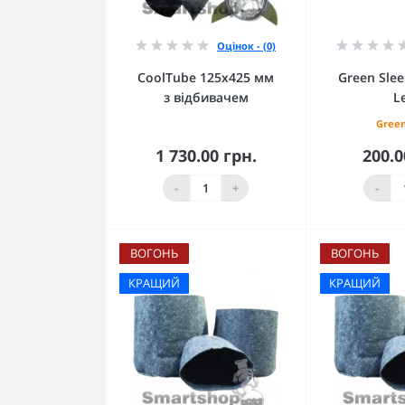
Оцінок - (0)
CoolTube 125х425 мм
Green Sle
з відбивачем
L
Green
1 730.00 грн.
200.0
До кошика
До 
-
+
-
ВОГОНЬ
ВОГОНЬ
КРАЩИЙ
КРАЩИЙ