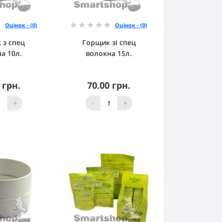
Оцінок - (0)
Оцінок - (0)
 з спец
Горщик зі спец
а 10л.
волокна 15л.
 грн.
70.00 грн.
кошика
До кошика
+
-
+