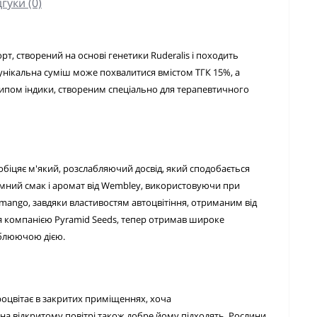
дгуки (0)
рт, створений на основі генетики Ruderalis і походить
 унікальна суміш може похвалитися вмістом ТГК 15%, а
типом індики, створеним спеціально для терапевтичного
обіцяє м'який, розслабляючий досвід, який сподобається
ємний смак і аромат від Wembley, використовуючи при
mango, завдяки властивостям автоцвітіння, отриманим від
вся компанією Pyramid Seeds, тепер отримав широке
аблюючою дією.
оцвітає в закритих приміщеннях, хоча
на відкритому повітрі також добре йому підходять. Рослини