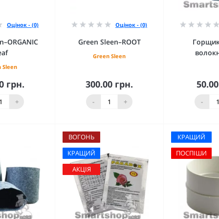
Оцінок - (0)
Оцінок - (0)
en–ORGANIC
Green Sleen–ROOT
Горщик
eaf
волокн
Green Sleen
 Sleen
0 грн.
300.00 грн.
50.00
кошика
До кошика
До 
+
-
+
-
ВОГОНЬ
КРАЩИЙ
КРАЩИЙ
ПОСПІШИ
АКЦІЯ