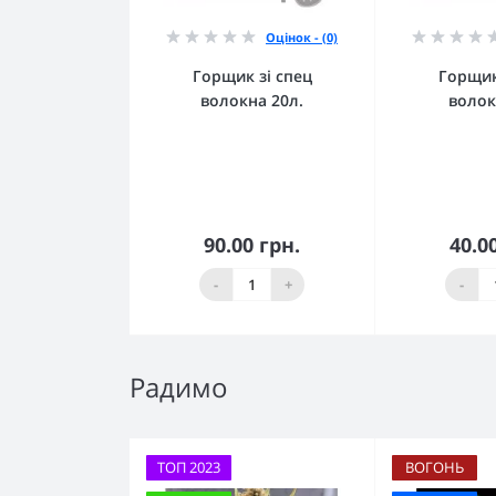
Оцінок - (0)
Горщик зі спец
Горщик
волокна 20л.
волок
90.00 грн.
40.0
До кошика
До 
-
+
-
Радимо
ТОП 2023
ВОГОНЬ