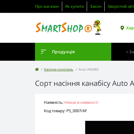
Про магазин
Як купити
Закон
Зворотній зв'
Хар
Продукція
Насіння конопель
Auto ANUBIS
Сорт насіння канабісу Auto 
Наявність:
Немає в наявності
Код товару: PS_0007/AF