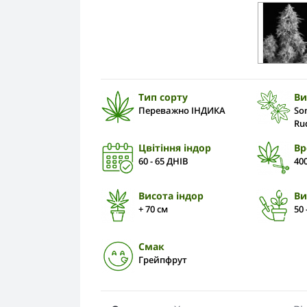
Тип сорту
Ви
Переважно ІНДИКА
So
Ru
Цвітіння індор
Вр
60 - 65 ДНІВ
40
Висота індор
Ви
+ 70 см
50 
Смак
Грейпфрут