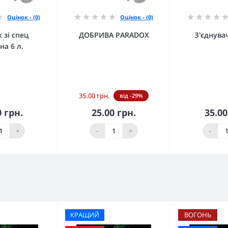
Оцінок - (0)
Оцінок - (0)
 зі спец
ДОБРИВА PARADOX
З'єднува
на 6 л.
35.00 грн.
від -29%
0 грн.
25.00 грн.
35.00
кошика
До кошика
До 
+
-
+
-
КРАЩИЙ
ВОГОНЬ