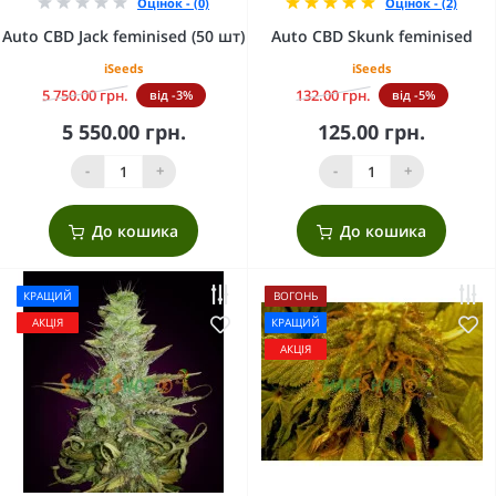
Оцінок - (0)
Оцінок - (2)
Auto CBD Jack feminised (50 шт)
Auto CBD Skunk feminised
iSeeds
iSeeds
5 750.00 грн.
132.00 грн.
від -3%
від -5%
5 550.00 грн.
125.00 грн.
-
+
-
+
До кошика
До кошика
КРАЩИЙ
ВОГОНЬ
АКЦІЯ
КРАЩИЙ
АКЦІЯ