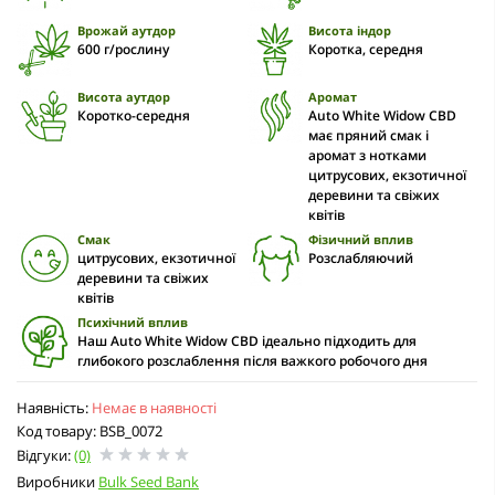
Врожай аутдор
Висота індор
600 г/рослину
Коротка, середня
Висота аутдор
Аромат
Коротко-середня
Auto White Widow CBD
має пряний смак і
аромат з нотками
цитрусових, екзотичної
деревини та свіжих
квітів
Смак
Фізичний вплив
цитрусових, екзотичної
Розслабляючий
деревини та свіжих
квітів
Психічний вплив
Наш Auto White Widow CBD ідеально підходить для
глибокого розслаблення після важкого робочого дня
Наявність:
Немає в наявності
Код товару: BSB_0072
Відгуки:
(0)
Виробники
Bulk Seed Bank