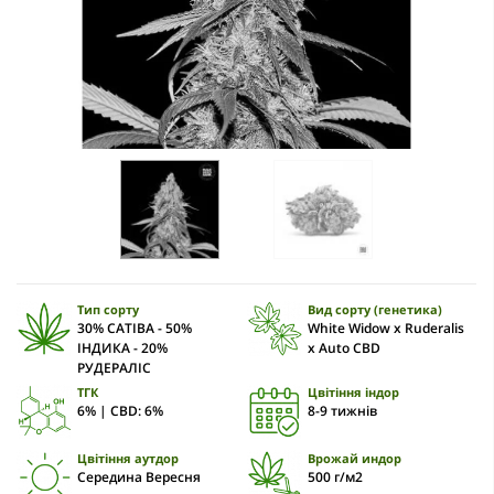
Тип сорту
Вид сорту (генетика)
30% САТІВА - 50%
White Widow x Ruderalis
ІНДИКА - 20%
x Auto CBD
РУДЕРАЛІС
ТГК
Цвітіння індор
6% | CBD: 6%
8-9 тижнів
Цвітіння аутдор
Врожай индор
Середина Вересня
500 г/м2