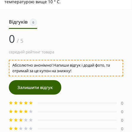
температурою вище 10 ° С.
Відгуків
0
0
/ 5
середній рейтинг товара
Абсолютно анонімно! Напиши відгук і додай фото, та
отримай за це купон на знижку!
Залишити відгук
0
0
0
0