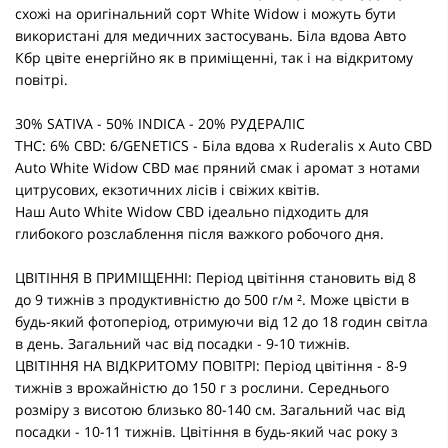
схожі на оригінальний сорт White Widow і можуть бути
використані для медичних застосувань. Біла вдова Авто
Кбр цвіте енергійно як в приміщенні, так і на відкритому
повітрі.
30% SATIVA - 50% INDICA - 20% РУДЕРАЛІС
THC: 6% CBD: 6/GENETICS - Біла вдова x Ruderalis x Auto CBD
Auto White Widow CBD має пряний смак і аромат з нотами
цитрусових, екзотичних лісів і свіжих квітів.
Наш Auto White Widow CBD ідеально підходить для
глибокого розслаблення після важкого робочого дня.
ЦВІТІННЯ В ПРИМІЩЕННІ: Період цвітіння становить від 8
до 9 тижнів з продуктивністю до 500 г/м ². Може цвісти в
будь-який фотоперіод, отримуючи від 12 до 18 годин світла
в день. Загальний час від посадки - 9-10 тижнів.
ЦВІТІННЯ НА ВІДКРИТОМУ ПОВІТРІ: Період цвітіння - 8-9
тижнів з врожайністю до 150 г з рослини. Середнього
розміру з висотою близько 80-140 см. Загальний час від
посадки - 10-11 тижнів. Цвітіння в будь-який час року з