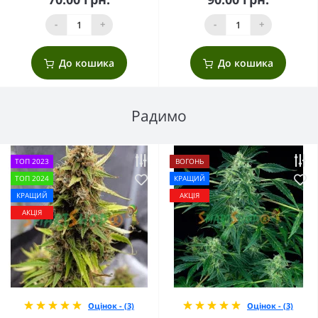
-
+
-
+
До кошика
До кошика
Радимо
ТОП 2023
ВОГОНЬ
ТОП 2024
КРАЩИЙ
КРАЩИЙ
АКЦІЯ
АКЦІЯ
Оцінок - (3)
Оцінок - (3)