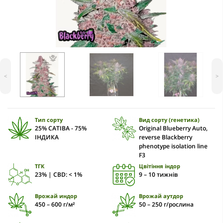
<
>
Тип сорту
Вид сорту (генетика)
25% САТІВА - 75%
Original Blueberry Auto,
ІНДИКА
reverse Blackberry
phenotype isolation line
F3
ТГК
Цвітіння індор
23% | CBD: < 1%
9 – 10 тижнів
Врожай индор
Врожай аутдор
450 – 600 г/м²
50 – 250 г/рослина