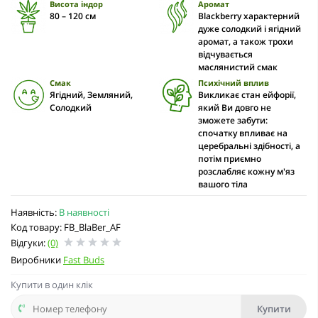
Висота індор
Аромат
80 – 120 cм
Blackberry характерний
дуже солодкий і ягідний
аромат, а також трохи
відчувається
маслянистий смак
Смак
Психічний вплив
Ягідний, Земляний,
Викликає стан ейфорії,
Солодкий
який Ви довго не
зможете забути:
спочатку впливає на
церебральні здібності, а
потім приємно
розслабляє кожну м'яз
вашого тіла
Наявність:
В наявності
Код товару: FB_BlaBer_AF
Відгуки:
(0)
Виробники
Fast Buds
Купити в один клік
Купити