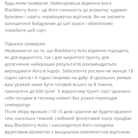
будь-яким гровером. Найяскравіша відмінна риса
Blackberry Auto – це його схильність до розвитку чудових
бузкових і навіть червонуватих відтінків. Ви не зможете
залишитися байдужими до цієї краси і обов'язково
полюбите цей сорт.
Підказки гроверам:
Незважаючи на те, що Blackberry Auto відмінно підходить
як для відкритого, так і для закритого ґрунту, для
досягнення найкращих результатів рекомендується
вирощувати його в індорі. Забезпечте рослині не менше 18
годин світла і 6 годин темряви на добу. В ідеальних умовах
ваш урожай може бути готовий всього за 8 тижнів,
приносячи до 600 гр/м². У відкритому ґрунті сорт ідеально
себе почуває в теплому кліматі без різких перепадів
температур.
Після збору врожаю і 10-15 днів сушіння ви будете вражені
тим, наскільки темний, глибокий фіолетовий колір придбає
ваш Blackberry Auto, і насолодитеся його солодким,
фруктовим ароматом з вишуканим землянистим відтінком.