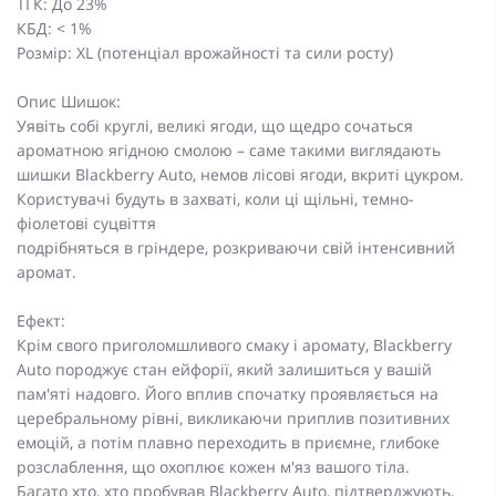
ТГК: До 23%
КБД: < 1%
Розмір: XL (потенціал врожайності та сили росту)
Опис Шишок:
Уявіть собі круглі, великі ягоди, що щедро сочаться
ароматною ягідною смолою – саме такими виглядають
шишки Blackberry Auto, немов лісові ягоди, вкриті цукром.
Користувачі будуть в захваті, коли ці щільні, темно-
фіолетові суцвіття
подрібняться в гріндере, розкриваючи свій інтенсивний
аромат.
Ефект:
Крім свого приголомшливого смаку і аромату, Blackberry
Auto породжує стан ейфорії, який залишиться у вашій
пам'яті надовго. Його вплив спочатку проявляється на
церебральному рівні, викликаючи приплив позитивних
емоцій, а потім плавно переходить в приємне, глибоке
розслаблення, що охоплює кожен м'яз вашого тіла.
Багато хто, хто пробував Blackberry Auto, підтверджують,