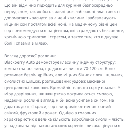
що він відмінно підходить для куріння безпосередньо
перед сном, так як його сильні розслаблюючі властивості
допомагають заснути за лічені хвилини і забезпечують
міцний сон протягом всієї ночі. На медичному рівні цей
сорт рекомендується пацієнтам, які страждають безсонням,
хронічною тривогою і стресом, а також тим, хто відчуває
болі і спазми в м'язах.
Вигляд дорослої рослини:
Blackberry Auto демонструє класичну індічну структуру:
компактна рослина, що досягає висоти 70-120 см. Воно
розвиває безліч дрібних, але міцних бічних гілок і щільних,
смолистих шишок, розташованих уздовж масивної
центральної колючки. Врожайність цього сорту вражає. У
міру дозрівання, шишки рясно покриваються смолою,
надаючи рослині вигляд, ніби вона усипана снігом. На
додаток до цієї краси, сорт випромінює неповторний
свіжий, фруктовий аромат. Однією з головних
характеристик є велика кількість виробленої смоли – якість,
успадкована від пакистанських коренів і високо цінується