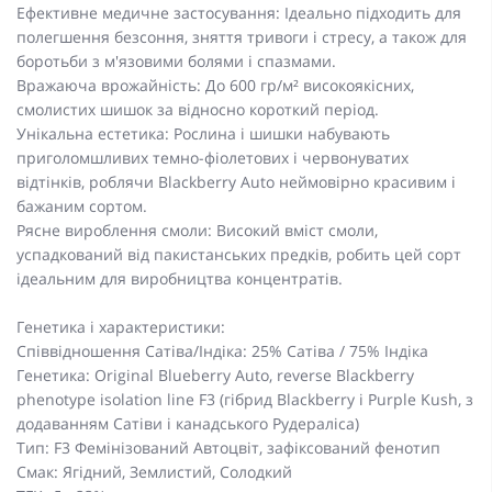
Ефективне медичне застосування: Ідеально підходить для
полегшення безсоння, зняття тривоги і стресу, а також для
боротьби з м'язовими болями і спазмами.
Вражаюча врожайність: До 600 гр/м² високоякісних,
смолистих шишок за відносно короткий період.
Унікальна естетика: Рослина і шишки набувають
приголомшливих темно-фіолетових і червонуватих
відтінків, роблячи Blackberry Auto неймовірно красивим і
бажаним сортом.
Рясне вироблення смоли: Високий вміст смоли,
успадкований від пакистанських предків, робить цей сорт
ідеальним для виробництва концентратів.
Генетика і характеристики:
Співвідношення Сатіва/Індіка: 25% Сатіва / 75% Індіка
Генетика: Original Blueberry Auto, reverse Blackberry
phenotype isolation line F3 (гібрид Blackberry і Purple Kush, з
додаванням Сатіви і канадського Рудераліса)
Тип: F3 Фемінізований Автоцвіт, зафіксований фенотип
Смак: Ягідний, Землистий, Солодкий