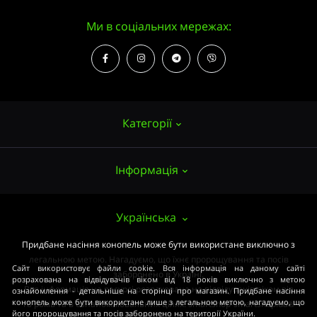
Ми в соціальних мережах:
Категорії
Інформація
Насіння конопель
Вирощування
Про нас
Українська
Аксесуари
Публічний договір (ОФЕРТА)
Придбане насіння конопель може бути використане виключно з
Потужні сорти
легальною метою. Нагадуємо, що їхнє пророщування та посів
Оплата та доставка
Сайт використовує файли cookie. Вся інформація на даному сайті
Медичні сорти
заборонено в Україні.
розрахована на відвідувачів віком від 18 років виключно з метою
Вся інформація на ресурсі розрахована на відвідувачів віком від
ознайомлення - детальніше на сторінці про магазин. Придбане насіння
Умови угоди
Початківцям
конопель може бути використане лише з легальною метою, нагадуємо, що
18 років та в ознайомлювальних цілях. smartshop-smartshop.ua®
його пророщування та посів заборонено на території України.