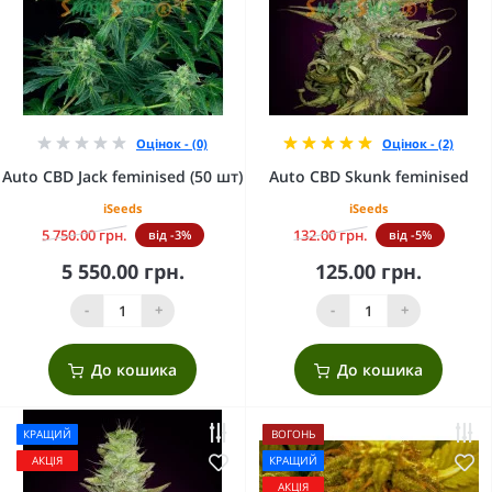
Оцінок - (0)
Оцінок - (2)
Auto CBD Jack feminised (50 шт)
Auto CBD Skunk feminised
iSeeds
iSeeds
5 750.00 грн.
132.00 грн.
від -3%
від -5%
5 550.00 грн.
125.00 грн.
-
+
-
+
До кошика
До кошика
КРАЩИЙ
ВОГОНЬ
АКЦІЯ
КРАЩИЙ
АКЦІЯ