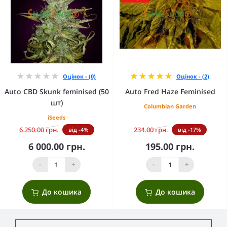
Оцінок - (0)
Оцінок - (2)
Auto CBD Skunk feminised (50
Auto Fred Haze Feminised
шт)
Columbian Garden
iSeeds
6 250.00 грн.
234.00 грн.
від -4%
від -17%
6 000.00 грн.
195.00 грн.
-
+
-
+
До кошика
До кошика