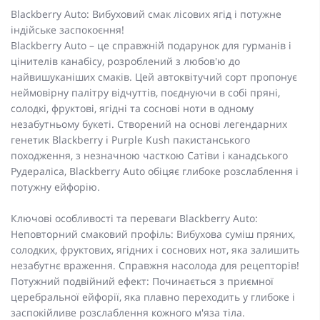
Blackberry Auto: Вибуховий смак лісових ягід і потужне
індійське заспокоєння!
Blackberry Auto – це справжній подарунок для гурманів і
цінителів канабісу, розроблений з любов'ю до
найвишуканіших смаків. Цей автоквітучий сорт пропонує
неймовірну палітру відчуттів, поєднуючи в собі пряні,
солодкі, фруктові, ягідні та соснові ноти в одному
незабутньому букеті. Створений на основі легендарних
генетик Blackberry і Purple Kush пакистанського
походження, з незначною часткою Сатіви і канадського
Рудераліса, Blackberry Auto обіцяє глибоке розслаблення і
потужну ейфорію.
Ключові особливості та переваги Blackberry Auto:
Неповторний смаковий профіль: Вибухова суміш пряних,
солодких, фруктових, ягідних і соснових нот, яка залишить
незабутнє враження. Справжня насолода для рецепторів!
Потужний подвійний ефект: Починається з приємної
церебральної ейфорії, яка плавно переходить у глибоке і
заспокійливе розслаблення кожного м'яза тіла.