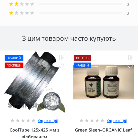
0
0
З цим товаром часто купують
КРАЩИЙ
ВОГОНЬ
ПОСПІШИ
КРАЩИЙ
Оцінок - (0)
Оцінок - (0)
CoolTube 125х425 мм з
Green Sleen–ORGANIC Leaf
відбивачем