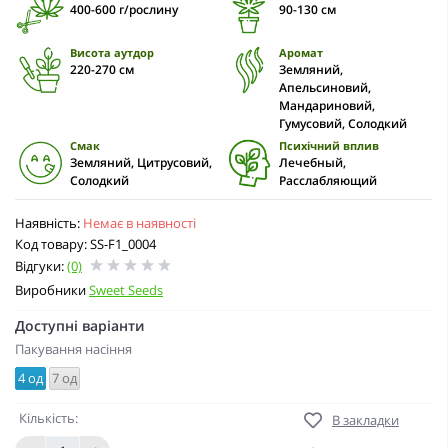
400-600 г/рослину
90-130 cм
Висота аутдор
Аромат
220-270 см
Земляний,
Апельсиновий,
Мандариновий,
Гумусовий, Солодкий
Смак
Психічний вплив
Земляний, Цитрусовий,
Лечебный,
Солодкий
Расслабляющий
Наявність:
Немає в наявності
Код товару: SS-F1_0004
Відгуки:
(0)
Виробники
Sweet Seeds
Доступні варіанти
Пакування насіння
4 од
7 од
Кількість:
В закладки