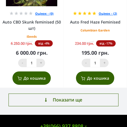
Оцінок - (0)
Оцінок - (2)
Auto CBD Skunk feminised (50
Auto Fred Haze Feminised
шт)
Columbian Garden
iSeeds
6 250.00 грн.
234.00 грн.
від -4%
від -17%
6 000.00 грн.
195.00 грн.
-
+
-
+
До кошика
До кошика
Показати ще
+38(066) 937 8808