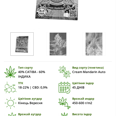
Тип сорту
Вид сорту (генетика)
40% САТІВА - 60%
Cream Mandarin Auto
ІНДИКА
ТГК
Цвітіння індор
18-22% | CBD: 0,9%
45 ДНІВ
Цвітіння аутдор
Врожай индор
Кінець Вересня
450-600 г/m2
Врожай аутдор
Висота індор