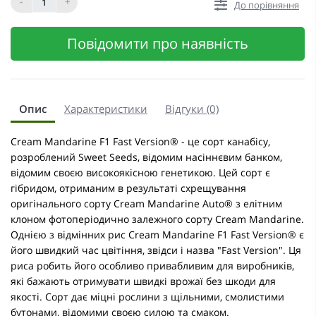
-
+
До порівняння
Повідомити про наявність
Опис
Характеристики
Відгуки (0)
Cream Mandarine F1 Fast Version® - це сорт канабісу,
розроблений Sweet Seeds, відомим насіннєвим банком,
відомим своєю високоякісною генетикою. Цей сорт є
гібридом, отриманим в результаті схрещування
оригінального сорту Cream Mandarine Auto® з елітним
клоном фотоперіодично залежного сорту Cream Mandarine.
Однією з відмінних рис Cream Mandarine F1 Fast Version® є
його швидкий час цвітіння, звідси і назва "Fast Version". Ця
риса робить його особливо привабливим для виробників,
які бажають отримувати швидкі врожаї без шкоди для
якості. Сорт дає міцні рослини з щільними, смолистими
бутонами, відомими своєю силою та смаком.