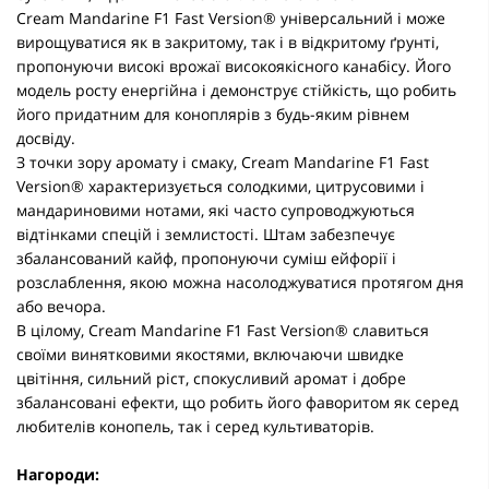
Cream Mandarine F1 Fast Version® універсальний і може
вирощуватися як в закритому, так і в відкритому ґрунті,
пропонуючи високі врожаї високоякісного канабісу. Його
модель росту енергійна і демонструє стійкість, що робить
його придатним для коноплярів з будь-яким рівнем
досвіду.
З точки зору аромату і смаку, Cream Mandarine F1 Fast
Version® характеризується солодкими, цитрусовими і
мандариновими нотами, які часто супроводжуються
відтінками спецій і землистості. Штам забезпечує
збалансований кайф, пропонуючи суміш ейфорії і
розслаблення, якою можна насолоджуватися протягом дня
або вечора.
В цілому, Cream Mandarine F1 Fast Version® славиться
своїми винятковими якостями, включаючи швидке
цвітіння, сильний ріст, спокусливий аромат і добре
збалансовані ефекти, що робить його фаворитом як серед
любителів конопель, так і серед культиваторів.
Нагороди: