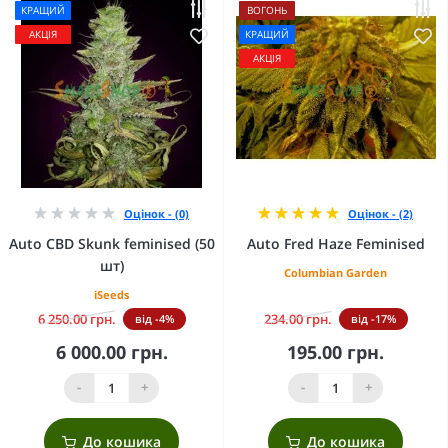
КРАЩИЙ
ВОГОНЬ
АКЦІЯ
КРАЩИЙ
АКЦІЯ
Оцінок - (0)
Оцінок - (2)
Auto CBD Skunk feminised (50
Auto Fred Haze Feminised
шт)
Columbian Garden
iSeeds
6 250.00 грн.
234.00 грн.
від -4%
від -17%
6 000.00 грн.
195.00 грн.
-
+
-
+
До кошика
До кошика