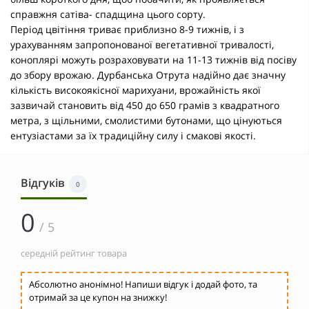
справжня сатіва- спадщина цього сорту.
Період цвітіння триває приблизно 8-9 тижнів, і з
урахуванням запропонованої вегетативної тривалості,
коноплярі можуть розраховувати на 11-13 тижнів від посіву
до збору врожаю. Дурбанська Отрута надійно дає значну
кількість високоякісної марихуани, врожайність якої
зазвичай становить від 450 до 650 грамів з квадратного
метра, з щільними, смолистими бутонами, що цінуються
ентузіастами за їх традиційну силу і смакові якості.
Відгуків
0
0
/ 5
середній рейтинг товара
Абсолютно анонімно! Напиши відгук і додай фото, та
отримай за це купон на знижку!