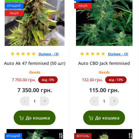
КРАЩИЙ
АКЦІЯ
АКЦІЯ
Оцінок - (3)
Оцінок - (3)
Auto Ak 47 feminised (50 шт)
Auto CBD Jack feminised
iSeeds
iSeeds
7 750.00 грн.
132.00 грн.
від -5%
від -13%
7 350.00 грн.
115.00 грн.
-
+
-
+
До кошика
До кошика
КРАЩИЙ
ВОГОНЬ