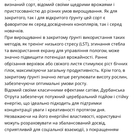
визнаний сорт, відомий своїми щедрими врожаями і
пристосованістю до різних умов вирощування. Як для
закритого, так і для відкритого ґрунту цей сорт є
фаворитом як серед досвідчених коноплярів, так і серед
новачків.
При вирощуванні в закритому ґрунті використання таких
методів, як тренінг низького стресу (LST), згинання стебла
та використання екрану для управління пологом, може
значно підвищити потенціал врожайності. Раннє
обрізання верхівок або свіжого листя стимулює ріст бічних
гілок, максимізуючи загальну продуктивність. Крім того, в
закритому ґрунті значно легше регулювати висоту рослин,
забезпечуючи оптимальні умови росту.
Відомий своїми класичними ефектами сатіви, Дурбанська
Отрута забезпечує потужний церебральний підйом і стійку
енергію, що ідеально підходить для підтримки
концентрації уваги і креативності протягом дня.
Незважаючи на його енергійні властивості, користувачі
можуть розраховувати на збалансований досвід,
сприятливий для соціальної взаємодії, з покращенням