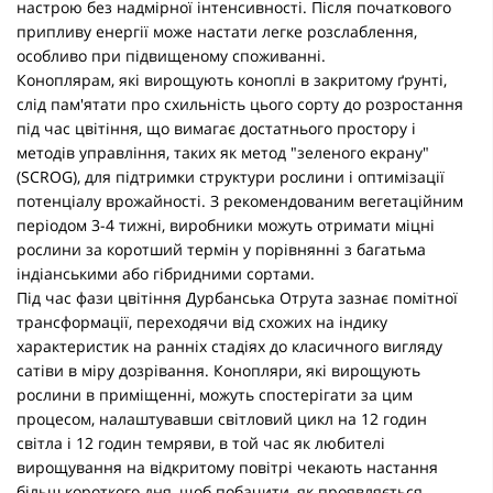
настрою без надмірної інтенсивності. Після початкового
припливу енергії може настати легке розслаблення,
особливо при підвищеному споживанні.
Коноплярам, які вирощують коноплі в закритому ґрунті,
слід пам'ятати про схильність цього сорту до розростання
під час цвітіння, що вимагає достатнього простору і
методів управління, таких як метод "зеленого екрану"
(SCROG), для підтримки структури рослини і оптимізації
потенціалу врожайності. З рекомендованим вегетаційним
періодом 3-4 тижні, виробники можуть отримати міцні
рослини за коротший термін у порівнянні з багатьма
індіанськими або гібридними сортами.
Під час фази цвітіння Дурбанська Отрута зазнає помітної
трансформації, переходячи від схожих на індику
характеристик на ранніх стадіях до класичного вигляду
сатіви в міру дозрівання. Конопляри, які вирощують
рослини в приміщенні, можуть спостерігати за цим
процесом, налаштувавши світловий цикл на 12 годин
світла і 12 годин темряви, в той час як любителі
вирощування на відкритому повітрі чекають настання
більш короткого дня, щоб побачити, як проявляється