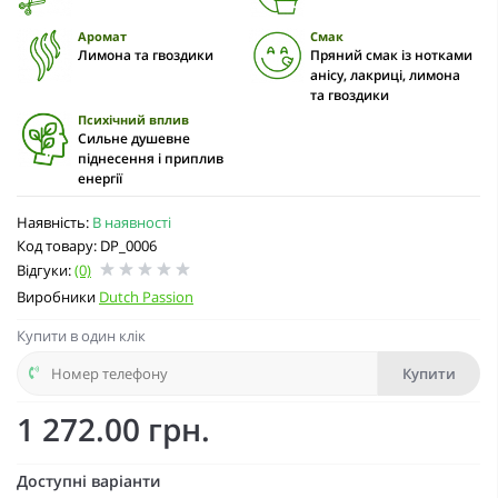
Аромат
Смак
Лимона та гвоздики
Пряний смак із нотками
анісу, лакриці, лимона
та гвоздики
Психічний вплив
Сильне душевне
піднесення і приплив
енергії
Наявність:
В наявності
Код товару: DP_0006
Відгуки:
(0)
Виробники
Dutch Passion
Купити в один клік
Купити
1 272.00 грн.
Доступні варіанти