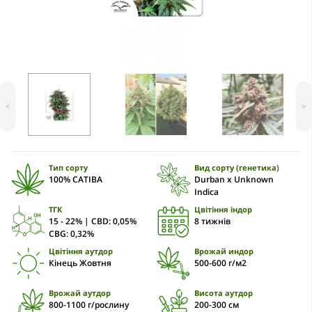
<
>
Тип сорту
Вид сорту (генетика)
100% САТІВА
Durban x Unknown
Indica
ТГК
Цвітіння індор
15 - 22% | CBD: 0,05%
8 тижнів
CBG: 0,32%
Цвітіння аутдор
Врожай индор
Кінець Жовтня
500-600 г/м2
Врожай аутдор
Висота аутдор
800-1100 г/рослину
200-300 см