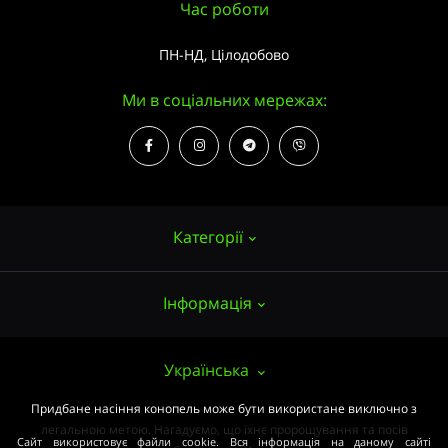
Час роботи
ПН-НД, Цілодобово
Ми в соціальних мережах:
Категорії
Інформація
Насіння конопель
Вирощування
Про нас
Українська
Аксесуари
Публічний договір (ОФЕРТА)
Придбане насіння конопель може бути використане виключно з
Потужні сорти
легальною метою. Нагадуємо, що їхнє пророщування та посів
Оплата та доставка
Сайт використовує файли cookie. Вся інформація на даному сайті
Медичні сорти