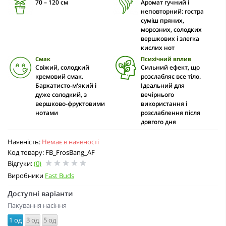
70 – 120 cм
Аромат гучний і
неповторний: гостра
суміш пряних,
морозних, солодких
вершкових і злегка
кислих нот
Смак
Психічний вплив
Свіжий, солодкий
Сильний ефект, що
кремовий смак.
розслабляє все тіло.
Бархатисто-м'який і
Ідеальний для
дуже солодкий, з
вечірнього
вершково-фруктовими
використання і
нотами
розслаблення після
довгого дня
Наявність:
Немає в наявності
Код товару: FB_FrosBang_AF
Відгуки:
(0)
Виробники
Fast Buds
Доступні варіанти
Пакування насіння
1 од
3 од
5 од