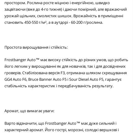
простором. Рослина росте міцною і енергійною, швидко
зацвітаючи (вже до 4-го тижня) і даючи помірний, але вражаючий
урожай щільних, смолистих шишок. Врожайність в приміщенні
становить 450-550 г/м², а в аутдорі - 60-200 г/рослина.
Простота вирощування і стійкість:
Frostbanger Auto™ має високу стійкість до різних умов, що робить
його легким у вирощуванні як для новачків, так і для досвідчених
гроверів. Стабілізована версія F3, отримана шляхом схрещування
GG4 Auto F6, Bruce Banner Auto F5 і Sour Diesel Auto F5, гарантує
стабільність характеристик і передбачуваність результату.
Аромат, що вимагає уваги:
Варто відзначити, що Frostbanger Auto™ має дуже сильний і
характерний аромат. Його гострі, морозні, солодкі вершкові і