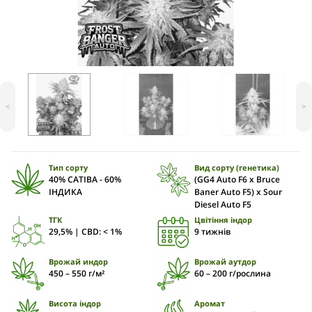
<
>
Тип сорту
Вид сорту (генетика)
40% САТІВА - 60%
(GG4 Auto F6 x Bruce
ІНДИКА
Baner Auto F5) x Sour
Diesel Auto F5
ТГК
Цвітіння індор
29,5% | CBD: < 1%
9 тижнів
Врожай индор
Врожай аутдор
450 – 550 г/м²
60 – 200 г/рослина
Висота індор
Аромат