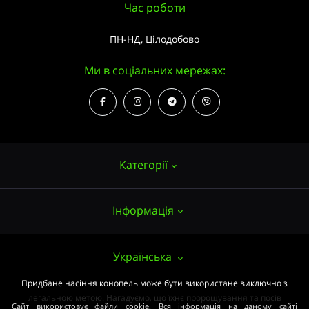
Час роботи
ПН-НД, Цілодобово
Ми в соціальних мережах:
Категорії
Інформація
Насіння конопель
Вирощування
Про нас
Українська
Аксесуари
Публічний договір (ОФЕРТА)
Придбане насіння конопель може бути використане виключно з
Потужні сорти
легальною метою. Нагадуємо, що їхнє пророщування та посів
Оплата та доставка
Сайт використовує файли cookie. Вся інформація на даному сайті
Медичні сорти