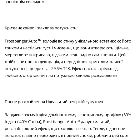
зовнішнім виглядом.
Крижане сяйво і жахлива потужність:
Frostbanger Auto™ володіє воістину унікальною естетикою: його
трихоми настільки густі і численні, що вони утворюють щільне,
мерехтливе покривало, під яким ледь видно самі шишки. Цей
«іній» – не просто декорація, а передвісник приголомшливої
потужності, що досягає 29,5% ТГК. Ефект настає стрімко і діє
глибоко, огортаючи тіло потужною хвилею розслаблення.
Повне розслаблення і ідеальний вечірній супутник:
Завдяки своєму індіка-домінантному генетичному профілю (60%
Індіка / 40% Сатіва), Frostbanger Auto™ дарує сильний,
розслаблюючий ефект, що охоплює все тіло. Тепле, піднесене
початок плавно переходить в повний спокій, роблячи цей сорт