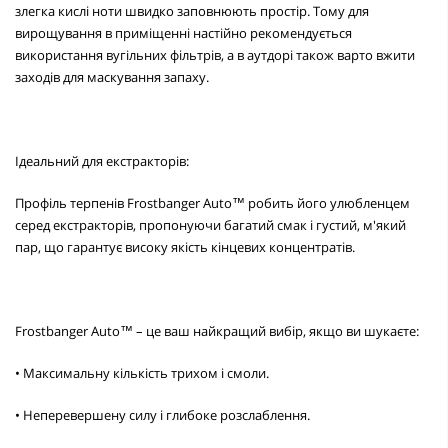
злегка кислі ноти швидко заповнюють простір. Тому для
вирощування в приміщенні настійно рекомендується
використання вугільних фільтрів, а в аутдорі також варто вжити
заходів для маскування запаху.
Ідеальний для екстракторів:
Профіль терпенів Frostbanger Auto™ робить його улюбленцем
серед екстракторів, пропонуючи багатий смак і густий, м'який
пар, що гарантує високу якість кінцевих концентратів.
Frostbanger Auto™ – це ваш найкращий вибір, якщо ви шукаєте:
• Максимальну кількість трихом і смоли.
• Неперевершену силу і глибоке розслаблення.