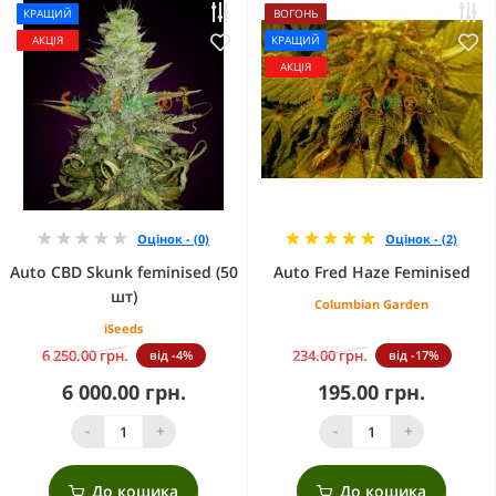
КРАЩИЙ
ВОГОНЬ
АКЦІЯ
КРАЩИЙ
АКЦІЯ
Оцінок - (0)
Оцінок - (2)
Auto CBD Skunk feminised (50
Auto Fred Haze Feminised
шт)
Columbian Garden
iSeeds
6 250.00 грн.
234.00 грн.
від -4%
від -17%
6 000.00 грн.
195.00 грн.
-
+
-
+
До кошика
До кошика