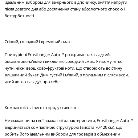
ідеальним вибором для вечірнього відпочинку, зняття напруги
після довгого дня або досягнення стану абсолютного спокою і
безтурботності.
Свіжий, солодкий і кремовий смак:
При курінні Frostbanger Auto™ розкривається гладкий,
оксамитово-м'який і виключно солодкий смак. У ньому чітко
чутні ніжні вершково-фруктові ноти, що створюють воістину
вишуканий букет. Дим густий і м'який, з приємним післясмаком,
який довго нагадує про себе.
Компактність і висока продуктивність:
Незважаючи на свої вражаючі характеристики, Frostbanger Auto™
відрізняється компактною структурою (висота 70-120 см), що
робить його ідеальним вибором для гроверів з обмеженим