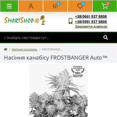
0
0
0
+38(066) 937 8808
+38(098) 937 8808
Замовити дзвінок
Насіння конопель
FROSTBANGER Auto™
Насіння канабісу FROSTBANGER Auto™