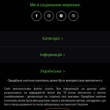
Ми в соціальних мережах:
Категорії
Інформація
Насіння конопель
Вирощування
Про нас
Українська
Аксесуари
Публічний договір (ОФЕРТА)
Придбане насіння конопель може бути використане виключно з
Потужні сорти
легальною метою. Нагадуємо, що їхнє пророщування та посів
Оплата та доставка
Сайт використовує файли cookie. Вся інформація на даному сайті
Медичні сорти
заборонено в Україні.
розрахована на відвідувачів віком від 18 років виключно з метою
Вся інформація на ресурсі розрахована на відвідувачів віком від
ознайомлення - детальніше на сторінці про магазин. Придбане насіння
Умови угоди
Початківцям
конопель може бути використане лише з легальною метою, нагадуємо, що
18 років та в ознайомлювальних цілях. smartshop-smartshop.ua®
його пророщування та посів заборонено на території України.
Закон
© 2026
ОПТОМ