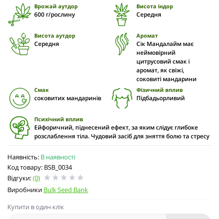
Врожай аутдор
Висота індор
600 г/рослину
Середня
Висота аутдор
Аромат
Середня
Сік Мандалайм має
неймовірний
цитрусовий смак і
аромат, як свіжі,
соковиті мандарини
Смак
Фізичний вплив
соковитих мандаринів
Підбадьорливий
Психічний вплив
Ейфоричний, піднесений ефект, за яким слідує глибоке
розслаблення тіла. Чудовий засіб для зняття болю та стресу
Наявність:
В наявності
Код товару: BSB_0034
Відгуки:
(0)
Виробники
Bulk Seed Bank
Купити в один клік