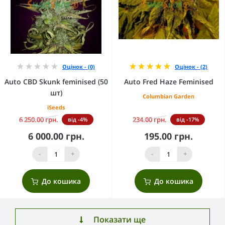
Оцінок - (0)
Оцінок - (2)
Auto CBD Skunk feminised (50
Auto Fred Haze Feminised
шт)
Columbian Garden
iSeeds
6 250.00 грн.
234.00 грн.
від -4%
від -17%
6 000.00 грн.
195.00 грн.
-
+
-
+
До кошика
До кошика
Показати ще