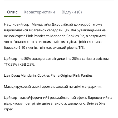
Опис
Характеристики
Відгуки (0)
Наш новий сорт Мандалайм Джус стійкий до хвороб і може
вирощуватися в багатьох середовищах. Він був виведений на
основі сортів Pink Panties та Mandarin Cookies Pie, в результаті
чого з'явився сорт з високим вмістом індіки. Цвітіння триває
близько 9-10 тижнів, і він має високий рівень ТГК.
Цей сорт на 80% складається з індики і на 20% з сатіви, з вмістом
ТГК 29% і КБД 2,3%.
Це гібрид Mandarin, Cookies Pie та Original Pink Panties.
Має цитрусовий смак і аромат, схожий на свіжі мандарини.
Цей сорт має ейфоричний і розслабляючий ефект. Вирощений на
відкритому повітрі, він цвіте з такою ж швидкістю. Знімає біль і
стрес.