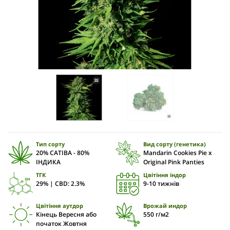
Тип сорту
Вид сорту (генетика)
20% САТІВА - 80%
Mandarin Cookies Pie x
ІНДИКА
Original Pink Panties
ТГК
Цвітіння індор
29% | CBD: 2.3%
9-10 тижнів
Цвітіння аутдор
Врожай индор
Кінець Вересня або
550 г/м2
початок Жовтня