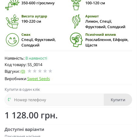
350-600 г/рослину
100-120 cм
Висота аутдор
Аромат
190-220 см
Лимон, Спеції,
Фруктовий, Солодкий
Смак
Психічний вплив
Спеції, Фруктовий,
Розслаблення, Ейфорія,
Солодкий
Щастя
Наявність:
В наявності
Код товару: SS_0014
Відгуки:
(0)
Виробники
Sweet Seeds
Купити в один клік
Купити
1 128.00 грн.
Доступні варіанти
Пакування насіння