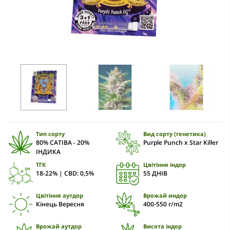
Тип сорту
Вид сорту (генетика)
80% САТІВА - 20%
Purple Punch x Star Killer
ІНДИКА
ТГК
Цвітіння індор
18-22% | CBD: 0,5%
55 ДНІВ
Цвітіння аутдор
Врожай индор
Кінець Вересня
400-550 г/m2
Врожай аутдор
Висота індор