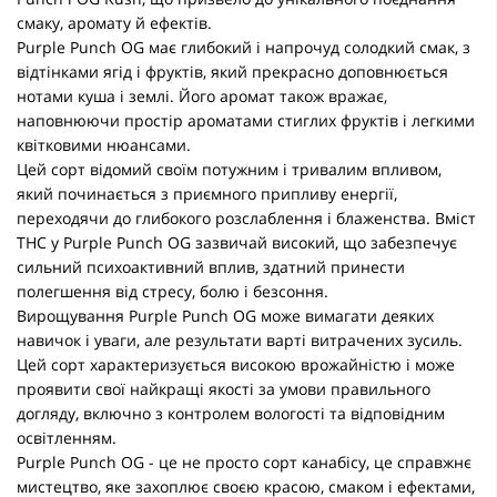
смаку, аромату й ефектів.
Purple Punch OG має глибокий і напрочуд солодкий смак, з
відтінками ягід і фруктів, який прекрасно доповнюється
нотами куша і землі. Його аромат також вражає,
наповнюючи простір ароматами стиглих фруктів і легкими
квітковими нюансами.
Цей сорт відомий своїм потужним і тривалим впливом,
який починається з приємного припливу енергії,
переходячи до глибокого розслаблення і блаженства. Вміст
THC у Purple Punch OG зазвичай високий, що забезпечує
сильний психоактивний вплив, здатний принести
полегшення від стресу, болю і безсоння.
Вирощування Purple Punch OG може вимагати деяких
навичок і уваги, але результати варті витрачених зусиль.
Цей сорт характеризується високою врожайністю і може
проявити свої найкращі якості за умови правильного
догляду, включно з контролем вологості та відповідним
освітленням.
Purple Punch OG - це не просто сорт канабісу, це справжнє
мистецтво, яке захоплює своєю красою, смаком і ефектами,