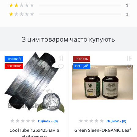
0
0
З цим товаром часто купують
КРАЩИЙ
ВОГОНЬ
ПОСПІШИ
КРАЩИЙ
Оцінок - (0)
Оцінок - (0)
CoolTube 125х425 мм з
Green Sleen–ORGANIC Leaf
відбивачем