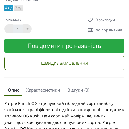
4 од
7 од
Кількість:
В закладки
-
+
До порівняння
Повідомити про наявність
ШВИДКЕ ЗАМОВЛЕННЯ
Опис
Характеристики
Відгуки (0)
Purple Punch OG - це чудовий гібридний сорт канабісу,
який має яскраві фіолетові відтінки в поєднанні з потужним
впливом OG Kush. Цей сорт, найімовірніше, виник
унаслідок схрещування двох популярних сортів: Purple
Punch і OG Kush, що призвело до унікального поєднання