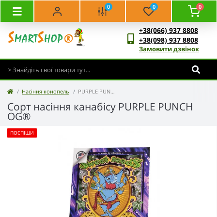
0
0
0
+38(066) 937 8808
+38(098) 937 8808
Замовити дзвінок
Насіння конопель
PURPLE PUNCH OG®
Сорт насіння канабісу PURPLE PUNCH
OG®
ПОСПІШИ