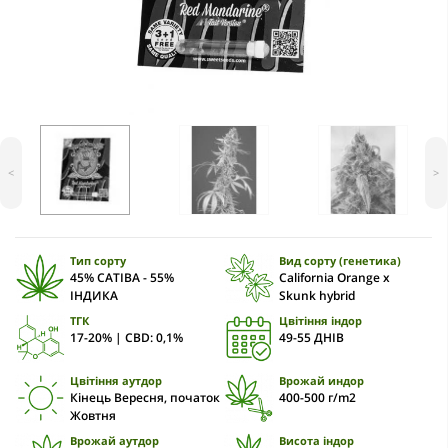
<
>
Тип сорту
Вид сорту (генетика)
45% САТІВА - 55%
California Orange x
ІНДИКА
Skunk hybrid
ТГК
Цвітіння індор
17-20% | CBD: 0,1%
49-55 ДНІВ
Цвітіння аутдор
Врожай индор
Кінець Вересня, початок
400-500 г/m2
Жовтня
Врожай аутдор
Висота індор