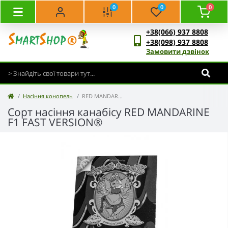
0
0
0
+38(066) 937 8808
+38(098) 937 8808
Замовити дзвінок
Насіння конопель
RED MANDARINE F1 FAST VERSION®
Сорт насіння канабісу RED MANDARINE
F1 FAST VERSION®