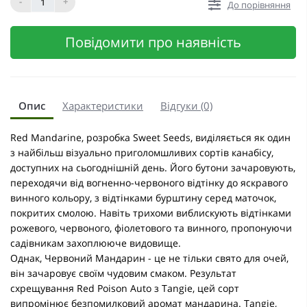
-
+
До порівняння
Повідомити про наявність
Опис
Характеристики
Відгуки (0)
Red Mandarine, розробка Sweet Seeds, виділяється як один
з найбільш візуально приголомшливих сортів канабісу,
доступних на сьогоднішній день. Його бутони зачаровують,
переходячи від вогненно-червоного відтінку до яскравого
винного кольору, з відтінками бурштину серед маточок,
покритих смолою. Навіть трихоми виблискують відтінками
рожевого, червоного, фіолетового та винного, пропонуючи
садівникам захоплююче видовище.
Однак, Червоний Мандарин - це не тільки свято для очей,
він зачаровує своїм чудовим смаком. Результат
схрещування Red Poison Auto з Tangie, цей сорт
випромінює безпомилковий аромат мандарина. Tangie,