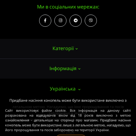
Ми в соціальних мережах:
Категорії
Інформація
Насіння конопель
Вирощування
Про нас
Українська
Аксесуари
Публічний договір (ОФЕРТА)
Придбане насіння конопель може бути використане виключно з
Потужні сорти
легальною метою. Нагадуємо, що їхнє пророщування та посів
Оплата та доставка
Сайт використовує файли cookie. Вся інформація на даному сайті
Медичні сорти
заборонено в Україні.
розрахована на відвідувачів віком від 18 років виключно з метою
Вся інформація на ресурсі розрахована на відвідувачів віком від
ознайомлення - детальніше на сторінці про магазин. Придбане насіння
Умови угоди
Початківцям
конопель може бути використане лише з легальною метою, нагадуємо, що
18 років та в ознайомлювальних цілях. smartshop-smartshop.ua®
його пророщування та посів заборонено на території України.
Закон
© 2026
ОПТОМ