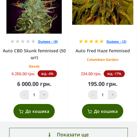
Оцінок - (0)
Оцінок - (2)
Auto CBD Skunk feminised (50
Auto Fred Haze Feminised
шт)
Columbian Garden
iSeeds
6 250.00 грн.
234.00 грн.
від -4%
від -17%
6 000.00 грн.
195.00 грн.
-
+
-
+
До кошика
До кошика
Показати ще