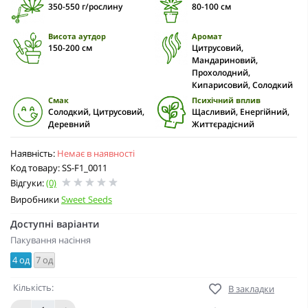
350-550 г/рослину
80-100 cм
Висота аутдор
Аромат
150-200 см
Цитрусовий,
Мандариновий,
Прохолодний,
Кипарисовий, Солодкий
Смак
Психічний вплив
Солодкий, Цитрусовий,
Щасливий, Енергійний,
Деревний
Життєрадісний
Наявність:
Немає в наявності
Код товару: SS-F1_0011
Відгуки:
(0)
Виробники
Sweet Seeds
Доступні варіанти
Пакування насіння
4 од
7 од
Кількість:
В закладки