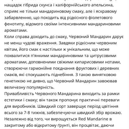
нащадок гібрида скунса і каліфорнійського апельсина,
сприяє не тільки мандариновому смаку, але і яскравому
забарвленню, що походить від рідкісного фіолетового
фенотипу, відомого своїми інтенсивними мандариновими
ароматами.
Коли справа доходить до смаку, Червоний Мандарин дарує
не менш чудові враження. Завдяки рідкісним червоним
квітам, його смак є настільки ж унікальним, що може
похвалитися п'янкими мандариновими та цитрусовими
ароматами, доповненими свіжими кипарисовими нотами,
створюючи гармонійне поєднання фруктових і деревних
смаків, які спокушають піднебіння. З такою винятковою
генетикою не дивно, що Червоний Мандарин завоював
величезну популярність.
Привабливість Червоного Мандарина виходить за рамки
естетики і смаку; він також пропонує практичні переваги
для виробників. Швидкий сорт завершує період цвітіння
всього за 7-8 тижнів, забезпечуючи швидкий збір врожаю.
Незалежно від того, чи вирощується Red Mandarine в
закритому або відкритому ґрунті, він процвітає, даючи