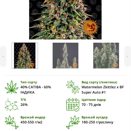
<
>
Тип сорту
Вид сорту (генетика)
40% САТІВА - 60%
Watermelon Zkittlez x BF
ІНДИКА
Super Auto #1
ТГК
Цвітіння індор
26%
70 - 75 днів
Врожай индор
Врожай аутдор
450-550 г/м2
180-250 г/рослину