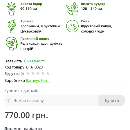
Висота індор
Висота аутдор
90-110 cм
120 – 140 см
Аромат
Смак
Тропічний, Фруктовий,
Фруктовий кавун,
Цукерковий
солодкі ягоди
Психічний вплив
Релаксація, що піднімає
настрій
Наявність:
В наявності
Код товару: BFA_0023
Відгуки:
(0)
Виробники
Barneys Farm
Купити в один клік
Купити
770.00 грн.
Доступні варіанти