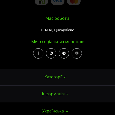
Час роботи
ПН-НД, Цілодобово
Ми в соціальних мережах:
Категорії
Інформація
Насіння конопель
Вирощування
Про нас
Українська
Аксесуари