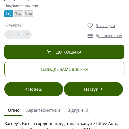
Пакування насіння
1 од
3 од
5 од
Кількість:
В закладки
-
+
До порівняння
ДО КОШИКА
ШВИДКЕ ЗАМОВЛЕННЯ
Попер.
Наступ.
Опис
Характеристики
Відгуки (0)
Barney's Farm з гордістю представляє кавун Zkittlez Auto,