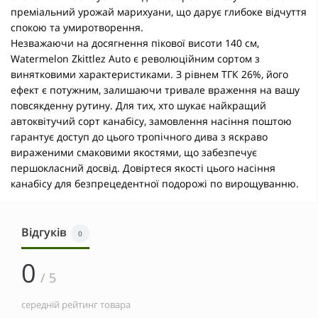
преміальний урожай марихуани, що дарує глибоке відчуття
спокою та умиротворення.
Незважаючи на досягнення пікової висоти 140 см,
Watermelon Zkittlez Auto є революційним сортом з
винятковими характеристиками. З рівнем ТГК 26%, його
ефект є потужним, залишаючи тривале враження на вашу
повсякденну рутину. Для тих, хто шукає найкращий
автоквітучий сорт канабісу, замовлення насіння поштою
гарантує доступ до цього тропічного дива з яскраво
вираженими смаковими якостями, що забезпечує
першокласний досвід. Довіртеся якості цього насіння
канабісу для безпрецедентної подорожі по вирощуванню.
Відгуків
0
0
/ 5
середній рейтинг товара