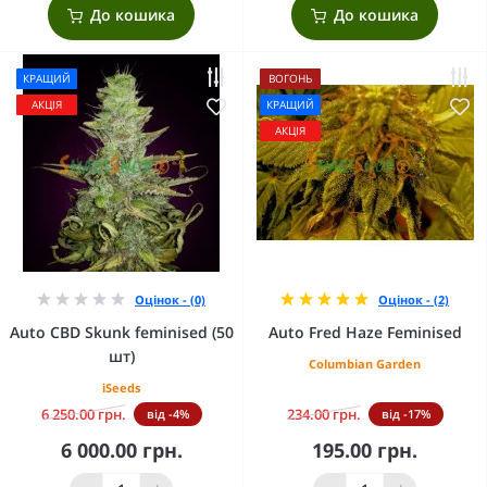
До кошика
До кошика
КРАЩИЙ
ВОГОНЬ
АКЦІЯ
КРАЩИЙ
АКЦІЯ
Оцінок - (0)
Оцінок - (2)
Auto CBD Skunk feminised (50
Auto Fred Haze Feminised
шт)
Columbian Garden
iSeeds
6 250.00 грн.
234.00 грн.
від -4%
від -17%
6 000.00 грн.
195.00 грн.