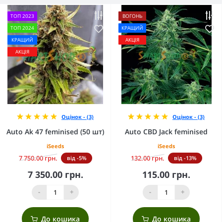
ТОП 2023
ВОГОНЬ
ТОП 2024
КРАЩИЙ
КРАЩИЙ
АКЦІЯ
АКЦІЯ
Оцінок - (3)
Оцінок - (3)
Auto Ak 47 feminised (50 шт)
Auto CBD Jack feminised
iSeeds
iSeeds
7 750.00 грн.
132.00 грн.
від -5%
від -13%
7 350.00 грн.
115.00 грн.
-
+
-
+
До кошика
До кошика