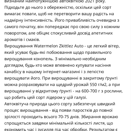
визнаний найпотужнішою автоквіткою 2021 року.
Підходьте до нього з обережністю, оскільки цей сорт
вимагає поваги, щоб не перетворити вашу радість на
надмірну інтенсивність. Його привабливість очевидна з
самого початку, він попереджає про свою силу з кожним
поворотом, але обіцяє спокусливий досвід апетитних
ароматів і смаків.
Вирощування Watermelon Zkittlez Auto - це легкий вітер,
який усуває будь-які побоювання щодо правильного
вирощування конопель. З мінімально необхідним
доглядом, будь-хто може впевнено купувати насіння
канабісу в нашому інтернет-магазині і з легкістю
вирощувати його. При вирощуванні в закритому ґрунті
можна розраховувати на щедрий урожай 550 г/м2, а при
вирощуванні у відкритому ґрунті - на 600-700 г з рослини,
що робить цей сорт лідером у цій галузі.
Автоквітуча природа цього сорту забезпечує швидкий
процес вирощування - від появи паростків до повної
зрілості проходить всього 70-75 днів. Збирання врожаю
спрощується завдяки мінімальній кількості листя, що
економить час і зусилля під час обробки. Результатом є