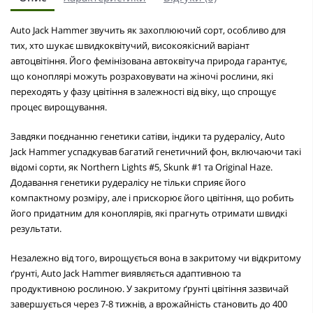
Auto Jack Hammer звучить як захоплюючий сорт, особливо для
тих, хто шукає швидкоквітучий, високоякісний варіант
автоцвітіння. Його фемінізована автоквітуча природа гарантує,
що коноплярі можуть розраховувати на жіночі рослини, які
переходять у фазу цвітіння в залежності від віку, що спрощує
процес вирощування.
Завдяки поєднанню генетики сатіви, індики та рудералісу, Auto
Jack Hammer успадкував багатий генетичний фон, включаючи такі
відомі сорти, як Northern Lights #5, Skunk #1 та Original Haze.
Додавання генетики рудералісу не тільки сприяє його
компактному розміру, але і прискорює його цвітіння, що робить
його придатним для коноплярів, які прагнуть отримати швидкі
результати.
Незалежно від того, вирощується вона в закритому чи відкритому
ґрунті, Auto Jack Hammer виявляється адаптивною та
продуктивною рослиною. У закритому ґрунті цвітіння зазвичай
завершується через 7-8 тижнів, а врожайність становить до 400