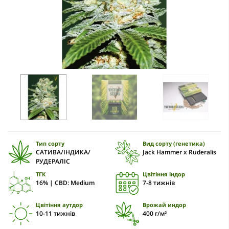
Тип сорту
Вид сорту (генетика)
САТИВА/ІНДИКА/
Jack Hammer x Ruderalis
РУДЕРАЛІС
ТГК
Цвітіння індор
16% | CBD: Medium
7-8 тижнів
Цвітіння аутдор
Врожай индор
10-11 тижнів
400 г/м²