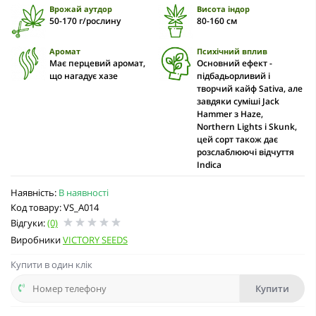
Врожай аутдор
Висота індор
50-170 г/рослину
80-160 см
Аромат
Психічний вплив
Має перцевий аромат,
Основний ефект -
що нагадує хазе
підбадьорливий і
творчий кайф Sativa, але
завдяки суміші Jack
Hammer з Haze,
Northern Lights і Skunk,
цей сорт також дає
розслаблюючі відчуття
Indica
Наявність:
В наявності
Код товару: VS_A014
Відгуки:
(0)
Виробники
VICTORY SEEDS
Купити в один клік
Купити