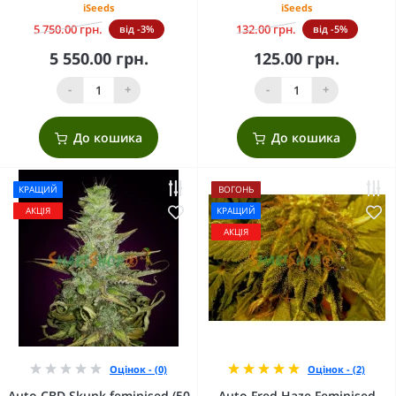
iSeeds
iSeeds
5 750.00 грн.
132.00 грн.
від -3%
від -5%
5 550.00 грн.
125.00 грн.
-
+
-
+
До кошика
До кошика
КРАЩИЙ
ВОГОНЬ
АКЦІЯ
КРАЩИЙ
АКЦІЯ
Оцінок - (0)
Оцінок - (2)
Auto CBD Skunk feminised (50
Auto Fred Haze Feminised