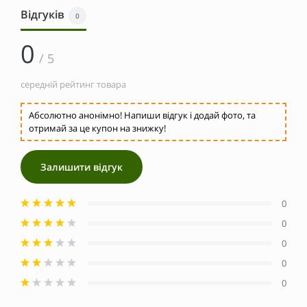
Відгуків
0
0
/ 5
середній рейтинг товара
Абсолютно анонімно! Напиши відгук і додай фото, та
отримай за це купон на знижку!
Залишити відгук
0
0
0
0
0