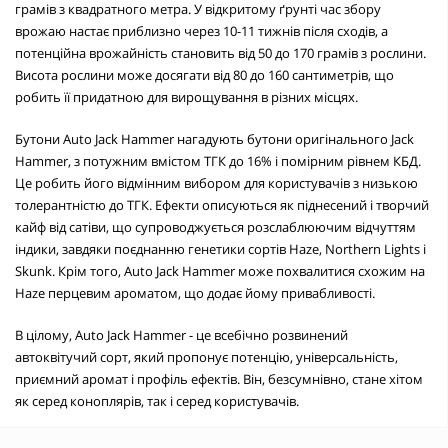
грамів з квадратного метра. У відкритому ґрунті час збору
врожаю настає приблизно через 10-11 тижнів після сходів, а
потенційна врожайність становить від 50 до 170 грамів з рослини.
Висота рослини може досягати від 80 до 160 сантиметрів, що
робить її придатною для вирощування в різних місцях.
Бутони Auto Jack Hammer нагадують бутони оригінального Jack
Hammer, з потужним вмістом ТГК до 16% і помірним рівнем КБД.
Це робить його відмінним вибором для користувачів з низькою
толерантністю до ТГК. Ефекти описуються як піднесений і творчий
кайф від сатіви, що супроводжується розслаблюючим відчуттям
індики, завдяки поєднанню генетики сортів Haze, Northern Lights і
Skunk. Крім того, Auto Jack Hammer може похвалитися схожим на
Haze перцевим ароматом, що додає йому привабливості.
В цілому, Auto Jack Hammer - це всебічно розвинений
автоквітучий сорт, який пропонує потенцію, універсальність,
приємний аромат і профіль ефектів. Він, безсумнівно, стане хітом
як серед коноплярів, так і серед користувачів.