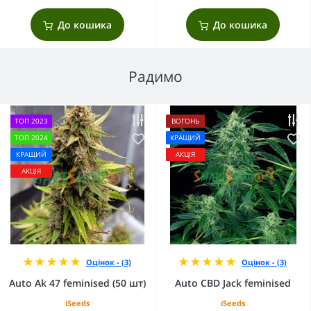
До кошика
До кошика
Радимо
ТОП 2023
ВОГОНЬ
ТОП 2024
КРАЩИЙ
КРАЩИЙ
АКЦІЯ
АКЦІЯ
Оцінок - (3)
Оцінок - (3)
Auto Ak 47 feminised (50 шт)
Auto CBD Jack feminised
iSeeds
iSeeds