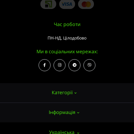
Час роботи
ПН-НД, Цілодобово
Ми в соціальних мережах:
Категорії
Інформація
Насіння конопель
Вирощування
Про нас
Українська
Аксесуари