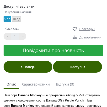
Доступні варіанти
Пакування насіння
5 од
10 од
Кількість:
В закладки
-
+
До порівняння
Повідомити про наявність
Попер.
Наступ.
Опис
Характеристики
Відгуки (0)
Наш сорт
Banana Monkey
- це прекрасний гібрид 50/50, створений
шляхом схрещування сортів Banana OG і Purple Punch. Наш
сорт
Banana Monkey
був обраний завдяки унікальному тропічному