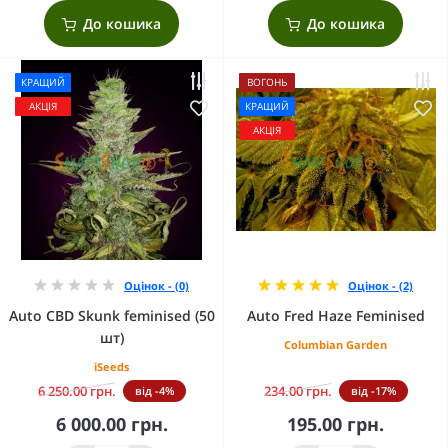
До кошика
До кошика
КРАЩИЙ
ВОГОНЬ
АКЦІЯ
КРАЩИЙ
АКЦІЯ
Оцінок - (0)
Оцінок - (2)
Auto CBD Skunk feminised (50
Auto Fred Haze Feminised
шт)
Columbian Garden
iSeeds
6 250.00 грн.
234.00 грн.
від -4%
від -17%
6 000.00 грн.
195.00 грн.