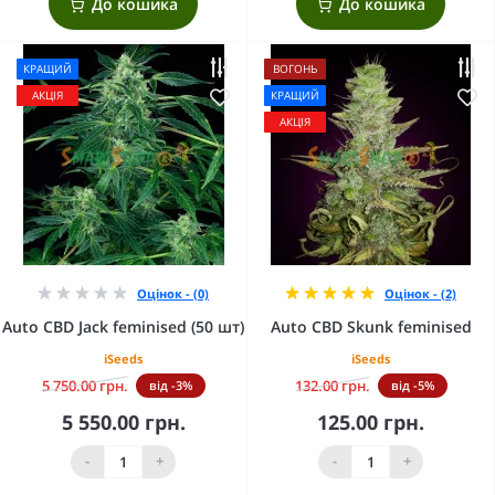
До кошика
До кошика
КРАЩИЙ
ВОГОНЬ
АКЦІЯ
КРАЩИЙ
АКЦІЯ
Оцінок - (0)
Оцінок - (2)
Auto CBD Jack feminised (50 шт)
Auto CBD Skunk feminised
iSeeds
iSeeds
5 750.00 грн.
132.00 грн.
від -3%
від -5%
5 550.00 грн.
125.00 грн.
-
+
-
+