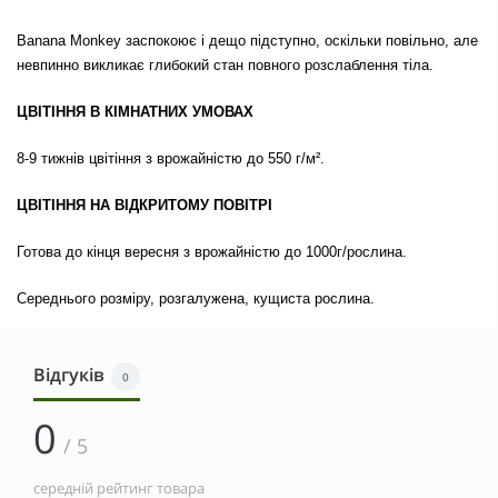
Banana Monkey заспокоює і дещо підступно, оскільки повільно, але
невпинно викликає глибокий стан повного розслаблення тіла.
ЦВІТІННЯ В КІМНАТНИХ УМОВАХ
8-9 тижнів цвітіння з врожайністю до 550 г/м².
ЦВІТІННЯ НА ВІДКРИТОМУ ПОВІТРІ
Готова до кінця вересня з врожайністю до 1000г/рослина.
Середнього розміру, розгалужена, кущиста рослина.
Відгуків
0
0
/ 5
середній рейтинг товара