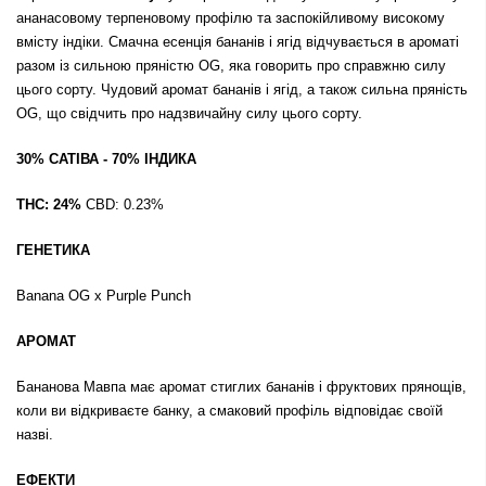
ананасовому терпеновому профілю та заспокійливому високому
вмісту індіки. Смачна есенція бананів і ягід відчувається в ароматі
разом із сильною пряністю OG, яка говорить про справжню силу
цього сорту. Чудовий аромат бананів і ягід, а також сильна пряність
OG, що свідчить про надзвичайну силу цього сорту.
30% САТІВА - 70% ІНДИКА
THC: 24%
CBD: 0.23%
ГЕНЕТИКА
Banana OG x Purple Punch
АРОМАТ
Бананова Мавпа має аромат стиглих бананів і фруктових прянощів,
коли ви відкриваєте банку, а смаковий профіль відповідає своїй
назві.
ЕФЕКТИ