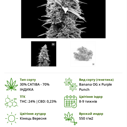
Тип сорту
Вид сорту (генетика)
30% САТІВА - 70%
Banana OG x Purple
ІНДИКА
Punch
ТГК
Цвітіння індор
THC: 24% |CBD: 0,23%
8-9 тижнів
Цвітіння аутдор
Врожай индор
Кінець Вересня
550 г/м2