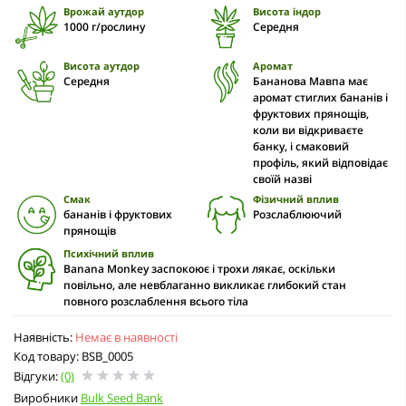
Врожай аутдор
Висота індор
1000 г/рослину
Середня
Висота аутдор
Аромат
Середня
Бананова Мавпа має
аромат стиглих бананів і
фруктових прянощів,
коли ви відкриваєте
банку, і смаковий
профіль, який відповідає
своїй назві
Смак
Фізичний вплив
бананів і фруктових
Розслаблюючий
прянощів
Психічний вплив
Banana Monkey заспокоює і трохи лякає, оскільки
повільно, але невблаганно викликає глибокий стан
повного розслаблення всього тіла
Наявність:
Немає в наявності
Код товару: BSB_0005
Відгуки:
(0)
Виробники
Bulk Seed Bank