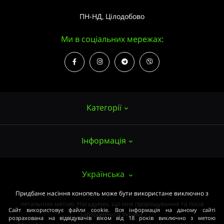
ПН-НД, Цілодобово
Ми в соціальних мережах:
Категорії
Інформація
Насіння конопель
Вирощування
Про нас
Українська
Аксесуари
Публічний договір (ОФЕРТА)
Придбане насіння конопель може бути використане виключно з
Потужні сорти
легальною метою. Нагадуємо, що їхнє пророщування та посів
Оплата та доставка
Сайт використовує файли cookie. Вся інформація на даному сайті
Медичні сорти
заборонено в Україні.
розрахована на відвідувачів віком від 18 років виключно з метою