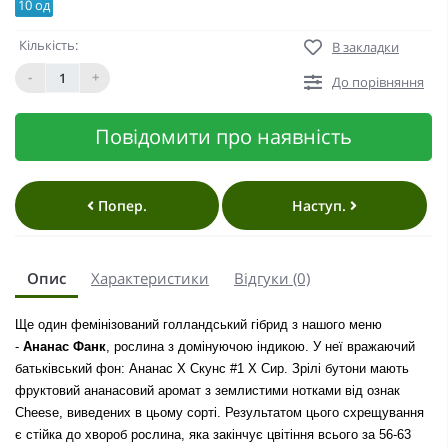
10 од
Кількість:
В закладки
-
+
До порівняння
Повідомити про наявність
Попер.
Наступ.
Опис
Характеристики
Відгуки (0)
Ще один фемінізований голландський гібрид з нашого меню
-
Ананас Фанк
, рослина з домінуючою індикою. У неї вражаючий
батьківський фон: Ананас X Скунс #1 X Сир. Зрілі бутони мають
фруктовий ананасовий аромат з землистими нотками від ознак
Cheese, виведених в цьому сорті. Результатом цього схрещування
є стійка до хвороб рослина, яка закінчує цвітіння всього за 56-63