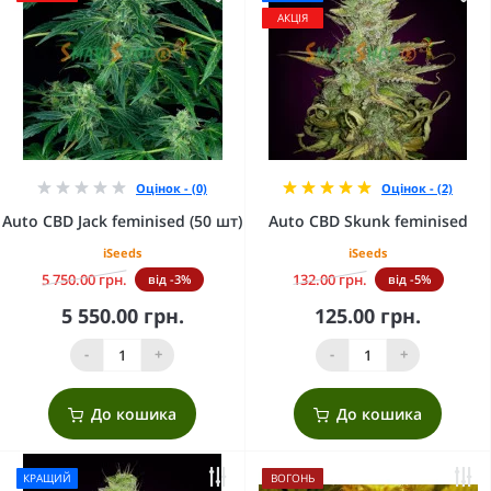
АКЦІЯ
Оцінок - (0)
Оцінок - (2)
Auto CBD Jack feminised (50 шт)
Auto CBD Skunk feminised
iSeeds
iSeeds
5 750.00 грн.
132.00 грн.
від -3%
від -5%
5 550.00 грн.
125.00 грн.
-
+
-
+
До кошика
До кошика
КРАЩИЙ
ВОГОНЬ