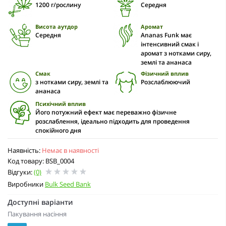
1200 г/рослину
Середня
Висота аутдор
Аромат
Середня
Ananas Funk має
інтенсивний смак і
аромат з нотками сиру,
землі та ананаса
Смак
Фізичний вплив
з нотками сиру, землі та
Розслаблюючий
ананаса
Психічний вплив
Його потужний ефект має переважно фізичне
розслаблення, ідеально підходить для проведення
спокійного дня
Наявність:
Немає в наявності
Код товару: BSB_0004
Відгуки:
(0)
Виробники
Bulk Seed Bank
Доступні варіанти
Пакування насіння