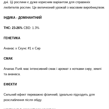
дні. Ці рослини є дуже корисним варіантом для справжніх
любителів рослин. Це величезний урожай з масовим виробництвом.
ІНДИКА - ДОМІНАНТНИЙ
THC: 23-26%
CBD: 1.3%
ГЕНЕТИКА
Ананас х Скунс #1 х Сир
СМАК
Ananas Funk має інтенсивний смак і аромат з нотками сиру, землі
та ананаса.
ЕФЕКТИ
Сильний ефект переважно фізичний, ідеально підходить для
розслаблення після обіду.