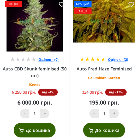
АКЦІЯ
КРАЩИЙ
АКЦІЯ
Оцінок - (0)
Оцінок - (2)
Auto CBD Skunk feminised (50
Auto Fred Haze Feminised
шт)
Columbian Garden
iSeeds
6 250.00 грн.
234.00 грн.
від -4%
від -17%
6 000.00 грн.
195.00 грн.
-
+
-
+
До кошика
До кошика