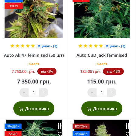
АКЦІЯ
Оцінок - (3)
Оцінок - (3)
Auto Ak 47 feminised (50 шт)
Auto CBD Jack feminised
iSeeds
iSeeds
7 750.00 грн.
132.00 грн.
від -5%
від -13%
7 350.00 грн.
115.00 грн.
-
+
-
+
До кошика
До кошика
КРАЩИЙ
ВОГОНЬ
АКЦІЯ
КРАЩИЙ