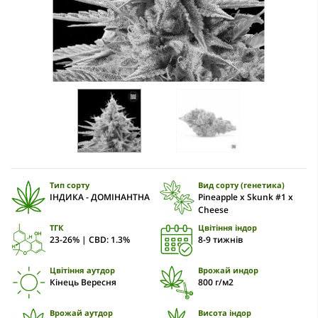
Тип сорту
Вид сорту (генетика)
ІНДИКА - ДОМІНАНТНА
Pineapple x Skunk #1 x
Cheese
ТГК
Цвітіння індор
23-26% | CBD: 1.3%
8-9 тижнів
Цвітіння аутдор
Врожай индор
Кінець Вересня
800 г/м2
Врожай аутдор
Висота індор