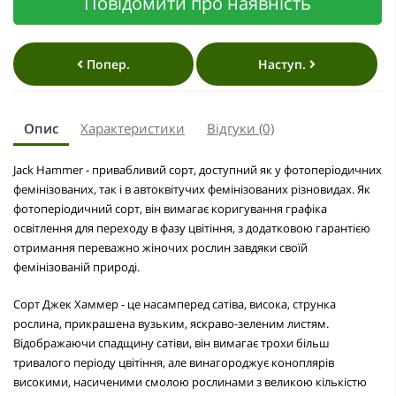
Повідомити про наявність
Попер.
Наступ.
Опис
Характеристики
Відгуки (0)
Jack Hammer - привабливий сорт, доступний як у фотоперіодичних
фемінізованих, так і в автоквітучих фемінізованих різновидах. Як
фотоперіодичний сорт, він вимагає коригування графіка
освітлення для переходу в фазу цвітіння, з додатковою гарантією
отримання переважно жіночих рослин завдяки своїй
фемінізованій природі.
Сорт Джек Хаммер - це насамперед сатіва, висока, струнка
рослина, прикрашена вузьким, яскраво-зеленим листям.
Відображаючи спадщину сатіви, він вимагає трохи більш
тривалого періоду цвітіння, але винагороджує коноплярів
високими, насиченими смолою рослинами з великою кількістю