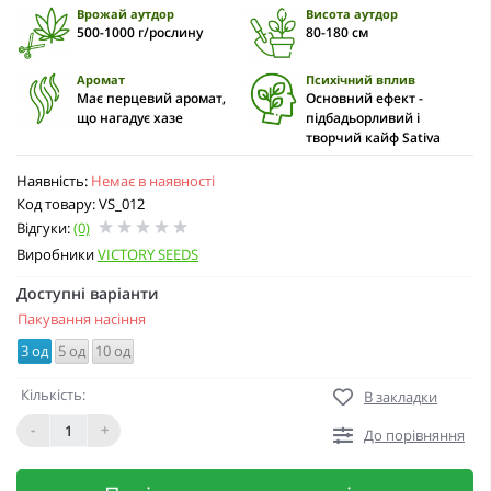
Врожай аутдор
Висота аутдор
500-1000 г/рослину
80-180 см
Аромат
Психічний вплив
Має перцевий аромат,
Основний ефект -
що нагадує хазе
підбадьорливий і
творчий кайф Sativa
Наявність:
Немає в наявності
Код товару: VS_012
Відгуки:
(0)
Виробники
VICTORY SEEDS
Доступні варіанти
Пакування насіння
3 од
5 од
10 од
Кількість:
В закладки
-
+
До порівняння