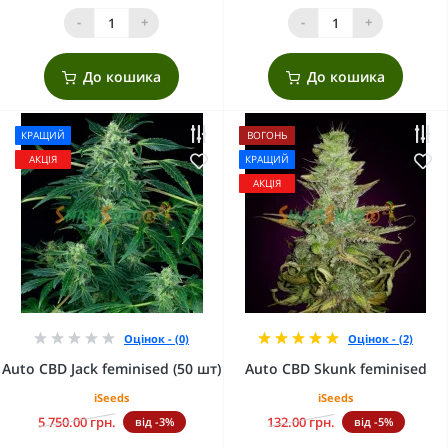
-
+
-
+
До кошика
До кошика
КРАЩИЙ
ВОГОНЬ
АКЦІЯ
КРАЩИЙ
АКЦІЯ
Оцінок - (0)
Оцінок - (2)
Auto CBD Jack feminised (50 шт)
Auto CBD Skunk feminised
iSeeds
iSeeds
5 750.00 грн.
132.00 грн.
від -3%
від -5%