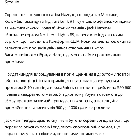
бутонів.
Схрещення потужного сатіва Haze, що походить з Мексики,
Колумбії, Таїланду та Індії, зі Skunk #1 - сумішшю афганської індики
та мексиканських і колумбійських сативів - Jack Hammer
збагачене сортом Northern Lights #5, переважно індіканським
сортом, що походить з Каліфорнії, США. Роки ретельної селекції та
селективних процесів увінчалися створенням цього
багатонасінного гібрида Haze, відомого своїми вражаючими
врожаями.
Придатний для вирощування в приміщенні, на відкритому повітрі
або в теплиці, цвітіння в приміщенні зазвичай завершується
протягом 8-10 тижнів, а врожайність становить приблизно 550-600
грамів з квадратного метра. У відкритому ґрунті готовність до
збору врожаю зазвичай припадає на жовтень, а потенційна
врожайність становить від 500 до 1000 грамів з рослини.
Jack Hammer дає щільно скупчені бутони середньої щільності, що
переливаються смолою і виділяють спокусливий аромат, що
характеризується свіжими, перцевими нотами Haze,