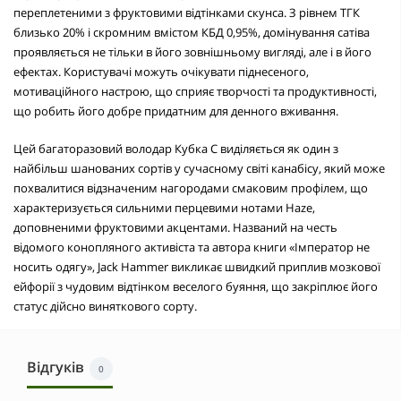
переплетеними з фруктовими відтінками скунса. З рівнем ТГК
близько 20% і скромним вмістом КБД 0,95%, домінування сатіва
проявляється не тільки в його зовнішньому вигляді, але і в його
ефектах. Користувачі можуть очікувати піднесеного,
мотиваційного настрою, що сприяє творчості та продуктивності,
що робить його добре придатним для денного вживання.
Цей багаторазовий володар Кубка С виділяється як один з
найбільш шанованих сортів у сучасному світі канабісу, який може
похвалитися відзначеним нагородами смаковим профілем, що
характеризується сильними перцевими нотами Haze,
доповненими фруктовими акцентами. Названий на честь
відомого конопляного активіста та автора книги «Імператор не
носить одягу», Jack Hammer викликає швидкий приплив мозкової
ейфорії з чудовим відтінком веселого буяння, що закріплює його
статус дійсно виняткового сорту.
Відгуків
0