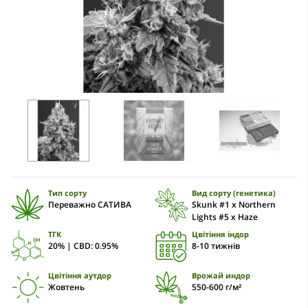
Тип сорту
Вид сорту (генетика)
Переважно САТИВА
Skunk #1 x Northern
Lights #5 x Haze
ТГК
Цвітіння індор
20% | CBD: 0.95%
8-10 тижнів
Цвітіння аутдор
Врожай индор
Жовтень
550-600 г/м²