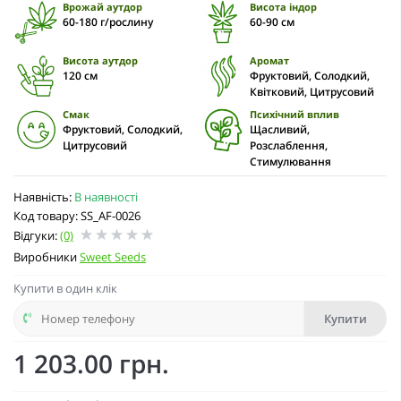
Врожай аутдор
Висота індор
60-180 г/рослину
60-90 cм
Висота аутдор
Аромат
120 см
Фруктовий, Солодкий,
Квітковий, Цитрусовий
Смак
Психічний вплив
Фруктовий, Солодкий,
Щасливий,
Цитрусовий
Розслаблення,
Стимулювання
Наявність:
В наявності
Код товару: SS_AF-0026
Відгуки:
(0)
Виробники
Sweet Seeds
Купити в один клік
Купити
1 203.00 грн.