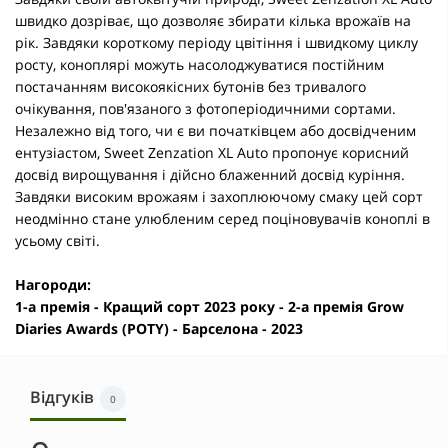
швидко дозріває, що дозволяє збирати кілька врожаїв на
рік. Завдяки короткому періоду цвітіння і швидкому циклу
росту, коноплярі можуть насолоджуватися постійним
постачанням високоякісних бутонів без тривалого
очікування, пов'язаного з фотоперіодичними сортами.
Незалежно від того, чи є ви початківцем або досвідченим
ентузіастом, Sweet Zenzation XL Auto пропонує корисний
досвід вирощування і дійсно блаженний досвід куріння.
Завдяки високим врожаям і захоплюючому смаку цей сорт
неодмінно стане улюбленим серед поціновувачів коноплі в
усьому світі.
Нагороди:
1-а премія - Кращий сорт 2023 року - 2-а премія Grow
Diaries Awards (POTY) - Барселона - 2023
Відгуків
0