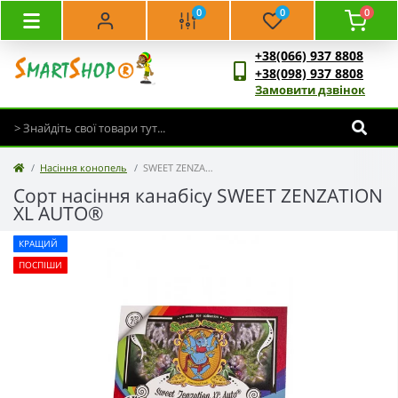
0
0
0
+38(066) 937 8808
+38(098) 937 8808
Замовити дзвінок
Насіння конопель
SWEET ZENZATION XL AUTO®
Сорт насіння канабісу SWEET ZENZATION
XL AUTO®
КРАЩИЙ
ПОСПІШИ