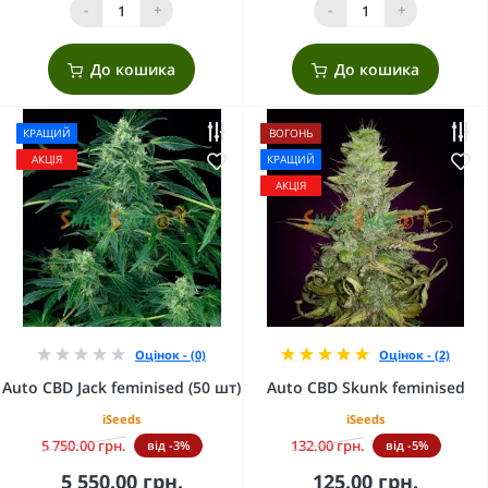
-
+
-
+
До кошика
До кошика
КРАЩИЙ
ВОГОНЬ
АКЦІЯ
КРАЩИЙ
АКЦІЯ
Оцінок - (0)
Оцінок - (2)
Auto CBD Jack feminised (50 шт)
Auto CBD Skunk feminised
iSeeds
iSeeds
5 750.00 грн.
132.00 грн.
від -3%
від -5%
5 550.00 грн.
125.00 грн.