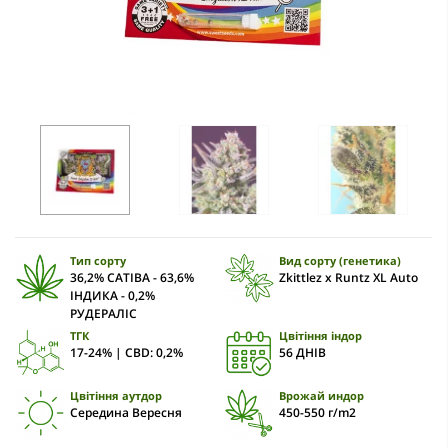
Тип сорту
Вид сорту (генетика)
36,2% САТІВА - 63,6%
Zkittlez x Runtz XL Auto
ІНДИКА - 0,2%
РУДЕРАЛІС
ТГК
Цвітіння індор
17-24% | CBD: 0,2%
56 ДНІВ
Цвітіння аутдор
Врожай индор
Середина Вересня
450-550 г/m2