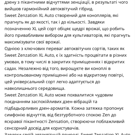
дзену з пікантними відчуттями зенціації, в результаті чого
вийшов гармонійний автоквітучий гібрид.
Sweet Zenzation XL Auto створений для коноплярів, які
прагнуть як до якості, так і до кількості. Завдяки
позначенню XL цей сорт обіцяє щедрі врожаї, що робить
його привабливим вибором для культиваторів, які прагнуть
максимізувати свої врожаї.
Однією з ключових переваг автоквітучих сортів, таких як
Sweet Zenzation XL Auto, є їх здатність процвітати в різних
умовах, в тому числі в закритих приміщеннях і відкритих
садах. Незалежно від того, вирощуєте ви коноплі в
контрольованому приміщенні або на відкритому повітрі,
цей універсальний сорт легко адаптується до
навколишнього середовища.
Sweet Zenzation XL Auto може похвалитися чудовим
поєднанням заспокійливих дзен-вібрацій та
підбадьорливих дзен-ароматів. Кожна затяжка пропонує
симфонію відчуттів, від безтурботного спокою Zen до
яскравої пікантності Zensation, створюючи поблажливий
сенсорний досвід для користувачів.
Завдяки своїй автоквітучій природі, Sweet Zenzation XL Auto