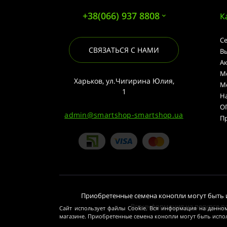
+38(066) 937 8808
К
С
СВЯЗАТЬСЯ С НАМИ
В
А
М
Харьков, ул.Чигирина Юлия,
М
1
Н
О
admin@smartshop-smartshop.ua
П
Приобретенные семена конопли могут быть и
Вся информация на ресурсе ра
Сайт использует файлы Cookie. Вся информация на данном
магазине. Приобретенные семена конопли могут быть испо