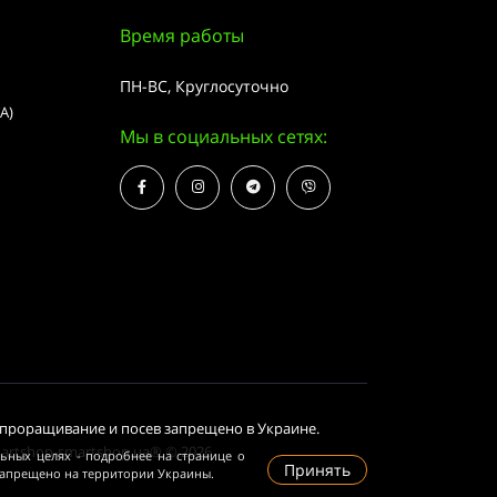
Время работы
ПН-ВС, Круглосуточно
А)
Мы в социальных сетях:
 проращивание и посев запрещено в Украине.
martshop-smartshop.ua® © 2026
льных целях - подробнее на странице о
Принять
запрещено на территории Украины.