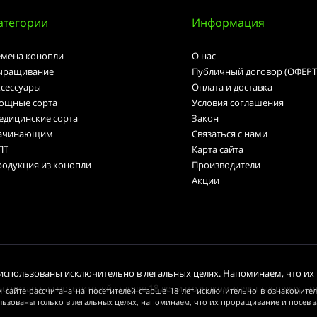
атегории
Информация
емена конопли
О нас
ыращивание
Публичный договор (ОФЕРТ
ксессуары
Оплата и доставка
ощные сорта
Условия соглашения
едицинские сорта
Закон
ачинающим
Связаться с нами
ПТ
Карта сайта
родукция из конопли
Производители
Акции
спользованы исключительно в легальных целях. Напоминаем, что их
ссчитана на посетителей старше 18 лет и в ознакомительных целях. s
 сайте рассчитана на посетителей старше 18 лет исключительно в ознакомите
льзованы только в легальных целях, напоминаем, что их проращивание и посев 