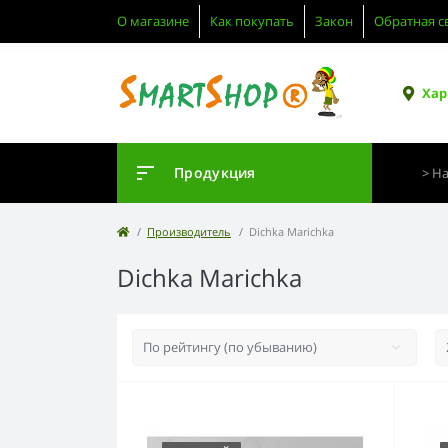
О магазине
Как покупать
Закон
Обратная с
Хар
Продукция
Производитель
Dichka Marichka
Dichka Marichka