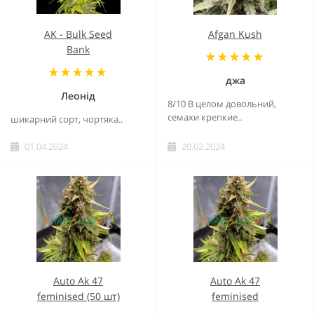
AK - Bulk Seed
Afgan Kush
Bank
джа
Леонід
8/10 В целом довольний,
семахи крепкие..
шикарний сорт, чортяка..
01.04.2024
20.02.2024
Auto Ak 47
Auto Ak 47
feminised (50 шт)
feminised