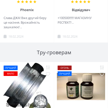
Phoenix
Відвідувач
Слава ДЖА! Вже другий беру
+100500!!!!!! МАГАЗИНУ
це насіння. Врожайність
РЕСПЕКТ! ..
зашкалює! ..
18.02.2024
18.02.2024
Тру-гроверам
ЛУЧШИЙ
ОГОНЬ
МАЛО
ЛУЧШИЙ