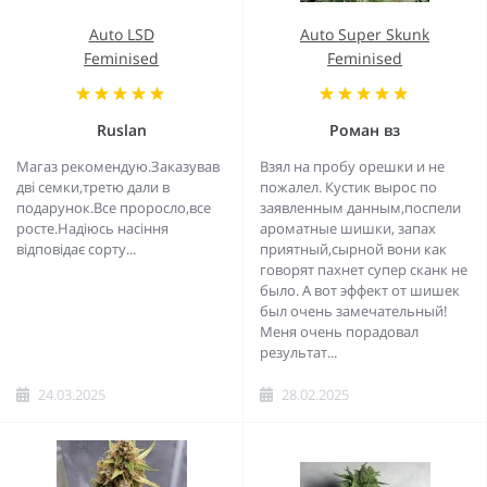
Auto LSD
Auto Super Skunk
Feminised
Feminised
Ruslan
Роман вз
Магаз рекомендую.Заказував
Взял на пробу орешки и не
дві семки,третю дали в
пожалел. Кустик вырос по
подарунок.Все проросло,все
заявленным данным,поспели
росте.Надіюсь насіння
ароматные шишки, запах
відповідає сорту...
приятный,сырной вони как
говорят пахнет супер сканк не
было. А вот эффект от шишек
был очень замечательный!
Меня очень порадовал
результат...
24.03.2025
28.02.2025