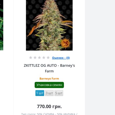
Оценок - (0)
ZKITTLEZ OG AUTO - Barney's
Farm
Barneys Farm
Упаковка семян
1 шт
3 шт
5 шт
770.00 грн.
Тип сорта:
50% САТИВА - 50% ИНДИКА