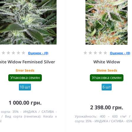
Оценок - (0)
Оценок - (0)
ite Widow Feminised Silver
White Widow
Error Seeds
Divine Seeds
Упаковка семян
Упаковка семян
10 шт
6 шт
1 000.00 грн.
2 398.00 грн.
 сорта:
35% - ИНДИКА / САТИВА -
Вид сорта (генетика):
Kerala x
Урожайность:
400 – 600 г/м²
l
сорта:
35% - ИНДИКА / САТИВА - 65