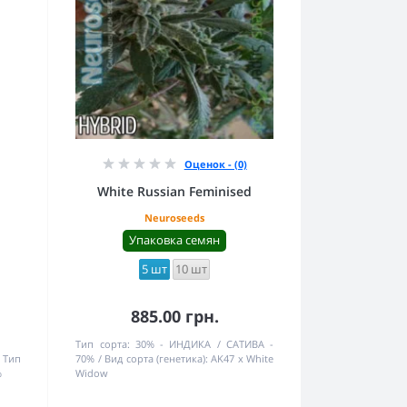
Оценок - (0)
White Russian Feminised
Neuroseeds
Упаковка семян
5 шт
10 шт
885.00 грн.
Тип сорта:
30% - ИНДИКА / САТИВА -
Тип
70%
Вид сорта (генетика):
AK47 x White
%
Widow