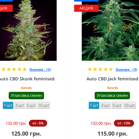
ЦИЯ
АКЦИЯ
Оценок - (2)
Оценок - (3)
Auto CBD Skunk feminised
Auto CBD Jack feminised
iSeeds
iSeeds
Упаковка семян
Упаковка семян
1 шт
3 шт
5 шт
10 шт
1 шт
3 шт
5 шт
10 шт
132.00 грн.
132.00 грн.
от -5%
от -13%
125.00 грн.
115.00 грн.