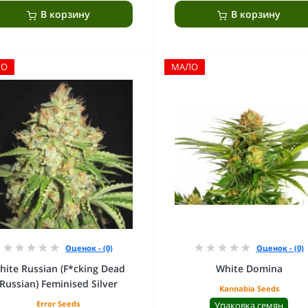
В корзину
В корзину
ЛО
МАЛО
Оценок - (0)
Оценок - (0)
hite Russian (F*cking Dead
White Domina
Russian) Feminised Silver
Kannabia Seeds
Error Seeds
Упаковка семян