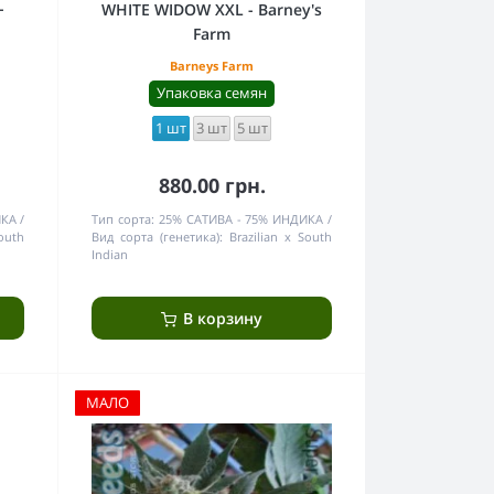
-
WHITE WIDOW XXL - Barney's
Farm
Barneys Farm
Упаковка семян
1 шт
3 шт
5 шт
880.00 грн.
ИКА
Тип сорта:
25% САТИВА - 75% ИНДИКА
South
Вид сорта (генетика):
Brazilian x South
Indian
В корзину
МАЛО