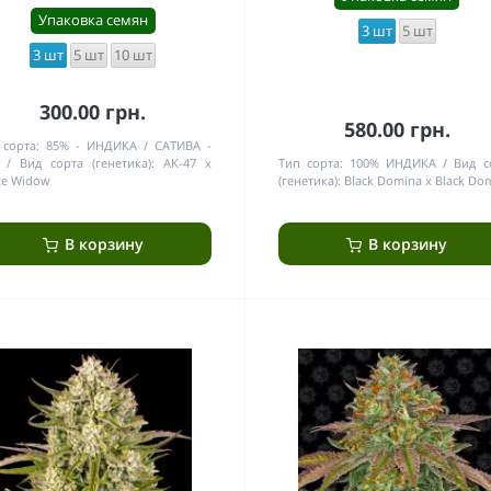
Упаковка семян
3 шт
5 шт
3 шт
5 шт
10 шт
300.00 грн.
580.00 грн.
 сорта:
85% - ИНДИКА / САТИВА -
Вид сорта (генетика):
AK-47 x
Тип сорта:
100% ИНДИКА
Вид с
te Widow
(генетика):
Black Domina x Black Do
В корзину
В корзину