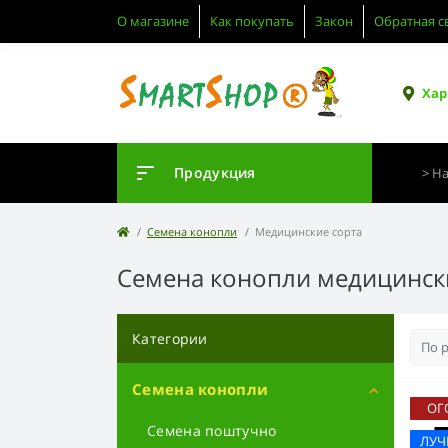
О магазине
Как покупать
Закон
Обратная с
Хар
Продукция
Семена конопли
Медицинские сорта
Семена конопли медицинск
Категории
Семена конопли
ОГ
Семена поштучно
ЛУ