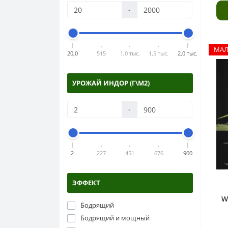
-
МА
20,0
515
1,0 тыс.
1,5 тыс.
2,0 тыс.
УРОЖАЙ ИНДОР (Г\М2)
-
2
227
451
676
900
ЭФФЕКТ
W
Бодрящий
Бодрящий и мощный