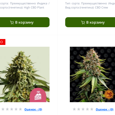
сорта:
Преимущественно Индика
Тип сорта:
Преимущественно Инд
сорта (генетика):
High CBD Plant
Вид сорта (генетика):
CBD Crew
В корзину
В корзину
ЛО
Оценок - (0)
Оценок - (0)