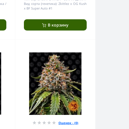
ика
Вид сорта (генетика):
Zkittlez x OG Kush
x BF Super Auto #1
В корзину
Оценок - (0)