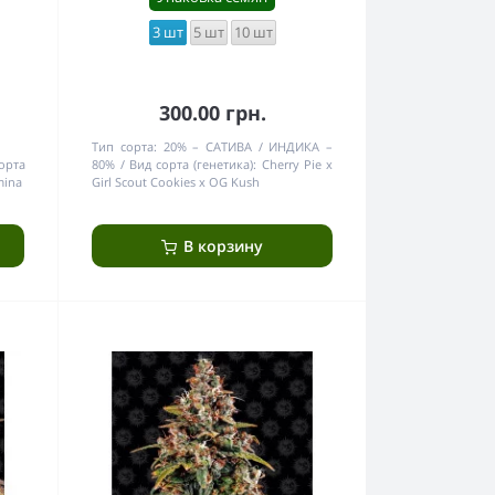
3 шт
5 шт
10 шт
300.00 грн.
Тип сорта:
20% – САТИВА / ИНДИКА –
орта
80%
Вид сорта (генетика):
Сherry Pie x
mina
Girl Scout Cookies x OG Kush
В корзину