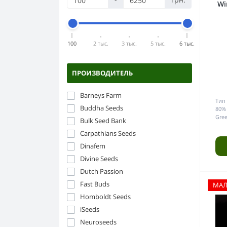
Компоненты ДНаТ
Силикон
Wi
Горшки и ёмкости
Бонги
ЭПРА
Стекло
Аксессуары для гровинга
Бумага папиросная
Керамика
100
2 тыс.
3 тыс.
5 тыс.
6 тыс.
Прессы для травы
Пластик
Напасы
ПРОИЗВОДИТЕЛЬ
Гриндеры
Barneys Farm
Тип 
Buddha Seeds
80%
Gree
Bulk Seed Bank
Carpathians Seeds
Dinafem
Divine Seeds
Dutch Passion
Fast Buds
МА
Homboldt Seeds
iSeeds
Neuroseeds