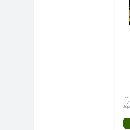
Тип 
Вид 
Supe