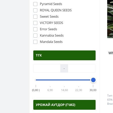
Pyramid Seeds
ROYAL QUEEN SEEDS
Sweet Seeds
VICTORY SEEDS
Error Seeds
Kannabia Seeds
Mandala Seeds
Wh
ТГК
-
(0,80 )
6,90
14,60
22,30
30,00
Тип
65%
Brazi
УРОЖАЙ АУТДОР (Г\М2)