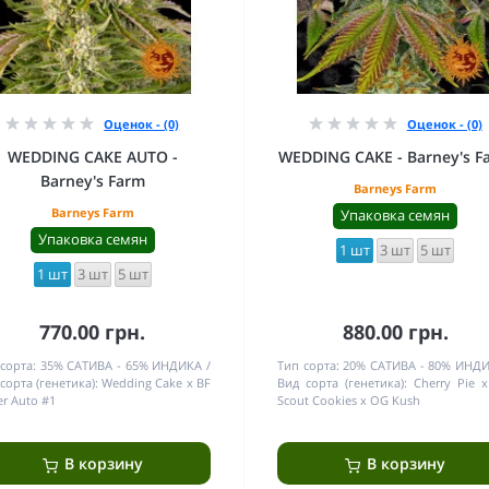
Оценок - (0)
Оценок - (0)
WEDDING CAKE AUTO -
WEDDING CAKE - Barney's F
Barney's Farm
Barneys Farm
Barneys Farm
Упаковка семян
Упаковка семян
1 шт
3 шт
5 шт
1 шт
3 шт
5 шт
770.00 грн.
880.00 грн.
сорта:
35% САТИВА - 65% ИНДИКА
Тип сорта:
20% САТИВА - 80% ИНД
сорта (генетика):
Wedding Cake x BF
Вид сорта (генетика):
Cherry Pie x
r Auto #1
Scout Cookies x OG Kush
В корзину
В корзину