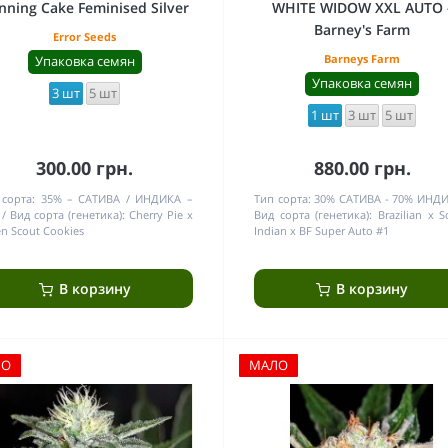
nning Cake Feminised Silver
WHITE WIDOW XXL AUTO 
Barney's Farm
Error Seeds
Barneys Farm
Упаковка семян
Упаковка семян
3 шт
5 шт
1 шт
3 шт
5 шт
300.00 грн.
880.00 грн.
сорта:
35% – САТИВА / ИНДИКА –
Тип сорта:
30% САТИВА - 70% ИНД
Вид сорта (генетика):
Cherry Pie x
Вид сорта (генетика):
Brazilian x 
n Scout Cookies
Indian x BF Super Auto #1
В корзину
В корзину
ЛО
МАЛО