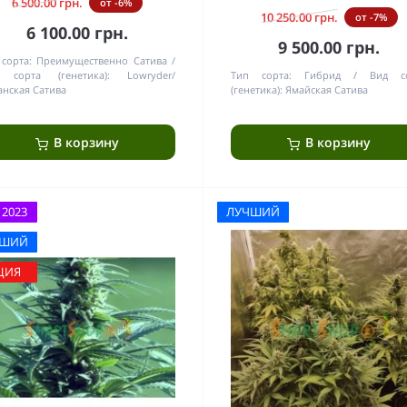
6 500.00 грн.
от -6%
10 250.00 грн.
от -7%
6 100.00 грн.
9 500.00 грн.
сорта:
Преимущественно Сатива
 сорта (генетика):
Lowryder/
Тип сорта:
Гибрид
Вид с
анская Сатива
(генетика):
Ямайская Сатива
В корзину
В корзину
 2023
ЛУЧШИЙ
ЧШИЙ
ЦИЯ