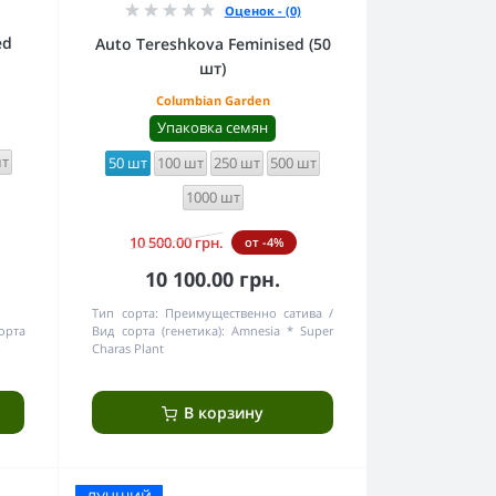
Оценок - (0)
ed
Auto Tereshkova Feminised (50
шт)
Columbian Garden
Упаковка семян
шт
50 шт
100 шт
250 шт
500 шт
1000 шт
10 500.00 грн.
от -4%
10 100.00 грн.
Тип сорта:
Преимущественно сатива
орта
Вид сорта (генетика):
Amnesia * Super
Charas Plant
В корзину