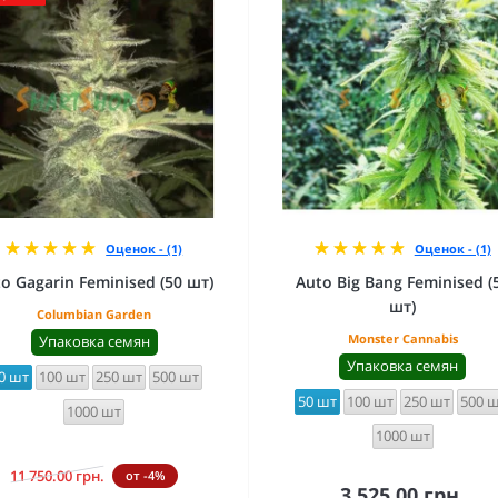
Оценок - (1)
Оценок - (1)
o Gagarin Feminised (50 шт)
Auto Big Bang Feminised (
шт)
Columbian Garden
Monster Cannabis
Упаковка семян
Упаковка семян
0 шт
100 шт
250 шт
500 шт
50 шт
100 шт
250 шт
500 
1000 шт
1000 шт
11 750.00 грн.
от -4%
3 525.00 грн.