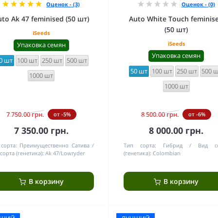
Оценок - (3)
Оценок - (0)
uto Ak 47 feminised (50 шт)
Auto White Touch feminis
(50 шт)
iSeeds
iSeeds
Упаковка семян
Упаковка семян
0 шт
100 шт
250 шт
500 шт
50 шт
100 шт
250 шт
500 
1000 шт
1000 шт
7 750.00 грн.
8 500.00 грн.
от -5%
от -6%
7 350.00 грн.
8 000.00 грн.
сорта:
Преимущественно Сатива
Тип сорта:
Гибрид
Вид с
сорта (генетика):
Ak 47/Lowryder
(генетика):
Colombian
В корзину
В корзину