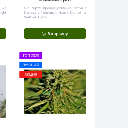
Вид
Тип сорта:
преимущественно Sativa
Light
Вид сорта (генетика):
Haze x Skunk#1 x
Northern Lights
В корзину
ТОП 2023
ЛУЧШИЙ
АКЦИЯ