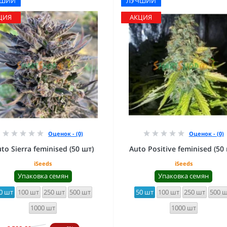
ЧШИЙ
ЛУЧШИЙ
ЦИЯ
АКЦИЯ
Оценок - (0)
Оценок - (0)
to Sierra feminised (50 шт)
Auto Positive feminised (50
iSeeds
iSeeds
Упаковка семян
Упаковка семян
0 шт
100 шт
250 шт
500 шт
50 шт
100 шт
250 шт
500 
1000 шт
1000 шт