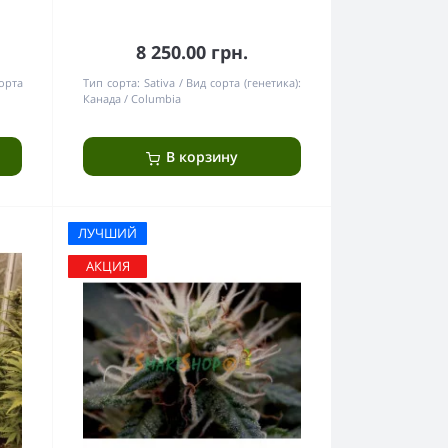
8 250.00 грн.
орта
Тип сорта:
Sativa
Вид сорта (генетика):
Канада / Columbia
В корзину
ЛУЧШИЙ
АКЦИЯ