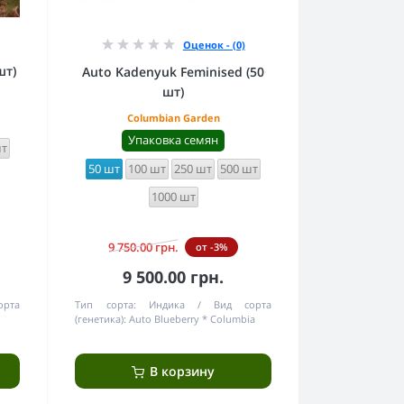
Оценок - (0)
шт)
Auto Kadenyuk Feminised (50
шт)
Columbian Garden
Упаковка семян
шт
50 шт
100 шт
250 шт
500 шт
1000 шт
9 750.00 грн.
от -3%
9 500.00 грн.
орта
Тип сорта:
Индика
Вид сорта
(генетика):
Auto Blueberry * Columbia
В корзину