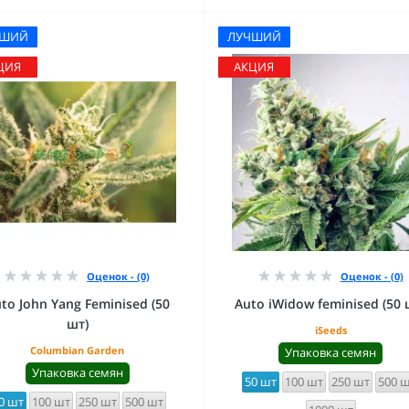
ЧШИЙ
ЛУЧШИЙ
ЦИЯ
АКЦИЯ
Оценок - (0)
Оценок - (0)
to John Yang Feminised (50
Auto iWidow feminised (50 
шт)
iSeeds
Columbian Garden
Упаковка семян
Упаковка семян
50 шт
100 шт
250 шт
500 
0 шт
100 шт
250 шт
500 шт