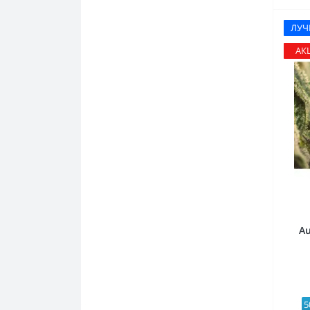
ЛУ
АК
Au
5