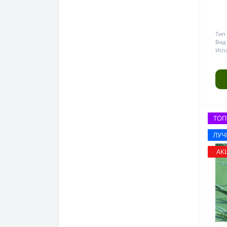
Тип 
Вид
Исп
ТОП
ЛУ
АК