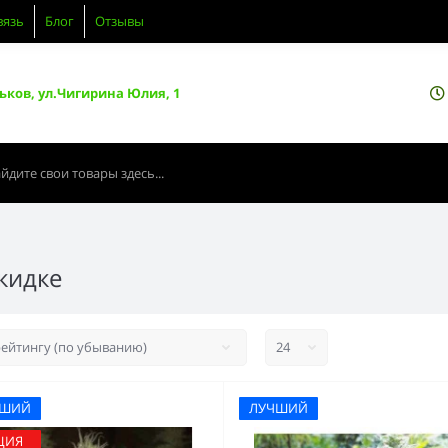
вязь
Блог
Отзывы
ьков, ул.Чигирина Юлия, 1
кидке
ЧШИЙ
ЛУЧШИЙ
ЦИЯ