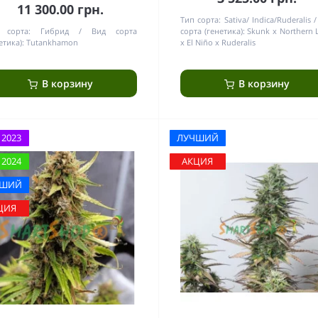
11 300.00 грн.
Тип сорта:
Sativa/ Indica/Ruderalis
 сорта:
Гибрид
Вид сорта
сорта (генетика):
Skunk x Northern 
етика):
Tutankhamon
x El Niño x Ruderalis
В корзину
В корзину
 2023
ЛУЧШИЙ
 2024
АКЦИЯ
ЧШИЙ
ЦИЯ