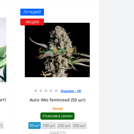
ЛУЧШИЙ
АКЦИЯ
Оценок - (0)
шт)
Auto iMo feminised (50 шт)
iSeeds
Упаковка семян
шт
50 шт
100 шт
250 шт
500 шт