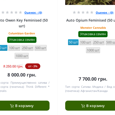
Оценок - (0)
Оценок - (0)
to Owen Key Feminised (50
Auto Opium Feminised (50 
шт)
Monster Cannabis
Columbian Garden
Упаковка семян
Упаковка семян
50 шт
100 шт
250 шт
500 
0 шт
100 шт
250 шт
500 шт
1000 шт
1000 шт
8 250.00 грн.
от -3%
8 000.00 грн.
7 700.00 грн.
 сорта:
Преимущественно сатива
сорта (генетика):
Think Different *
Тип сорта:
Сатива /Индика
Вид с
ralis
(генетика):
Афганистан/Канада
В корзину
В корзину