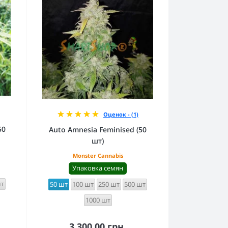
Оценок - (1)
50
Auto Amnesia Feminised (50
шт)
Monster Cannabis
Упаковка семян
шт
50 шт
100 шт
250 шт
500 шт
1000 шт
3 300.00 грн.