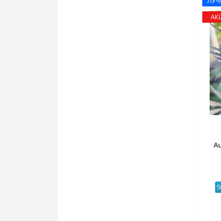
ЛУ
АК
Au
5