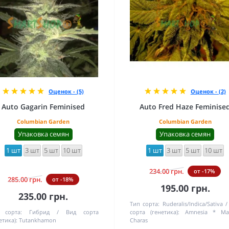
Оценок - (5)
Оценок - (2)
Auto Gagarin Feminised
Auto Fred Haze Feminise
Columbian Garden
Columbian Garden
Упаковка семян
Упаковка семян
1 шт
3 шт
5 шт
10 шт
1 шт
3 шт
5 шт
10 шт
234.00 грн.
от -17%
285.00 грн.
от -18%
195.00 грн.
235.00 грн.
Тип сорта:
Ruderalis/Indica/Sativa
 сорта:
Гибрид
Вид сорта
сорта (генетика):
Amnesia * Ma
етика):
Tutankhamon
Charas