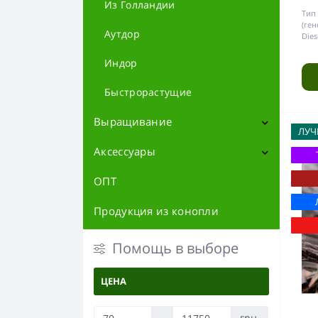
Из Голландии
Тип
(ген
Аутдор
Dies
Индор
Быстрорастущие
Выращивание
ЛУЧ
Аксессуары
Контроль и измерение
Субстраты
ОПТ
Атрибутика
Вентиляция
Баблеры
Продукция из конопли
Фильтры
Освещение
Трубки
Помощь в выборе
LED Лампы
Гроубоксы
Дерево
Запчасти для бонгов
ЦЕНА
Отражатели
Металл
Удобрения
Контейнеры и тайники
-
грн.