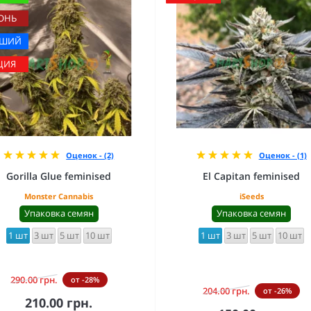
ОНЬ
ЧШИЙ
ЦИЯ
Оценок - (2)
Оценок - (1)
Gorilla Glue feminised
El Capitan feminised
Monster Cannabis
iSeeds
Упаковка семян
Упаковка семян
1 шт
3 шт
5 шт
10 шт
1 шт
3 шт
5 шт
10 шт
290.00 грн.
от -28%
204.00 грн.
от -26%
210.00 грн.