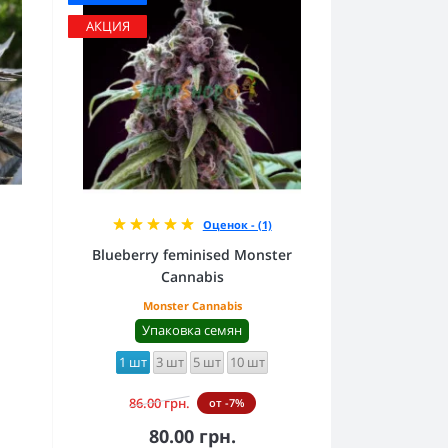
АКЦИЯ
Оценок - (1)
Blueberry feminised Monster
Cannabis
Monster Cannabis
Упаковка семян
1 шт
3 шт
5 шт
10 шт
86.00 грн.
от -7%
80.00 грн.