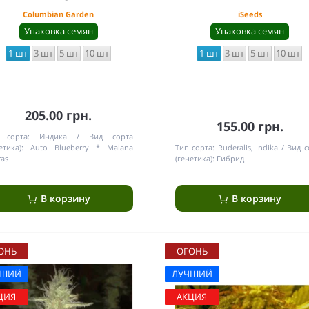
Columbian Garden
iSeeds
Упаковка семян
Упаковка семян
1 шт
3 шт
5 шт
10 шт
1 шт
3 шт
5 шт
10 шт
205.00 грн.
155.00 грн.
 сорта:
Индика
Вид сорта
етика):
Auto Blueberry * Malana
Тип сорта:
Ruderalis, Indika
Вид с
as
(генетика):
Гибрид
В корзину
В корзину
ОНЬ
ОГОНЬ
ЧШИЙ
ЛУЧШИЙ
ЦИЯ
АКЦИЯ