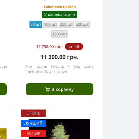
Columbian Garden
Упаковка семян
50 шт
100 шт
250 шт
500 шт
1000 шт
11 750.00 грн.
от -4%
11 300.00 грн.
орта
Тип сорта:
Гибрид
Вид сорта
(генетика):
Tutankhamon
В корзину
ОГОНЬ
ЛУЧШИЙ
АКЦИЯ