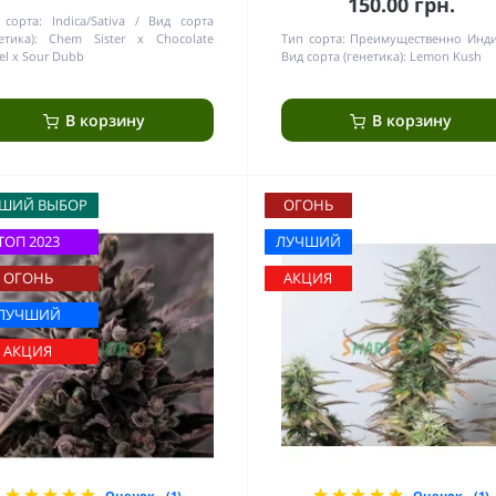
150.00 грн.
 сорта:
Indica/Sativa
Вид сорта
етика):
Chem Sister x Chocolate
Тип сорта:
Преимущественно Инд
el x Sour Dubb
Вид сорта (генетика):
Lemon Kush
В корзину
В корзину
ШИЙ ВЫБОР
ОГОНЬ
ТОП 2023
ЛУЧШИЙ
ОГОНЬ
АКЦИЯ
ЛУЧШИЙ
АКЦИЯ
Оценок - (1)
Оценок - (1)