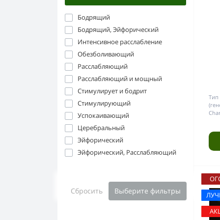
Бодрящий
Бодрящий, Эйфорический
Интенсивное расслабление
Обезболивающий
Расслабляющий
Расслабляющий и мощный
Стимулирует и бодрит
Тип
Стимулирующий
(ген
Char
Успокаивающий
Церебральный
Эйфорический
Эйфорический, Расслабляющий
ОГ
Сбросить
Выберите фильтры
ЛУ
АК