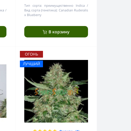
Тип сорта:
преимущественно Indica
ика
Вид сорта (генетика):
Canadian Ruderalis
x Blueberry
В корзину
ОГОНЬ
ЛУЧШИЙ