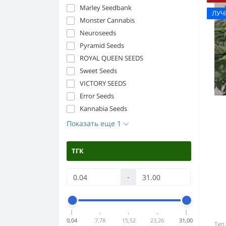
Marley Seedbank
ЛУ
Monster Cannabis
Neuroseeds
Pyramid Seeds
ROYAL QUEEN SEEDS
Sweet Seeds
VICTORY SEEDS
Error Seeds
Kannabia Seeds
Показать еще 1
ТГК
-
0,04
7,78
15,52
23,26
31,00
Тип 