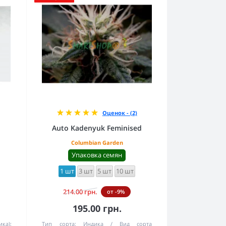
Оценок - (2)
Auto Kadenyuk Feminised
Columbian Garden
Упаковка семян
1 шт
3 шт
5 шт
10 шт
214.00 грн.
от -9%
195.00 грн.
ика):
Тип сорта:
Индика
Вид сорта