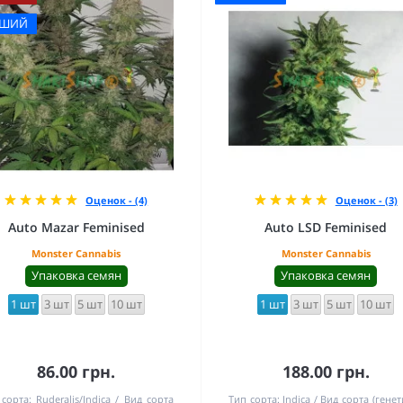
ЧШИЙ
Оценок - (4)
Оценок - (3)
Auto Mazar Feminised
Auto LSD Feminised
Monster Cannabis
Monster Cannabis
Упаковка семян
Упаковка семян
1 шт
3 шт
5 шт
10 шт
1 шт
3 шт
5 шт
10 шт
86.00 грн.
188.00 грн.
сорта:
Ruderalis/Indica
Вид сорта
Тип сорта:
Indica
Вид сорта (генет