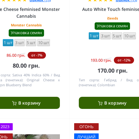
e Cheese feminised Monster
Auto White Touch feminis
Cannabis
iSeeds
Monster Cannabis
Упаковка семян
Упаковка семян
1 шт
3 шт
5 шт
10 шт
1 шт
3 шт
5 шт
10 шт
86.00 грн.
от -7%
193.00 грн.
от -12%
80.00 грн.
170.00 грн.
сорта:
Sativa 40% Indica 60%
Вид
а (генетика):
Original Cheese x
Тип сорта:
Гибрид
Вид с
on Blueberry Blend
(генетика):
Colombian
В корзину
В корзину
 2023
ОГОНЬ
ОНЬ
ЛУЧШИЙ