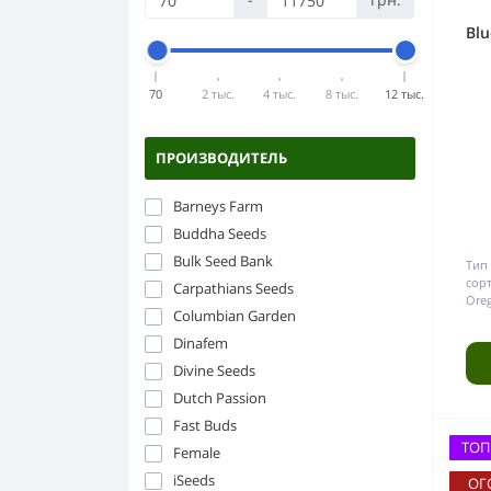
Компоненты ДНаТ
Силикон
Горшки и ёмкости
Бонги
Blu
ЭПРА
Стекло
Аксессуары для гровинга
Бумага папиросная
Керамика
70
2 тыс.
4 тыс.
8 тыс.
12 тыс.
Прессы для травы
Пластик
Напасы
ПРОИЗВОДИТЕЛЬ
Гриндеры
Barneys Farm
Buddha Seeds
Bulk Seed Bank
Тип 
сорт
Carpathians Seeds
Oreg
Columbian Garden
Dinafem
Divine Seeds
Dutch Passion
Fast Buds
ТОП
Female
iSeeds
ОГ