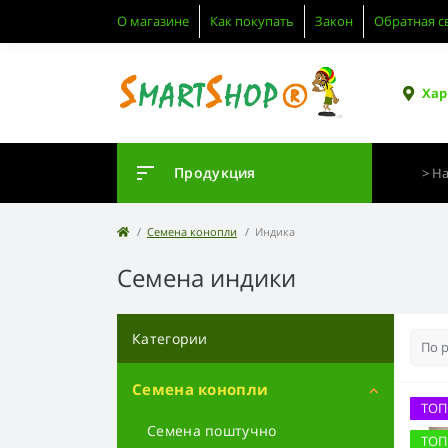
О магазине
Как покупать
Закон
Обратная с
Хар
Продукция
Семена конопли
Индика
Семена индики
Категории
Семена конопли
ТОП
Семена поштучно
ТОП