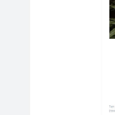
Тип
(ген