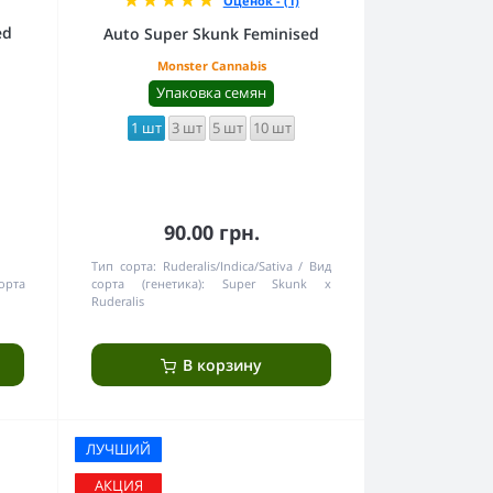
Оценок - (1)
ed
Auto Super Skunk Feminised
Monster Cannabis
Упаковка семян
1 шт
3 шт
5 шт
10 шт
90.00 грн.
Тип сорта:
Ruderalis/Indica/Sativa
Вид
орта
сорта (генетика):
Super Skunk x
Ruderalis
В корзину
ЛУЧШИЙ
АКЦИЯ