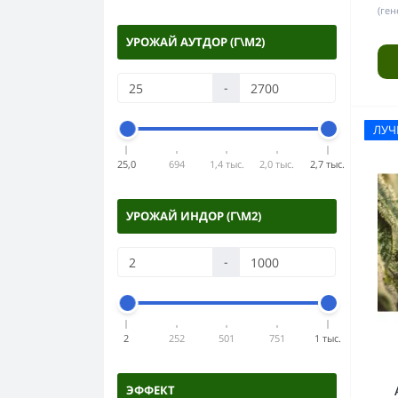
(ген
УРОЖАЙ АУТДОР (Г\М2)
-
ЛУ
25,0
694
1,4 тыс.
2,0 тыс.
2,7 тыс.
УРОЖАЙ ИНДОР (Г\М2)
-
2
252
501
751
1 тыс.
ЭФФЕКТ