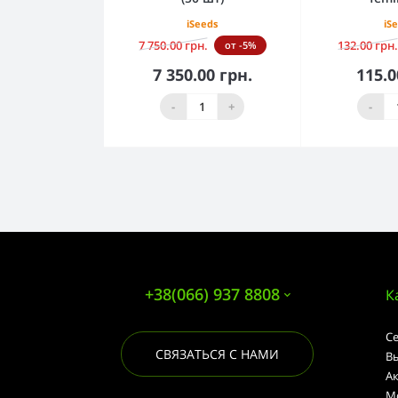
iSeeds
iS
7 750.00 грн.
132.00 грн.
от -5%
7 350.00 грн.
115.0
В корзину
В к
-
+
-
+38(066) 937 8808
К
С
СВЯЗАТЬСЯ С НАМИ
В
А
М