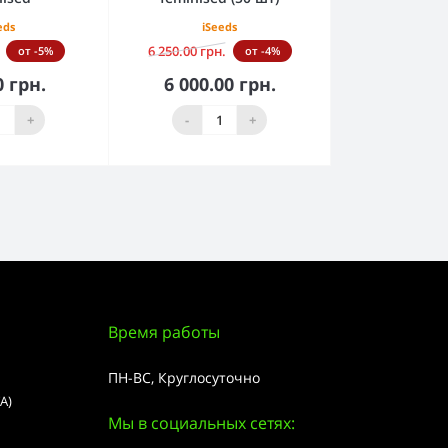
eds
iSeeds
6 250.00 грн.
от -5%
от -4%
0 грн.
6 000.00 грн.
орзину
В корзину
+
-
+
Время работы
ПН-ВС, Круглосуточно
А)
Мы в социальных сетях: