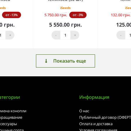
eeds
iSeeds
iSe
5 750.00 грн.
132.00 грн.
от -13%
от -3%
0 грн.
5 550.00 грн.
125.0
орзину
В корзину
В к
+
-
+
-
Показать еще
атегории
Информация
емена конопли
О нас
ыращивание
Публичный договор (ОФЕРТ
ксессуары
Оплата и доставка
ощные сорта
Условия соглашения