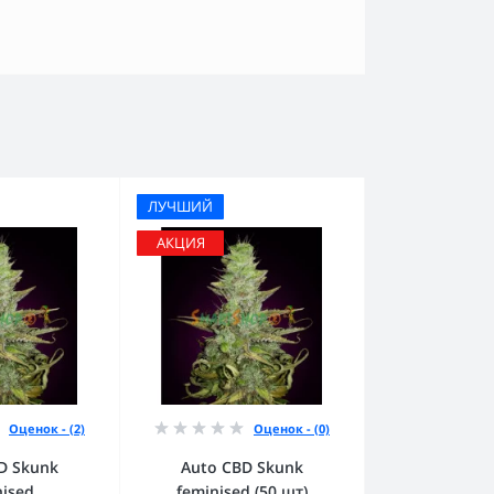
ЛУЧШИЙ
АКЦИЯ
Оценок - (2)
Оценок - (0)
D Skunk
Auto CBD Skunk
nised
feminised (50 шт)