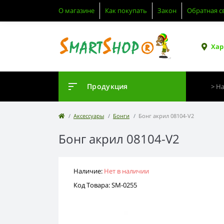
О магазине
Как покупать
Закон
Обратная с
Хар
Продукция
Аксессуары
Бонги
Бонг акрил 08104-V2
Бонг акрил 08104-V2
Наличие:
Нет в наличии
Код Товара: SM-0255