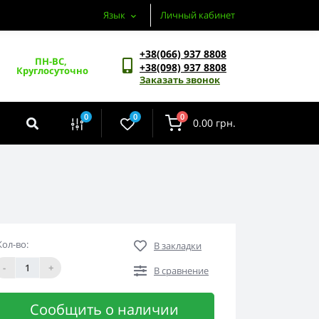
Язык
Личный кабинет
+38(066) 937 8808
ПН-ВС, 
+38(098) 937 8808
Круглосуточно
Заказать звонок
0
0
0
0.00 грн.
Кол-во:
В закладки
-
+
В сравнение
Сообщить о наличии