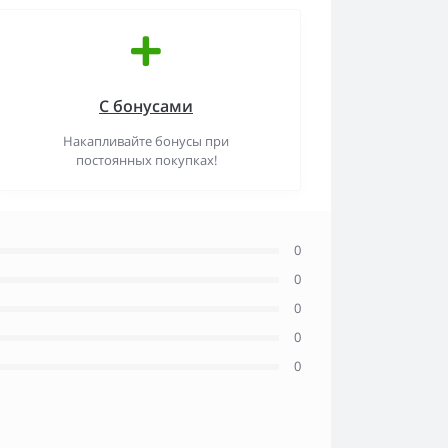
С бонусами
Накапливайте бонусы при
постоянных покупках!
0
0
0
0
0